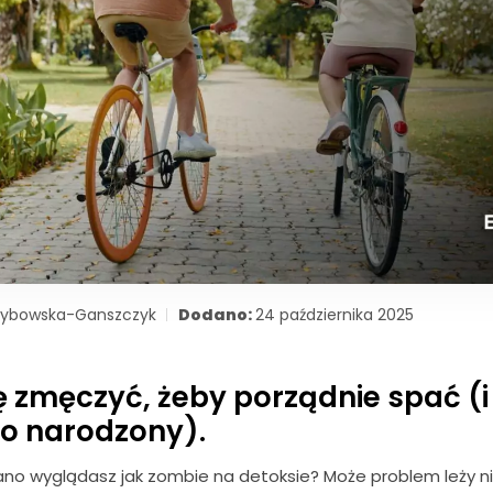
zybowska-Ganszczyk
Dodano:
24 października 2025
się zmęczyć, żeby porządnie spać (
wo narodzony).
ano wyglądasz jak zombie na detoksie? Może problem leży ni