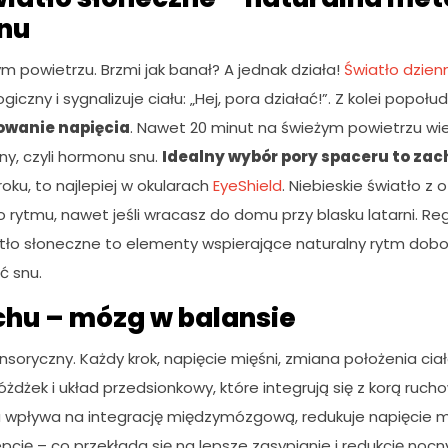
nu
 powietrzu. Brzmi jak banał? A jednak działa!
Światło dzien
giczny i sygnalizuje ciału: „Hej, pora działać!”. Z kolei popoł
owanie napięcia
. Nawet 20 minut na świeżym powietrzu w
ny, czyli hormonu snu.
Idealny wybór pory spaceru to zac
ku, to najlepiej w okularach
EyeShield
. Niebieskie światło z 
 rytmu, nawet jeśli wracasz do domu przy blasku latarni. Re
tło słoneczne to elementy wspierające naturalny rytm dob
ć snu.
chu – mózg w balansie
soryczny. Każdy krok, napięcie mięśni, zmiana położenia ciał
dżek i układ przedsionkowy, które integrują się z korą ruch
 wpływa na integrację międzymózgową, redukuje napięcie m
pcję – co przekłada się na lepsze zasypianie i redukcję noc