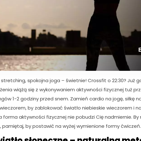
 stretching, spokojna joga – świetnie! Crossfit o 22:30? Już go
ożenia wiążą się z wykonywaniem aktywności fizycznej tuż pr
ngów 1-2 godziny przed snem. Zamień cardio na jogę, siłkę n
wieczorem, by zablokować światło niebieskie wieczorem i na
a forma aktywności fizycznej nie pobudzi Cię nadmiernie. By
, pamiętaj, by postawić na wyżej wymienione formy ćwiczeń.
wiatło słoneczne – naturalna me