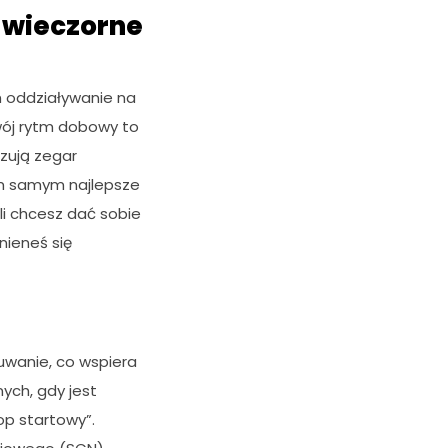
a wieczorne
h oddziaływanie na
wój rytm dobowy to
izują zegar
ym samym najlepsze
li chcesz dać sobie
nieneś się
uwanie, co wspiera
ych, gdy jest
kop startowy”.