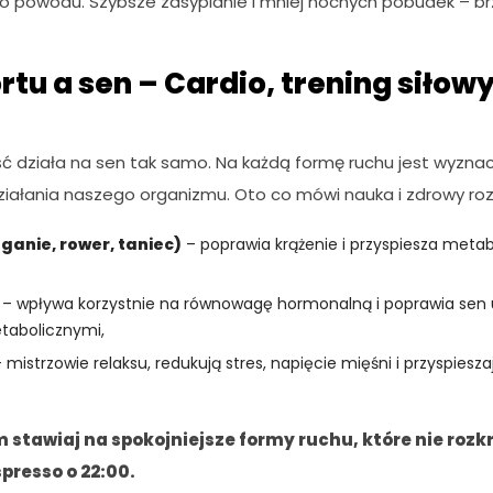
 powodu. Szybsze zasypianie i mniej nocnych pobudek – br
rtu a sen – Cardio, trening siłowy
ć działa na sen tak samo. Na każdą formę ruchu jest wyzna
działania naszego organizmu. Oto co mówi nauka i zdrowy ro
eganie, rower, taniec)
– poprawia krążenie i przyspiesza metab
– wpływa korzystnie na równowagę hormonalną i poprawia sen 
abolicznymi,
 mistrzowie relaksu, redukują stres, napięcie mięśni i przyspiesza
m stawiaj na spokojniejsze formy ruchu, które nie rozk
presso o 22:00.