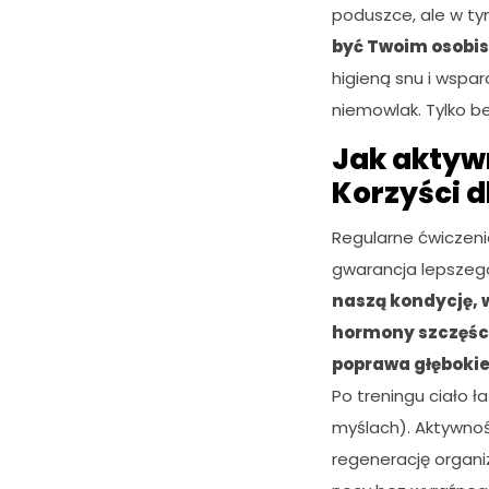
poduszce, ale w ty
być Twoim osobi
higieną snu i wspar
niemowlak. Tylko b
Jak aktyw
Korzyści d
Regularne ćwiczenia
gwarancja lepszego
naszą kondycję, 
hormony szczęśc
poprawa głębokie
Po treningu ciało ła
myślach). Aktywność
regenerację organi