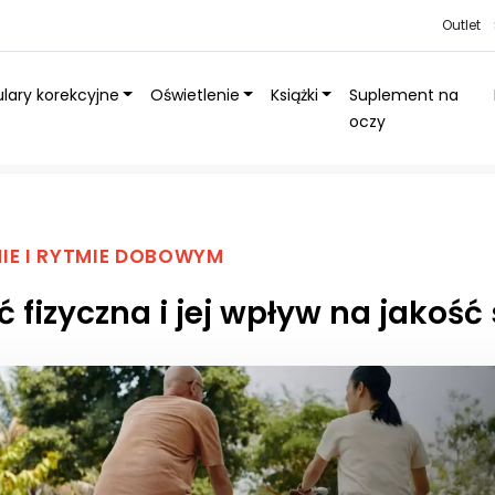
Outlet
lary korekcyjne
Oświetlenie
Książki
Suplement na
oczy
na jakość snu
IE I RYTMIE DOBOWYM
 fizyczna i jej wpływ na jakość