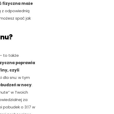
 fizyczna może
 ją z odpowiednią
, możesz spać jak
snu?
– to także
izyczna poprawia
iny, czyli
i dla snu: w tym
zebudzeń w nocy
.
 „mute” w Twoich
owiedzialnej za
bi pobudek o 3:17 w