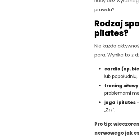
nocy bez wyraźnego
prawda?
Rodzaj spo
pilates?
Nie każda aktywnoś
pora. Wynika to z 
cardio (np. bi
lub popołudniu,
trening siłowy
problemami met
joga i pilates
–
„Zzz”.
Pro tip: wieczore
nerwowego jak es