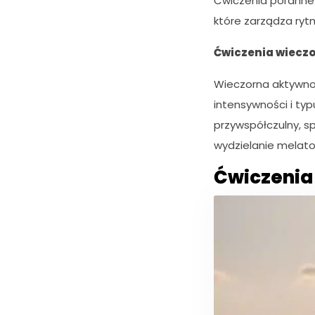
Ćwiczenia poranne
które zarządza ryt
Ćwiczenia wieczo
Wieczorna aktywnoś
intensywności i typ
przywspółczulny, sp
wydzielanie melaton
Ćwiczenia