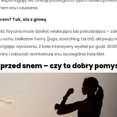
 wspomagają też funkcję podwzgórza i jądra nadskrzyżowa
mem snu i czuwania.
rem? Tak, ale z głową
ć fizyczna może działać relaksująco lub pobudzająco – zal
u ruchu. Delikatne formy (joga, stretching, tai chi) aktywują n
rzyjając wyciszeniu. Z kolei intensywny wysiłek po godz. 20:
iny i zaburzać architekturę snu, szczególnie fazę REM.
 przed snem – czy to dobry pomy