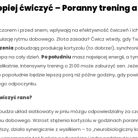
epiej ćwiczyć – Poranny trening 
ieczorem i przed snem, wpływają na efektywność ćwiczeń i ic
gulację rytmu dobowego. Złota zasada? Ćwicz wtedy, gdy T
zenia
pobudzają produkcję kortyzolu (to dobrze!), synchron
kopa na cały dzień.
Po południu
masz najwięcej energii, a t
likatnie. Intensywny trening o 21:00 może zaburzyć sen. Jeże
to popołudnie będzie lepszą porą niż późne godziny, gdy powi
ego odpoczynku.
wiczyć rano?
budza układ siatkowaty w pniu mózgu odpowiedzialny za cz
mu dobowego. Wzrost stężenia kortyzolu w godzinach porann
yższy, działa synergicznie z wysiłkiem – to „neurobiologiczny 