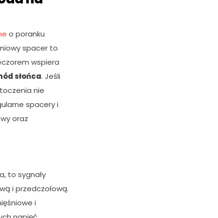
ne
o poranku
udniowy spacer to
ieczorem wspiera
hód słońca
. Jeśli
otoczenia nie
gularne spacery i
owy oraz
a, to sygnały
ową i przedczołową.
ięśniowe i
nych napięć