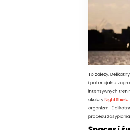
To zależy. Delikatny
i potencjalne zagr
intensywnych treni
okulary
NightShield
K
o
organizm. Delikatn
n
procesu zasypiania
i
e
Spacer i ś