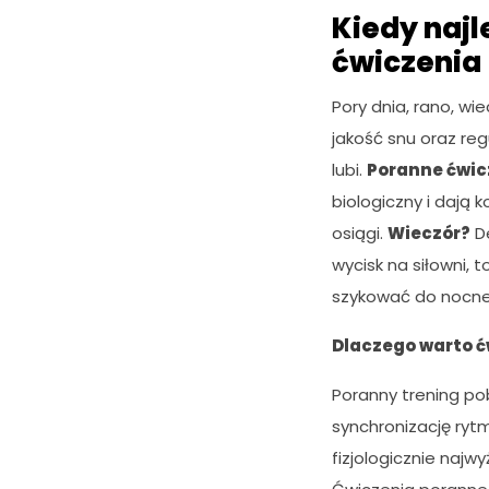
Kiedy najl
ćwiczenia
Pory dnia, rano, w
jakość snu oraz re
lubi.
Poranne ćwic
biologiczny i dają 
osiągi.
Wieczór?
De
wycisk na siłowni, 
szykować do nocn
Dlaczego warto ć
Poranny trening po
synchronizację ryt
fizjologicznie najw