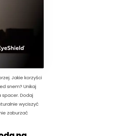
rzej. Jakie korzyści
zed snem? Unikaj
a spacer. Dodaj
turalnie wyciszyć
 nie zaburzać
toda na