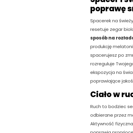
c
z
poprawę s
n
e
Spacerek na świeżym
T
resetuje zegar biolo
e
sposób na rozład
p
li
produkcję melatoni
ki
spacerujesz po zmro
c
o
rozreguluje Twojego
o
ekspozycja na świa
ki
poprawiające jakoś
e
n
Ciało w ru
i
e
Ruch to bodziec sen
s
ą
odbierane przez móż
o
Aktywność fizyczna
p
c
poprawia proprioce