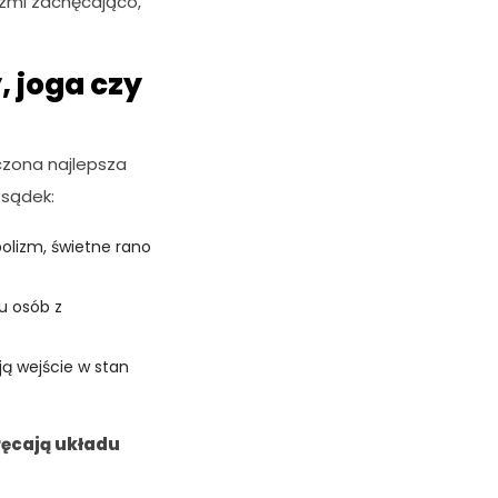
zmi zachęcająco,
, joga czy
czona najlepsza
zsądek:
olizm, świetne rano
u osób z
ją wejście w stan
ręcają układu