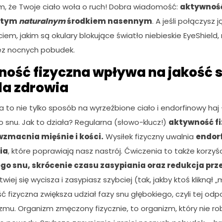
m, że Twoje ciało woła o ruch! Dobra wiadomość:
aktywność
stym
naturalnym
środkiem nasennym
. A jeśli połączysz
ciem, jakim są okulary blokujące światło niebieskie EyeShield
ez nocnych pobudek.
ność fizyczna wpływa na jakość 
la zdrowia
 to nie tylko sposób na wyrzeźbione ciało i endorfinowy haj 
 snu. Jak to działa? Regularna (słowo-klucz!)
aktywność f
wzmacnia mięśnie i kości.
Wysiłek fizyczny uwalnia
endorf
ia
, które poprawiają nasz nastrój. Ćwiczenia to także korzyśc
go snu, skrócenie czasu zasypiania oraz redukcja pr
twiej się wycisza i zasypiasz szybciej (tak, jakby ktoś kliknął
 fizyczna zwiększa udział fazy snu głębokiego, czyli tej odp
zmu. Organizm zmęczony fizycznie, to organizm, który nie ro