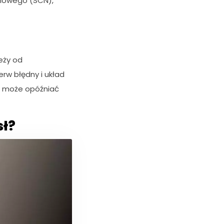
niowego (SCN),
eży od
erw błędny i układ
00 może opóźniać
sł?