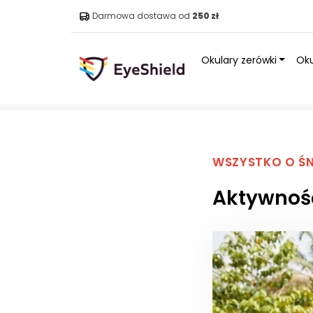
Darmowa dostawa od
250 zł
Okulary zerówki
Oku
Strona główna
»
Blog
»
Aktywność fizyczna i jej wpływ 
WSZYSTKO O ŚN
Aktywność