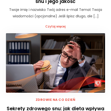
snu i jego jakość
Twoje imię i nazwisko Twój adres e-mail Temat Twoja
wiadomości (opcjonalne) Jeśli śpisz długo, ale […]
Czytaj więcej
K
o
n
ZDROWIE NA CO DZIEŃ
i
e
Sekrety zdrowego snu: jak dieta wpływa