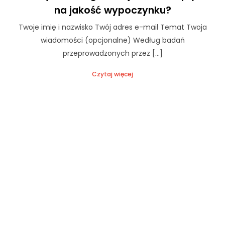
c
na jakość wypoczynku?
z
n
Twoje imię i nazwisko Twój adres e-mail Temat Twoja
e
wiadomości (opcjonalne) Według badań
T
przeprowadzonych przez […]
e
p
li
Czytaj więcej
ki
c
o
o
ki
e
n
i
e
s
ą
o
p
c