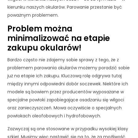
.
d
kierunku naszych okularów. Parowanie przestanie być
o
0
poważnym problemem.
f
0
u
z
Problem można
n
ł
k
minimalizować na etapie
c
zakupu okularów!
j
o
Bardzo często nie zdajemy sobie sprawy z tego, że z
n
o
problemem parowania okularów możemy poradzić sobie
w
już na etapie ich zakupu. Kluczową rolę odgrywa tutaj
a
między innymi odpowiedni dobór soczewek. Niektóre ich
n
modele są bowiem przez producentów wyposażane w
i
a
specjalne powłoki zapobiegające osadzaniu się wilgoci
s
oraz zanieczyszczeń. Mowa oczywiście o specjalnych
tr
powłokach oleofobowych i hydrofobowych.
o
n
Zazwyczaj są one stosowane w przypadku wysokiej klasy
y
szkieł. Musimy więc nastawić się na to, że za możliwość