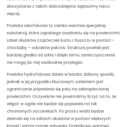
i
skorzystania z takich dobrodziejstw zapłacimy nieco
n
t
więcej.
e
r
Powłoka oleofobowa to cienka warstwa specjalnej
n
substancji, która zapobiega osadzaniu się na powierzchni
e
szkieł okularów cząsteczek kurzu i tłuszczu w postaci –
t
chociażby – odcisków palców. Struktura powłoki jest
o
w
bardziej gładka od szkła i dzięki temu zanieczyszczenia
e
nie mogą do niej swobodnie przylegać.
j.
Powłoka hydrofobowa działa w bardzo zbliżony sposób,
jednak w jej przypadku kluczowym zadaniem jest
S
ograniczanie pojawiania się pary na zabezpieczonej
t
powierzchni. Oczywiście nie powinniśmy liczyć na to, że
a
t
wilgoć w ogóle nie będzie się pojawiała na tak
y
chronionych soczewkach. Po prostu woda będzie
st
zbierała się na szkłach okularów w postaci większych
y
kropel i samoczynnie spływała. Dodatkowo warstwa