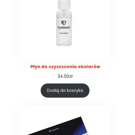
Płyn do czyszczenia okularów
34.00
zł
Dodaj do koszyka
K
o
n
i
e