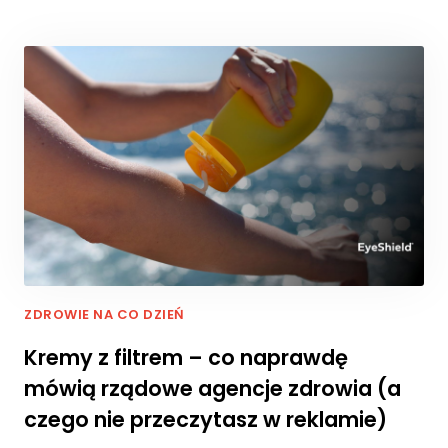
r
o
n
a
je
st
u
ży
w
a
n
a.
D
ZDROWIE NA CO DZIEŃ
o
ś
Kremy z filtrem – co naprawdę
w
mówią rządowe agencje zdrowia (a
i
a
czego nie przeczytasz w reklamie)
d