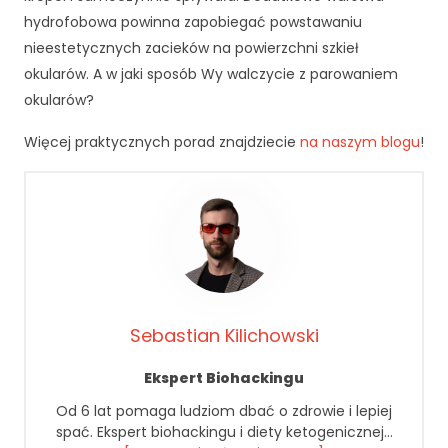
k
a
hydrofobowa powinna zapobiegać powstawaniu
A
nieestetycznych zacieków na powierzchni szkieł
b
okularów. A w jaki sposób Wy walczycie z parowaniem
y
okularów?
ś
m
Więcej praktycznych porad znajdziecie
na naszym blogu
!
y
m
o
gl
i
p
o
p
r
Sebastian Kilichowski
a
wi
Ekspert Biohackingu
ć
fu
Od 6 lat pomaga ludziom dbać o zdrowie i lepiej
n
spać. Ekspert biohackingu i diety ketogenicznej…
k