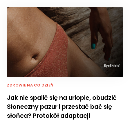
rn
et
o
w
ej
,
n
a
p
o
d
st
a
wi
ZDROWIE NA CO DZIEŃ
e
te
Jak nie spalić się na urlopie, obudzić
g
Słoneczny pazur i przestać bać się
o,
ja
słońca? Protokół adaptacji
k
st