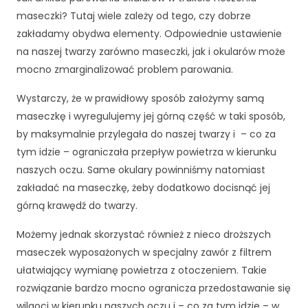
j
:
maseczki? Tutaj wiele zależy od tego, czy dobrze
o
o
zakładamy obydwa elementy. Odpowiednie ustawienie
n
d
na naszej twarzy zarówno maseczki, jak i okularów może
a
3
l
mocno zmarginalizować problem parowania.
0
n
e
0
Wystarczy, że w prawidłowy sposób założymy samą
.
.
maseczkę i wyregulujemy jej górną część w taki sposób,
S
0
by maksymalnie przylegała do naszej twarzy i – co za
ą
0
tym idzie – ograniczała przepływ powietrza w kierunku
o
z
n
naszych oczu. Same okulary powinniśmy natomiast
ł
e
zakładać na maseczkę, żeby dodatkowo docisnąć jej
d
p
górną krawędź do twarzy.
o
o
tr
2
Możemy jednak skorzystać również z nieco droższych
z
,
maseczek wyposażonych w specjalny zawór z filtrem
e
0
ułatwiający wymianę powietrza z otoczeniem. Takie
b
0
n
rozwiązanie bardzo mocno ogranicza przedostawanie się
0
e
wilgoci w kierunku naszych oczu i – co za tym idzie – w