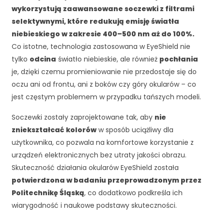
c
wykorzystują zaawansowane soczewki z filtrami
z
n
selektywnymi, które redukują emisję światła
e
niebieskiego w zakresie 400–500 nm aż do 100%.
T
Co istotne, technologia zastosowana w EyeShield nie
e
tylko
odcina
światło niebieskie, ale również
pochłania
p
je, dzięki czemu promieniowanie nie przedostaje się do
li
ki
oczu ani od frontu, ani z boków czy góry okularów – co
c
jest częstym problemem w przypadku tańszych modeli.
o
o
Soczewki zostały zaprojektowane tak, aby
nie
ki
zniekształcać kolorów
w sposób uciążliwy dla
e
użytkownika, co pozwala na komfortowe korzystanie z
n
i
urządzeń elektronicznych bez utraty jakości obrazu.
e
Skuteczność działania okularów EyeShield została
s
potwierdzona w badaniu przeprowadzonym przez
ą
Politechnikę Śląską
, co dodatkowo podkreśla ich
o
p
wiarygodność i naukowe podstawy skuteczności.
c