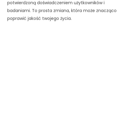
potwierdzoną doświadczeniem użytkowników i
rn
et
badaniami. To prosta zmiana, która może znacząco
o
poprawić jakość twojego życia.
w
ej
,
n
a
p
o
d
st
a
wi
e
te
g
o,
ja
k
st