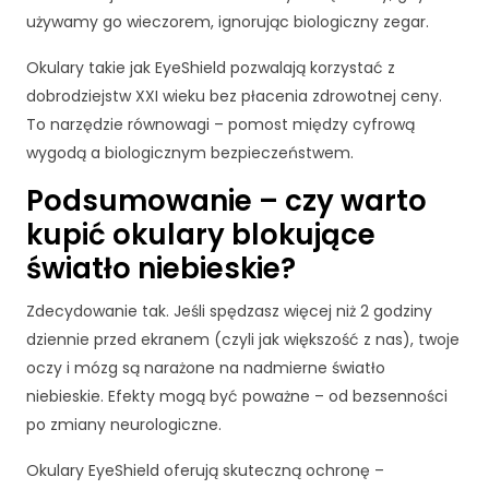
cj
używamy go wieczorem, ignorując biologiczny zegar.
o
n
Okulary takie jak EyeShield pozwalają korzystać z
al
dobrodziejstw XXI wieku bez płacenia zdrowotnej ceny.
n
To narzędzie równowagi – pomost między cyfrową
o
wygodą a biologicznym bezpieczeństwem.
ś
ć
Podsumowanie – czy warto
i
st
kupić okulary blokujące
ru
światło niebieskie?
kt
ur
Zdecydowanie tak. Jeśli spędzasz więcej niż 2 godziny
ę
st
dziennie przed ekranem (czyli jak większość z nas), twoje
r
oczy i mózg są narażone na nadmierne światło
o
niebieskie. Efekty mogą być poważne – od bezsenności
n
po zmiany neurologiczne.
y
in
Okulary EyeShield oferują skuteczną ochronę –
te