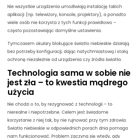
k
Nie wszystkie urządzenia umożliwiają instalację takich
a
A
aplikacji (np. telewizory, konsole, projektory), a ponadto
b
wiele osób nie korzysta z tych funkcji prawidłowo –
y
często pozostawiając domyślne ustawienia.
ś
m
Tymczasem okulary blokujące światło niebieskie działają
y
bez potrzeby konfiguracji, dając natychmiastową i stałą
m
o
ochronę niezależnie od urządzenia czy źródła światła.
gl
Technologia sama w sobie nie
i
p
jest zła – to kwestia mądrego
o
użycia
p
r
Nie chodzi o to, by rezygnować z technologii – to
a
wi
nierealne i niepotrzebne. Celem jest świadome
ć
korzystanie z niej tak, by nie rujnować przy tym zdrowia.
fu
Światło niebieskie w odpowiednich porach dnia pomaga
n
nam funkcjonować. Problem zaczyna się wtedy, gdy
k