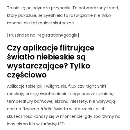
i
n
To nie są pojedyncze przypadki. To potwierdzony trend,
t
który pokazuje, że EyeShield to rozwiązanie nie tylko
e
modne, ale też realnie skuteczne.
r
n
[trustindex no-registration=google]
e
t
Czy aplikacje flitrujące
o
światło niebieskie są
w
e
wystarczające? Tylko
j.
częściowo
Aplikacje takie jak Twilight, Iris, f.lux czy Night Shift
S
t
redukują emisję światła niebieskiego poprzez zmianę
a
temperatury barwowej ekranu. Niestety, nie wpływają
t
one na fizyczne źródła światła w otoczeniu, a ich
y
skuteczność kończy się w momencie, gdy spojrzymy na
st
inny ekran lub w żarówkę LED.
y