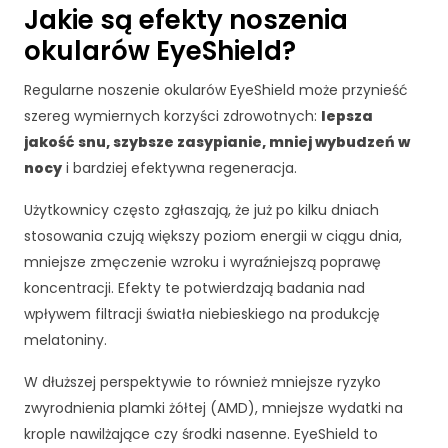
Jakie są efekty noszenia
j
o
okularów EyeShield?
n
a
Regularne noszenie okularów EyeShield może przynieść
l
szereg wymiernych korzyści zdrowotnych:
lepsza
n
jakość snu, szybsze zasypianie, mniej wybudzeń w
e
.
nocy
i bardziej efektywna regeneracja.
S
ą
Użytkownicy często zgłaszają, że już po kilku dniach
o
stosowania czują większy poziom energii w ciągu dnia,
n
mniejsze zmęczenie wzroku i wyraźniejszą poprawę
e
koncentracji. Efekty te potwierdzają badania nad
p
o
wpływem filtracji światła niebieskiego na produkcję
tr
melatoniny.
z
e
W dłuższej perspektywie to również mniejsze ryzyko
b
zwyrodnienia plamki żółtej (AMD), mniejsze wydatki na
n
krople nawilżające czy środki nasenne. EyeShield to
e