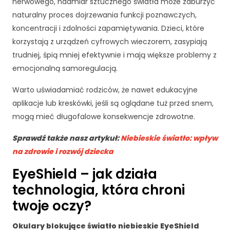
nerwowego, nadmiar sztucznego światła może zaburzyć
naturalny proces dojrzewania funkcji poznawczych,
koncentracji i zdolności zapamiętywania. Dzieci, które
korzystają z urządzeń cyfrowych wieczorem, zasypiają
trudniej, śpią mniej efektywnie i mają większe problemy z
emocjonalną samoregulacją.
Warto uświadamiać rodziców, że nawet edukacyjne
aplikacje lub kreskówki, jeśli są oglądane tuż przed snem,
mogą mieć długofalowe konsekwencje zdrowotne.
Sprawdź także nasz artykuł:
Niebieskie światło: wpływ
na zdrowie i rozwój dziecka
EyeShield – jak działa
K
technologia, która chroni
o
n
twoje oczy?
i
e
Okulary blokujące światło niebieskie EyeShield