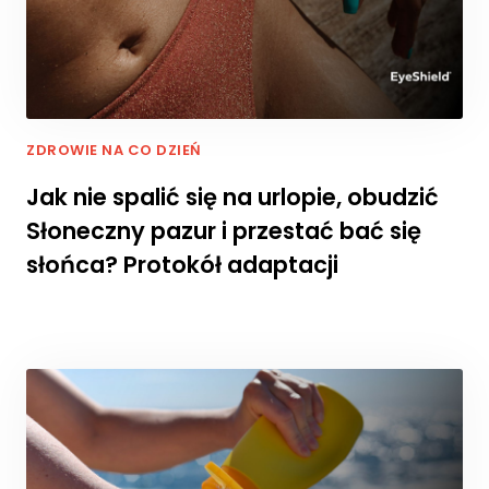
p
i
e
j
p
o
d
ZDROWIE NA CO DZIEŃ
c
Jak nie spalić się na urlopie, obudzić
z
a
Słoneczny pazur i przestać bać się
s
słońca? Protokół adaptacji
t
w
o
j
e
g
o
p
rz
e