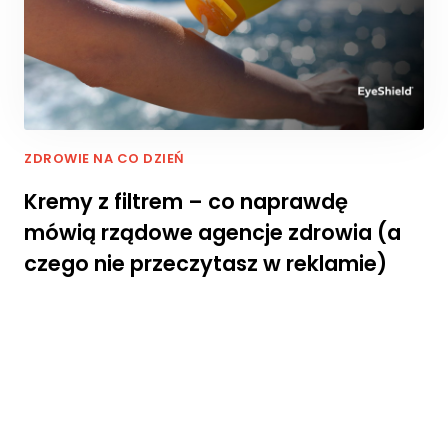
jś
ci
a
n
a
ni
ą
.
ZDROWIE NA CO DZIEŃ
J
e
Kremy z filtrem – co naprawdę
śl
mówią rządowe agencje zdrowia (a
i
o
czego nie przeczytasz w reklamie)
d
rz
u
ci
s
z
t
e
p