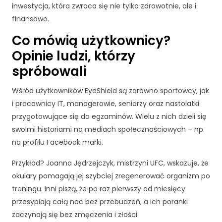
d
inwestycja, która zwraca się nie tylko zdrowotnie, ale i
o
finansowo.
f
u
Co mówią użytkownicy?
n
Opinie ludzi, którzy
k
c
spróbowali
j
o
Wśród użytkowników EyeShield są zarówno sportowcy, jak
n
i pracownicy IT, managerowie, seniorzy oraz nastolatki
o
przygotowujące się do egzaminów. Wielu z nich dzieli się
w
swoimi historiami na mediach społecznościowych – np.
a
n
na profilu Facebook marki.
i
a
Przykład? Joanna Jędrzejczyk, mistrzyni UFC, wskazuje, że
s
okulary pomagają jej szybciej zregenerować organizm po
tr
treningu. Inni piszą, że po raz pierwszy od miesięcy
o
przesypiają całą noc bez przebudzeń, a ich poranki
n
y
zaczynają się bez zmęczenia i złości.