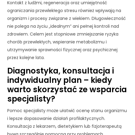
k
Kontakt z ludźmi, regeneracja oraz umiejętność
a
ograniczania przewlekłego stresu również wpływają na
A
organizm i procesy związane z wiekiem. Długowieczność
b
y
nie polega na życiu „idealnym” ani pełnej kontroli nad
ś
zdrowiem. Celem jest stopniowe zmniejszanie ryzyka
m
chorób przewlekłych, wspieranie metabolizmu i
y
utrzymywanie sprawności fizycznej oraz psychicznej
m
o
przez kolejne lata.
gl
Diagnostyka, konsultacja i
i
p
indywidualny plan – kiedy
o
warto skorzystać ze wsparcia
p
r
specjalisty?
a
wi
Pomoc specjalisty może ułatwić ocenę stanu organizmu
ć
i lepsze dopasowanie działań profilaktycznych.
fu
Konsultacja z lekarzem, dietetykiem lub fizjoterapeutą
n
k
bywa szczególnie pomocna przy problemach