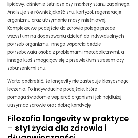
lipidowy, ciśnienie tętnicze czy markery stanu zapalnego.
Analizuje się również jakość snu, kortyzol, regenerację
organizmu oraz utrzymanie masy mięśniowej.
Kompleksowe podejście do zdrowia polega przede
wszystkim na dopasowaniu działań do indywidualnych
potrzeb organizmu. Innego wsparcia będzie
potrzebowała osoba z problemami metabolicznymi, a
innego ktoś zmagający się z przewlekłym stresem czy
zaburzeniami snu.
Warto podkreślić, że longevity nie zastępuje klasycznego
leczenia. To indywidualne podejście, które
pomaga świadomie wspierać organizm i jak najdłużej
utrzymać zdrowie oraz dobrą kondycję.
K
o
Filozofia longevity w praktyce
n
i
– styl życia dla zdrowia i
e
długowieczności