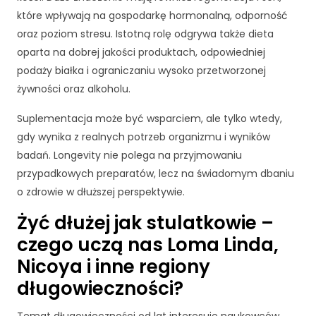
j
które wpływają na gospodarkę hormonalną, odporność
o
oraz poziom stresu. Istotną rolę odgrywa także dieta
n
oparta na dobrej jakości produktach, odpowiedniej
a
l
podaży białka i ograniczaniu wysoko przetworzonej
n
żywności oraz alkoholu.
e
.
Suplementacja może być wsparciem, ale tylko wtedy,
S
gdy wynika z realnych potrzeb organizmu i wyników
ą
badań. Longevity nie polega na przyjmowaniu
o
przypadkowych preparatów, lecz na świadomym dbaniu
n
e
o zdrowie w dłuższej perspektywie.
p
Żyć dłużej jak stulatkowie –
o
tr
czego uczą nas Loma Linda,
z
Nicoya i inne regiony
e
b
długowieczności?
n
e