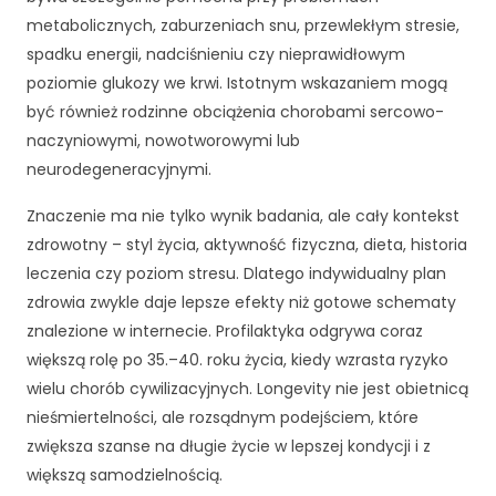
cj
metabolicznych, zaburzeniach snu, przewlekłym stresie,
o
spadku energii, nadciśnieniu czy nieprawidłowym
n
poziomie glukozy we krwi. Istotnym wskazaniem mogą
al
n
być również rodzinne obciążenia chorobami sercowo-
o
naczyniowymi, nowotworowymi lub
ś
neurodegeneracyjnymi.
ć
i
Znaczenie ma nie tylko wynik badania, ale cały kontekst
st
zdrowotny – styl życia, aktywność fizyczna, dieta, historia
ru
kt
leczenia czy poziom stresu. Dlatego indywidualny plan
ur
zdrowia zwykle daje lepsze efekty niż gotowe schematy
ę
znalezione w internecie. Profilaktyka odgrywa coraz
st
większą rolę po 35.–40. roku życia, kiedy wzrasta ryzyko
r
wielu chorób cywilizacyjnych. Longevity nie jest obietnicą
o
n
nieśmiertelności, ale rozsądnym podejściem, które
y
zwiększa szanse na długie życie w lepszej kondycji i z
in
większą samodzielnością.
te