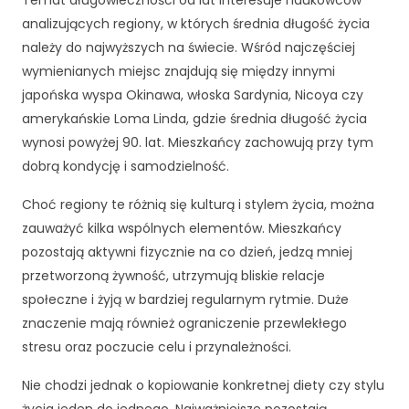
Temat długowieczności od lat interesuje naukowców
d
analizujących regiony, w których średnia długość życia
o
f
należy do najwyższych na świecie. Wśród najczęściej
u
wymienianych miejsc znajdują się między innymi
n
japońska wyspa Okinawa, włoska Sardynia, Nicoya czy
k
amerykańskie Loma Linda, gdzie średnia długość życia
c
j
wynosi powyżej 90. lat. Mieszkańcy zachowują przy tym
o
dobrą kondycję i samodzielność.
n
o
Choć regiony te różnią się kulturą i stylem życia, można
w
zauważyć kilka wspólnych elementów. Mieszkańcy
a
pozostają aktywni fizycznie na co dzień, jedzą mniej
n
przetworzoną żywność, utrzymują bliskie relacje
i
a
społeczne i żyją w bardziej regularnym rytmie. Duże
s
znaczenie mają również ograniczenie przewlekłego
tr
stresu oraz poczucie celu i przynależności.
o
n
Nie chodzi jednak o kopiowanie konkretnej diety czy stylu
y