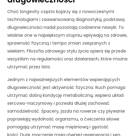
c
z
Choć longevity często kojarzy się z nowoczesnymi
n
e
technologiami i zaawansowaną diagnostyką, podstawą
T
długowieczności nadal pozostają codzienne nawyki. To
e
właśnie one w największym stopniu wpływają na zdrowie,
p
sprawność fizyczną i tempo zmian związanych z
li
wiekiem. Filozofia zdrowego stylu życia opiera się przede
ki
c
wszystkim na regularności oraz działaniach, które można
o
utrzymać przez lata.
o
ki
Jednym z najważniejszych elementów wspierających
e
długowieczność jest aktywność fizyczna. Ruch pomaga
n
utrzymać dobrą kondycję metaboliczną, wspiera układ
i
e
sercowo-naczyniowy i pozwala dłużej zachować
s
samodzielność. Spacery, jazda na rowerze czy pływanie
ą
poprawiają wydolność organizmu, a ćwiczenia siłowe
o
pomagają utrzymać masę mięśniową i gęstość
p
c
kości. Duże znaczenie mają również regeneracja i sen,