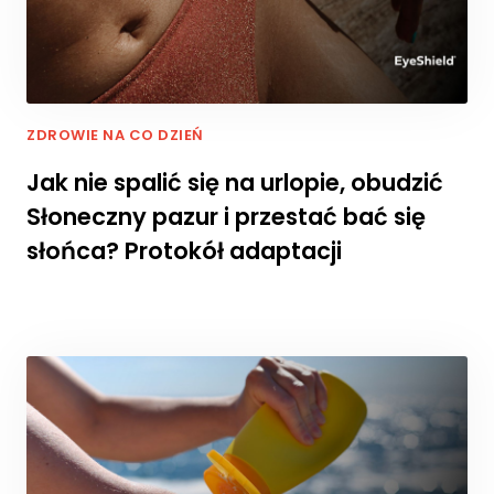
r
n
e
t
o
w
ZDROWIE NA CO DZIEŃ
a
Jak nie spalić się na urlopie, obudzić
d
zi
Słoneczny pazur i przestać bać się
a
słońca? Protokół adaptacji
ł
a
ł
a
j
a
k
n
a
jl
e