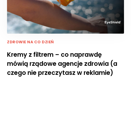
p
i
e
j
p
o
d
ZDROWIE NA CO DZIEŃ
c
z
Kremy z filtrem – co naprawdę
a
mówią rządowe agencje zdrowia (a
s
t
czego nie przeczytasz w reklamie)
w
o
j
e
g
o
p
rz
e