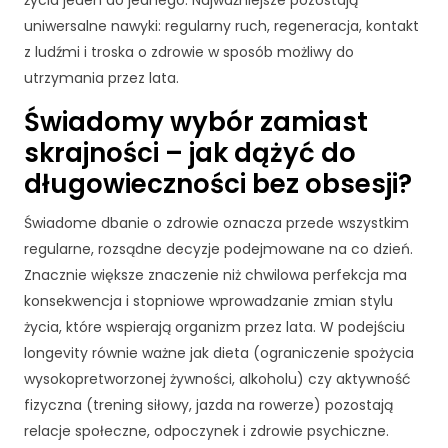
życia jeden do jednego. Najważniejsze pozostają
i
n
uniwersalne nawyki: regularny ruch, regeneracja, kontakt
t
z ludźmi i troska o zdrowie w sposób możliwy do
e
utrzymania przez lata.
r
n
Świadomy wybór zamiast
e
skrajności – jak dążyć do
t
o
długowieczności bez obsesji?
w
e
Świadome dbanie o zdrowie oznacza przede wszystkim
j.
regularne, rozsądne decyzje podejmowane na co dzień.
Znacznie większe znaczenie niż chwilowa perfekcja ma
S
konsekwencja i stopniowe wprowadzanie zmian stylu
t
życia, które wspierają organizm przez lata. W podejściu
a
longevity równie ważne jak dieta (ograniczenie spożycia
t
wysokopretworzonej żywności, alkoholu) czy aktywność
y
fizyczna (trening siłowy, jazda na rowerze) pozostają
st
y
relacje społeczne, odpoczynek i zdrowie psychiczne.