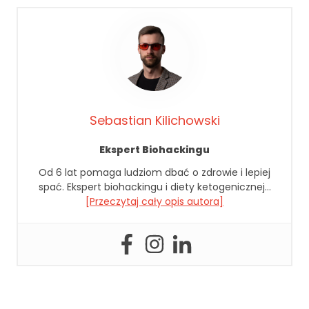
rn
et
o
w
ej
,
n
a
Sebastian Kilichowski
p
o
Ekspert Biohackingu
d
st
Od 6 lat pomaga ludziom dbać o zdrowie i lepiej
a
spać. Ekspert biohackingu i diety ketogenicznej…
wi
[Przeczytaj cały opis autora]
e
te
g
o,
ja
k
st