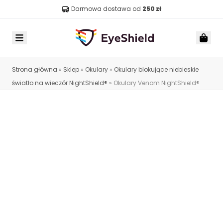
Darmowa dostawa od
250 zł
Menu
Car
Strona główna
»
Sklep
»
Okulary
»
Okulary blokujące niebieskie
światło na wieczór NightShield®
»
Okulary Venom NightShield®