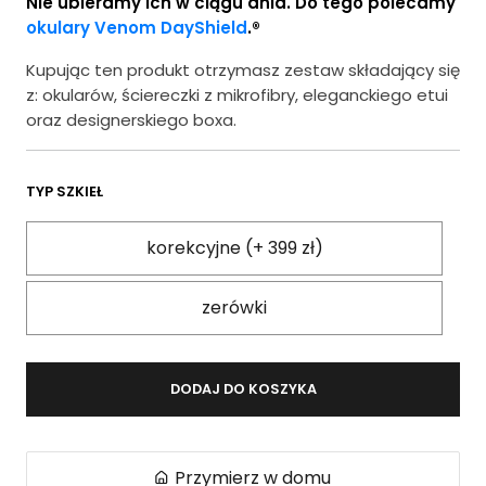
Nie ubieramy ich w ciągu dnia. Do tego polecamy
okulary Venom DayShield
.®
Kupując ten produkt otrzymasz zestaw składający się
z: okularów, ściereczki z mikrofibry, eleganckiego etui
oraz designerskiego boxa.
TYP SZKIEŁ
korekcyjne (+ 399 zł)
zerówki
DODAJ DO KOSZYKA
Przymierz w domu