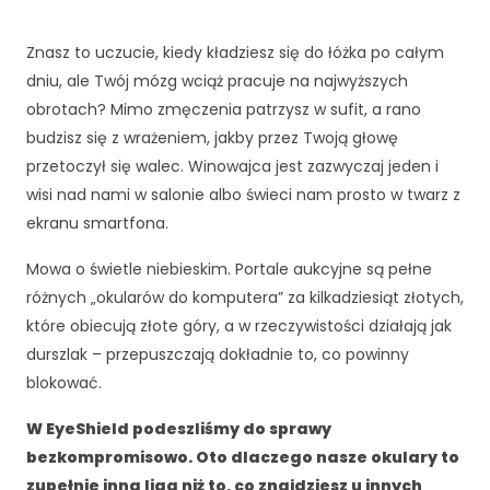
Znasz to uczucie, kiedy kładziesz się do łóżka po całym
dniu, ale Twój mózg wciąż pracuje na najwyższych
obrotach? Mimo zmęczenia patrzysz w sufit, a rano
budzisz się z wrażeniem, jakby przez Twoją głowę
przetoczył się walec. Winowajca jest zazwyczaj jeden i
wisi nad nami w salonie albo świeci nam prosto w twarz z
ekranu smartfona.
Mowa o świetle niebieskim. Portale aukcyjne są pełne
różnych „okularów do komputera” za kilkadziesiąt złotych,
które obiecują złote góry, a w rzeczywistości działają jak
durszlak – przepuszczają dokładnie to, co powinny
blokować.
W EyeShield podeszliśmy do sprawy
bezkompromisowo. Oto dlaczego nasze okulary to
zupełnie inna liga niż to, co znajdziesz u innych