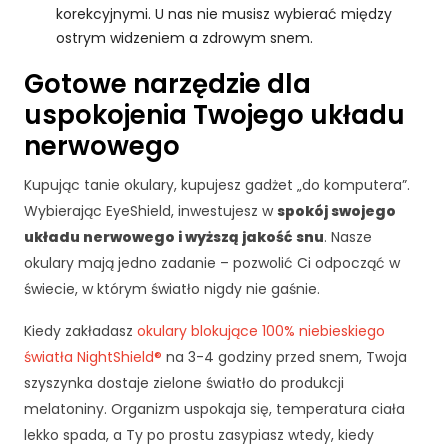
d
korekcyjnymi. U nas nie musisz wybierać między
o
ostrym widzeniem a zdrowym snem.
f
u
Gotowe narzędzie dla
n
uspokojenia Twojego układu
k
c
nerwowego
j
o
Kupując tanie okulary, kupujesz gadżet „do komputera”.
n
Wybierając EyeShield, inwestujesz w
spokój swojego
o
układu nerwowego i wyższą jakość snu
. Nasze
w
a
okulary mają jedno zadanie – pozwolić Ci odpocząć w
n
świecie, w którym światło nigdy nie gaśnie.
i
a
Kiedy zakładasz
okulary blokujące 100% niebieskiego
s
światła NightShield®
na 3-4 godziny przed snem, Twoja
tr
szyszynka dostaje zielone światło do produkcji
o
n
melatoniny. Organizm uspokaja się, temperatura ciała
y
lekko spada, a Ty po prostu zasypiasz wtedy, kiedy