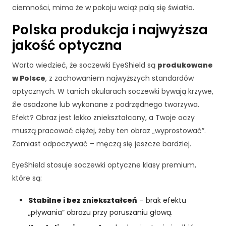
ciemności, mimo że w pokoju wciąż palą się światła.
Polska produkcja i najwyższa
jakość optyczna
Warto wiedzieć, że soczewki EyeShield są
produkowane
w Polsce
, z zachowaniem najwyższych standardów
optycznych. W tanich okularach soczewki bywają krzywe,
źle osadzone lub wykonane z podrzędnego tworzywa.
Efekt? Obraz jest lekko zniekształcony, a Twoje oczy
muszą pracować ciężej, żeby ten obraz „wyprostować”.
Zamiast odpoczywać – męczą się jeszcze bardziej.
EyeShield stosuje soczewki optyczne klasy premium,
K
które są:
o
n
Stabilne i bez zniekształceń
– brak efektu
i
„pływania” obrazu przy poruszaniu głową.
e