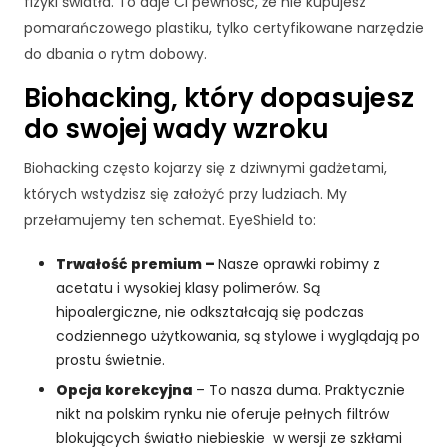
fizyki światła. To daje Ci pewność, że nie kupujesz
j
pomarańczowego plastiku, tylko certyfikowane narzędzie
o
do dbania o rytm dobowy.
n
a
Biohacking, który dopasujesz
l
do swojej wady wzroku
n
e
.
Biohacking często kojarzy się z dziwnymi gadżetami,
S
których wstydzisz się założyć przy ludziach. My
ą
przełamujemy ten schemat. EyeShield to:
o
n
Trwałość premium –
Nasze oprawki robimy z
e
acetatu i wysokiej klasy polimerów. Są
p
o
hipoalergiczne, nie odkształcają się podczas
tr
codziennego użytkowania, są stylowe i wyglądają po
z
prostu świetnie.
e
Opcja korekcyjna
– To nasza duma. Praktycznie
b
nikt na polskim rynku nie oferuje pełnych filtrów
n
e
blokujących światło niebieskie w wersji ze szkłami