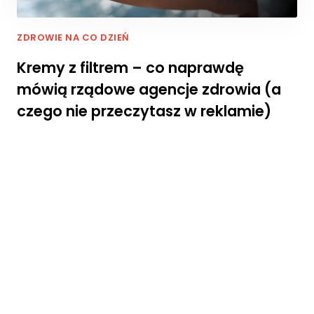
c
z
e
ZDROWIE NA CO DZIEŃ
n
i
Kremy z filtrem – co naprawdę
e
mówią rządowe agencje zdrowia (a
A
b
czego nie przeczytasz w reklamie)
y
n
a
s
z
a
st
r
o
n
a
in
t
e