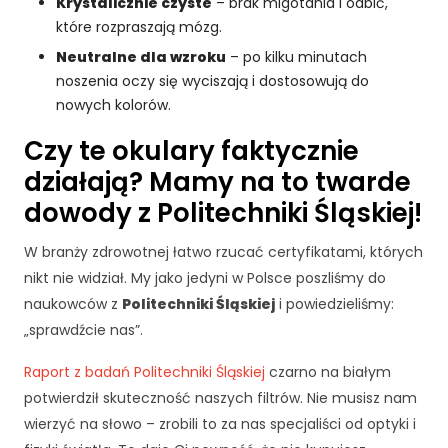
c
Krystalicznie czyste
– brak migotania i odbić,
z
które rozpraszają mózg.
n
Neutralne dla wzroku
– po kilku minutach
e
noszenia oczy się wyciszają i dostosowują do
T
nowych kolorów.
e
p
Czy te okulary faktycznie
li
ki
działają? Mamy na to twarde
c
dowody z Politechniki Śląskiej!
o
o
W branży zdrowotnej łatwo rzucać certyfikatami, których
ki
e
nikt nie widział. My jako jedyni w Polsce poszliśmy do
n
naukowców z
Politechniki Śląskiej
i powiedzieliśmy:
i
„sprawdźcie nas”.
e
s
Raport z badań Politechniki Śląskiej
czarno na białym
ą
potwierdził skuteczność naszych filtrów. Nie musisz nam
o
p
wierzyć na słowo – zrobili to za nas specjaliści od optyki i
c