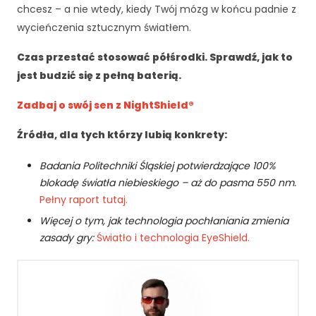
i
chcesz – a nie wtedy, kiedy Twój mózg w końcu padnie z
n
wycieńczenia sztucznym światłem.
t
e
Czas przestać stosować półśrodki. Sprawdź, jak to
r
jest budzić się z pełną baterią.
n
e
Zadbaj o swój sen z NightShield®
t
o
Źródła, dla tych którzy lubią konkrety:
w
e
j.
Badania Politechniki Śląskiej potwierdzające 100%
blokadę światła niebieskiego – aż do pasma 550 nm.
Pełny raport tutaj.
S
Więcej o tym, jak technologia pochłaniania zmienia
t
zasady gry:
Światło i technologia EyeShield.
a
t
y
st
y