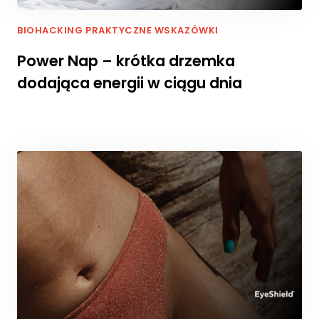
rn
et
BIOHACKING
PRAKTYCZNE WSKAZÓWKI
o
w
Power Nap – krótka drzemka
ej
dodająca energii w ciągu dnia
,
n
a
p
o
d
st
a
wi
e
te
g
o,
ja
k
st