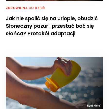
r
o
ZDROWIE NA CO DZIEŃ
n
a
Jak nie spalić się na urlopie, obudzić
je
Słoneczny pazur i przestać bać się
st
u
słońca? Protokół adaptacji
ży
w
a
n
a.
D
o
ś
w
i
a
d