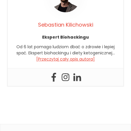
k
a
A
b
Sebastian Kilichowski
y
ś
Ekspert Biohackingu
m
y
Od 6 lat pomaga ludziom dbać o zdrowie i lepiej
m
spać. Ekspert biohackingu i diety ketogenicznej…
o
[Przeczytaj cały opis autora]
gl
i
p
o
p
r
a
wi
ć
fu
n
k