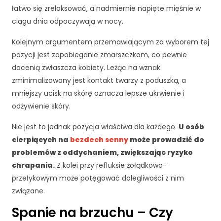
c
łatwo się zrelaksować, a nadmiernie napięte mięśnie w
z
n
ciągu dnia odpoczywają w nocy.
e
Kolejnym argumentem przemawiającym za wyborem tej
T
e
pozycji jest zapobieganie zmarszczkom, co pewnie
p
docenią zwłaszcza kobiety. Leżąc na wznak
li
zminimalizowany jest kontakt twarzy z poduszką, a
ki
mniejszy ucisk na skórę oznacza lepsze ukrwienie i
c
o
odżywienie skóry.
o
ki
Nie jest to jednak pozycja właściwa dla każdego.
U osób
e
cierpiących na
bezdech senny
może prowadzić do
n
problemów z oddychaniem, zwiększając ryzyko
i
chrapania.
Z kolei przy refluksie żołądkowo-
e
s
przełykowym może potęgować dolegliwości z nim
ą
związane.
o
p
Spanie na brzuchu – Czy
c