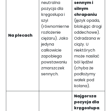
neutralna
sennym i
s
z
pozycja dla
silnym
ej
kręgosłupa i
chrapaniu
st
szyi
(język opada,
r
(równomierne
blokując drogi
o
rozłożenie
oddechowe).
n
Na plecach
ciężaru). Jako
Odradzana w
y,
jedyna
ciąży. U
z
w
całkowicie
niektórych
ię
zapobiega
może nasilać
k
powstawaniu
ból lędźwi
s
zmarszczek
(chyba że
z
sennych.
podłożymy
a
wałek pod
s
kolana).
z
s
Najgorsza
z
a
pozycja dla
n
kręgosłupa
.