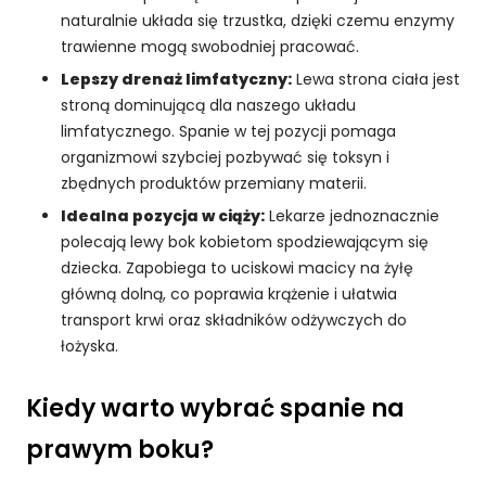
rn
naturalnie układa się trzustka, dzięki czemu enzymy
et
trawienne mogą swobodniej pracować.
o
w
Lepszy drenaż limfatyczny:
Lewa strona ciała jest
ej
stroną dominującą dla naszego układu
,
limfatycznego. Spanie w tej pozycji pomaga
n
organizmowi szybciej pozbywać się toksyn i
a
zbędnych produktów przemiany materii.
p
o
Idealna pozycja w ciąży:
Lekarze jednoznacznie
d
polecają lewy bok kobietom spodziewającym się
st
dziecka. Zapobiega to uciskowi macicy na żyłę
a
główną dolną, co poprawia krążenie i ułatwia
wi
transport krwi oraz składników odżywczych do
e
łożyska.
te
g
o,
Kiedy warto wybrać spanie na
ja
k
prawym boku?
st