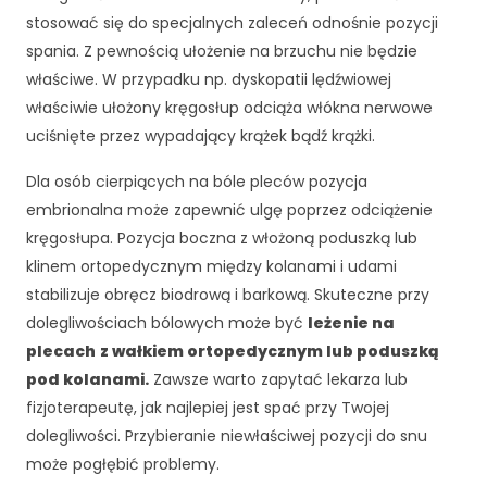
jś
stosować się do specjalnych zaleceń odnośnie pozycji
ci
a
spania. Z pewnością ułożenie na brzuchu nie będzie
n
właściwe. W przypadku np. dyskopatii lędźwiowej
a
właściwie ułożony kręgosłup odciąża włókna nerwowe
ni
uciśnięte przez wypadający krążek bądź krążki.
ą
.
Dla osób cierpiących na bóle pleców pozycja
J
e
embrionalna może zapewnić ulgę poprzez odciążenie
śl
kręgosłupa. Pozycja boczna z włożoną poduszką lub
i
klinem ortopedycznym między kolanami i udami
o
stabilizuje obręcz biodrową i barkową. Skuteczne przy
d
rz
dolegliwościach bólowych może być
leżenie na
u
plecach
z wałkiem ortopedycznym lub poduszką
ci
pod kolanami.
Zawsze warto zapytać lekarza lub
s
fizjoterapeutę, jak najlepiej jest spać przy Twojej
z
dolegliwości. Przybieranie niewłaściwej pozycji do snu
t
e
może pogłębić problemy.
p