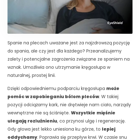
Spanie na plecach uważane jest za najzdrowszą pozycję
do spania, ale czy jest dla każdego? Przeanalizujemy
zalety i potencjalne zagrożenia związane ze spaniem na
wznak. Umożliwia ono utrzymanie kręgosłupa w
naturalnej, prostej linii.
Dzięki odpowiedniemu podparciu kręgosłupa
może
pomóc w zapobieganiu bólom pleców
. W takiej
pozycji odciążamy kark, nie drętwieje nam ciało, narządy
K
wewnętrzne nie są ściśnięte.
Wszystkie
mięśnie
o
n
ulegają rozluźnieniu
, co przynosi ulgę i regenerację.
i
Gdy głowa jest lekko uniesiona ku górze, to
lepiej
e
oddychamy
. Poprawia się przepływ krwi. W czasie snu