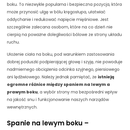
k
boku. To niezwykle popularna i bezpieczna pozycja, która
a
może przynosić ulgę w bólu kręgosłupa, ułatwiać
A
b
oddychanie i redukować napięcie mięśniowe. Jest
y
szczególnie zalecana osobom, które na co dzień nie
ś
cierpią na poważne dolegliwości bólowe ze strony układu
m
ruchu.
y
m
Ułożenie ciała na boku, pod warunkiem zastosowania
o
gl
dobrej poduszki podpierającej głowę i szyję, nie powoduje
i
nadmiernego obciążenia odcinka szyjnego, piersiowego
p
ani lędźwiowego. Należy jednak pamiętać, że
istnieją
o
ogromne różnice między spaniem na lewym a
p
prawym boku
, a wybór strony ma bezpośredni wpływ
r
a
na jakość snu i funkcjonowanie naszych narządów
wi
wewnętrznych.
ć
fu
Spanie na lewym boku –
n
k