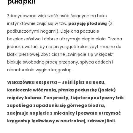
pułapki!
c
z
e
Zdecydowana większość osób śpiących na boku
n
instynktownie zwija się w tzw.
pozycję płodową
(z
i
podkurczonymi nogami). Daje ona poczucie
e
A
bezpieczeństwa i dobrze utrzymuje ciepło ciała. Trzeba
b
jednak uważać, by nie przyciągać kolan zbyt mocno do
y
klatki piersiowej. Zbyt ciasne „zwinięcie się w kłębek”
n
blokuje swobodną pracę przepony, spłyca oddech i
a
s
nienaturalnie wygina kręgosłup.
z
a
Wskazówka eksperta – Jeśli śpisz na boku,
st
koniecznie włóż małą, płaską poduszkę (jasiek)
r
między kolana. Ten prosty, fizjoterapeutyczny trik
o
zapobiega zapadaniu się górnego biodra,
n
a
zdejmuje napięcie z miednicy i pozwala utrzymać
in
kręgosłup lędźwiowy w neutralnej, zdrowej linii.
t
e