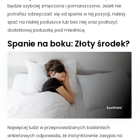
i
będzie szybciej zmęczona i pomarszczona. Jeżeli nie
n
t
potrafisz odzwyczaić się od spania w tej pozycji, należy
e
spać na niskiej poduszce lub bez niej oraz podłożyć
r
dodatkową poduszkę pod miednicę.
n
e
Spanie na boku: Złoty środek?
t
o
w
e
j.
S
t
a
t
y
st
Najwięcej ludzi w przeprowadzanych badaniach
y
ankietowych odpowiada, że instynktownie zasypia na