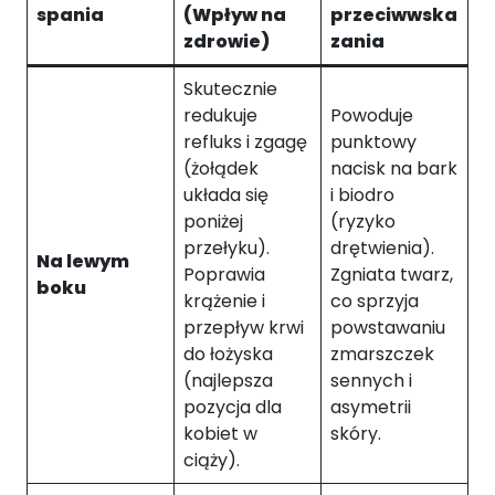
w
spania
(Wpływ na
przeciwwska
oj
zdrowie)
zania
e
z
Skutecznie
ai
redukuje
Powoduje
nt
refluks i zgagę
punktowy
e
r
(żołądek
nacisk na bark
e
układa się
i biodro
s
poniżej
(ryzyko
o
przełyku).
drętwienia).
w
Na lewym
Poprawia
Zgniata twarz,
a
boku
krążenie i
co sprzyja
ni
przepływ krwi
powstawaniu
a
i
do łożyska
zmarszczek
z
(najlepsza
sennych i
a
pozycja dla
asymetrii
c
kobiet w
skóry.
h
ciąży).
o
w