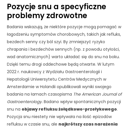
Pozycje snu a specyficzne
li
ki
problemy zdrowotne
c
o
Badania wskazują, że niektóre pozycje mogą pomagać w
o
łagodzeniu symptomów chorobowych, takich jak refluks,
ki
e
bezdech senny czy ból szyi. By zmniejszyć ryzyko
,
chrapania i bezdechów sennych (np. z powodu otyłości,
ni
wad anatomicznych) warto układać się do snu na boku.
e
Dzięki temu drogi oddechowe będą otwarte. W lutym
kt
ó
2022 r. naukowcy z Wydziału Gastroenterologii i
r
Hepatologii Uniwersytetu Centrów Medycznych w
e
Amsterdamie w Holandii opublikowali wyniki swojego
f
badania na łamach czasopisma
The American Journal of
u
n
Gastroenterology.
Badano wpływ spontanicznych pozycji
k
snu na
objawy refluksu żołądkowo-przełykowego
.
cj
Pozycja snu niestety nie wpływała na ilość epizodów
e
refluksu w czasie snu, ale
najkrótszy czas narażenia
z