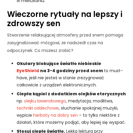
w mieszkaniu.
Wieczorne rytuały na lepszy i
zdrowszy sen
Stworzenie relaksującej atmosfery przed snem pomaga
zasygnalizować mózgowi, że nadszedł czas na
odpoczynek. Co możesz zrobić?
Okulary blokujące światło niebieskie
EyeShield
na 3-4 godziny przed snem
to must-
have, jeśli nie jesteś w stanie zrezygnować
całkowicie z urządzeń elektronicznych.
Ciepła kąpiel z dodatkiem olejków eterycznych
np.
olejku lawendowego
, medytacja, modlitwa,
techniki oddechowe
, słuchanie spokojnej muzyki,
wypicie
herbaty na dobry sen
– to tylko niektóre z
działań, które możemy podjąć, aby lepiej się wyspać.
Stosuj ciepłe światło.
Lekka lektura przy