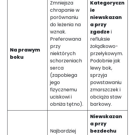
Zmniejsza
Kategoryczn
a
chrapanie w
ie
ni
porównaniu
niewskazan
a
p
do leżenia na
a przy
o
wznak.
zgadze
i
d
Preferowana
refluksie
c
przy
żołądkowo-
z
Na prawym
niektórych
przełykowym.
a
boku
schorzeniach
Podobnie jak
s
serca
lewy bok,
o
d
(zapobiega
sprzyja
w
jego
powstawaniu
ie
fizycznemu
zmarszczek i
d
uciskowi i
obciąża staw
z
obniża tętno).
barkowy.
a
ni
Niewskazan
a
a przy
n
Najbardziej
bezdechu
a