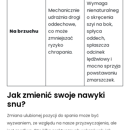
s
Wymaga
ę
Mechanicznie
nienaturalneg
n
udrażnia drogi
o skręcenia
a
oddechowe,
szyi na bok,
z
Na brzuchu
co może
spłyca
o
b
zmniejszać
oddech,
a
ryzyko
spłaszcza
c
chrapania.
odcinek
z
lędźwiowy i
e
mocno sprzyja
ni
powstawaniu
e
zmarszczek.
s
p
e
Jak zmienić swoje nawyki
rs
snu?
o
n
Zmiana ulubionej pozycji do spania może być
al
iz
wyzwaniem, ze względu na nasze przyzwyczajenia, ale
o