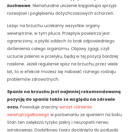
d
żuchwowe
. Nienaturalne ułożenie kręgosłupa sprzyja
o
rozwojowi i pogłębieniu dotychczasowych schorzeń.
f
u
Leżąc na brzuchu uciskamy wszystkie organy
n
wewnętrzne, w tym płuca. Przepływ powietrza jest
k
c
ograniczony, a płytki oddech to brak odpowiedniego
j
dotlenienia całego organizmu. Objawy zgagi, czyli
o
uczucie palenia w przełyku, będą w tej pozycji bardziej
n
nasilone. Jeżeli regularnie spisz na brzuchu przez wiele
o
w
lat, to w efekcie możesz się nabawić różnego rodzaju
a
problemów zdrowotnych.
n
i
Spanie na brzuchu jest najmniej rekomendowaną
a
pozycją do spania także ze względu na zdrowie
s
oczu.
Powoduje znaczny
wzrost ciśnienia
tr
o
wewnątrzgałkowego
w porównaniu ze spaniem na boku.
n
Stan ten zwiększa ryzyko jaskry i neuropatii nerwu
y
wzrokowego. Dodatkowo twarz dociśnięta do poduszki