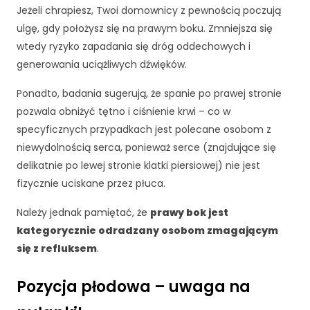
r
Jeżeli chrapiesz, Twoi domownicy z pewnością poczują
o
ulgę, gdy położysz się na prawym boku. Zmniejsza się
n
a
wtedy ryzyko zapadania się dróg oddechowych i
je
generowania uciążliwych dźwięków.
st
u
Ponadto, badania sugerują, że spanie po prawej stronie
ży
pozwala obniżyć tętno i ciśnienie krwi – co w
w
specyficznych przypadkach jest polecane osobom z
a
n
niewydolnością serca, ponieważ serce (znajdujące się
a.
delikatnie po lewej stronie klatki piersiowej) nie jest
fizycznie uciskane przez płuca.
D
Należy jednak pamiętać, że
prawy bok jest
o
kategorycznie odradzany osobom zmagającym
ś
się z refluksem
.
w
i
a
Pozycja płodowa – uwaga na
d