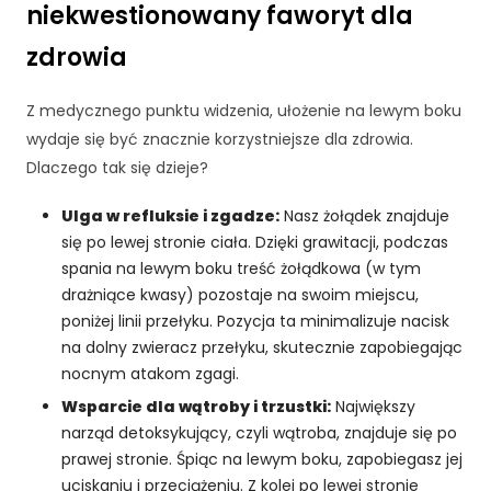
niekwestionowany faworyt dla
cj
o
zdrowia
n
al
n
Z medycznego punktu widzenia, ułożenie na lewym boku
o
wydaje się być znacznie korzystniejsze dla zdrowia.
ś
Dlaczego tak się dzieje?
ć
i
Ulga w refluksie i zgadze:
Nasz żołądek znajduje
st
się po lewej stronie ciała. Dzięki grawitacji, podczas
ru
spania na lewym boku treść żołądkowa (w tym
kt
ur
drażniące kwasy) pozostaje na swoim miejscu,
ę
poniżej linii przełyku. Pozycja ta minimalizuje nacisk
st
na dolny zwieracz przełyku, skutecznie zapobiegając
r
nocnym atakom zgagi.
o
Wsparcie dla wątroby i trzustki:
Największy
n
y
narząd detoksykujący, czyli wątroba, znajduje się po
in
prawej stronie. Śpiąc na lewym boku, zapobiegasz jej
te
uciskaniu i przeciążeniu. Z kolei po lewej stronie