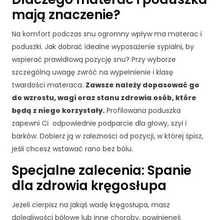
p
mają znaczenie?
i
e
Na komfort podczas snu ogromny wpływ ma materac i
j
p
poduszki. Jak dobrać idealne wyposażenie sypialni, by
o
wspierać prawidłową pozycję snu? Przy wyborze
d
szczególną uwagę zwróć na wypełnienie i klasę
c
twardości materaca.
Zawsze należy dopasować go
z
a
do wzrostu, wagi oraz stanu zdrowia osób, które
s
będą z niego korzystały.
Profilowana poduszka
t
zapewni Ci odpowiednie podparcie dla głowy, szyi i
w
barków. Dobierz ją w zależności od pozycji, w której śpisz,
o
jeśli chcesz wstawać rano bez bólu.
j
e
Specjalne zalecenia: Spanie
g
o
dla zdrowia kręgosłupa
p
rz
Jeżeli cierpisz na jakąś wadę kręgosłupa, masz
e
dolegliwości bólowe lub inne choroby, powinieneś