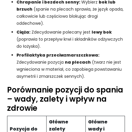
j.
Chrapanie i bezdech senny:
Wybierz
bok lub
brzuch
(spanie na plecach sprawia, że język opada,
całkowicie lub częściowo blokując drogi
M
oddechowe).
a
Ciąża:
Zdecydowanie polecany jest
lewy bok
rk
(poprawia to przepływ krwi i składników odżywczych
e
ti
do łożyska).
n
Profilaktyka przeciwzmarszczkowa:
g
Zdecydowanie pozycja
na plecach
(twarz nie jest
U
wgnieciona w materiał, co zapobiega powstawaniu
d
asymetrii i zmarszczek sennych).
o
st
Porównanie pozycji do spania
ę
p
– wady, zalety i wpływ na
ni
zdrowie
aj
ą
c
Główne
Główne
s
Pozycja do
zalety
wady i