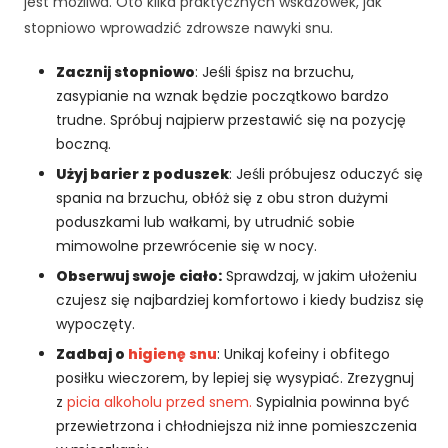
jest możliwa. Oto kilka praktycznych wskazówek, jak
w
stopniowo wprowadzić zdrowsze nawyki snu.
a
n
Zacznij stopniowo
: Jeśli śpisz na brzuchu,
y
zasypianie na wznak będzie początkowo bardzo
c
trudne. Spróbuj najpierw przestawić się na pozycję
h
tr
boczną.
e
Użyj barier z poduszek
: Jeśli próbujesz oduczyć się
ś
spania na brzuchu, obłóż się z obu stron dużymi
ci
poduszkami lub wałkami, by utrudnić sobie
i
mimowolne przewrócenie się w nocy.
o
f
Obserwuj swoje ciało:
Sprawdzaj, w jakim ułożeniu
e
czujesz się najbardziej komfortowo i kiedy budzisz się
rt.
wypoczęty.
Zadbaj o
higienę snu
: Unikaj kofeiny i obfitego
posiłku wieczorem, by lepiej się wysypiać. Zrezygnuj
z
picia alkoholu przed snem.
Sypialnia powinna być
przewietrzona i chłodniejsza niż inne pomieszczenia