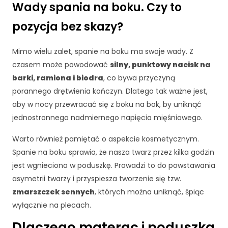
Wady spania na boku. Czy to
r
n
pozycja bez skazy?
e
t
o
Mimo wielu zalet, spanie na boku ma swoje wady. Z
w
czasem może powodować
silny, punktowy nacisk na
a
barki, ramiona i biodra
, co bywa przyczyną
d
porannego drętwienia kończyn. Dlatego tak ważne jest,
zi
aby w nocy przewracać się z boku na bok, by uniknąć
a
ł
jednostronnego nadmiernego napięcia mięśniowego.
a
ł
Warto również pamiętać o aspekcie kosmetycznym.
a
Spanie na boku sprawia, że nasza twarz przez kilka godzin
j
jest wgnieciona w poduszkę. Prowadzi to do powstawania
a
asymetrii twarzy i przyspiesza tworzenie się tzw.
k
n
zmarszczek sennych
, których można uniknąć, śpiąc
a
wyłącznie na plecach.
jl
e
Dlaczego materac i poduszka