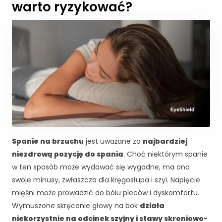
warto ryzykować?
j
o
n
a
l
n
e
.
S
ą
o
n
e
Spanie na brzuchu
jest uważane za
najbardziej
p
o
niezdrową pozycję do spania
. Choć niektórym spanie
tr
w ten sposób może wydawać się wygodne, ma ono
z
swoje minusy, zwłaszcza dla kręgosłupa i szyi. Napięcie
e
mięśni może prowadzić do bólu pleców i dyskomfortu.
b
Wymuszone skręcenie głowy na bok
działa
n
e
niekorzystnie na odcinek szyjny i stawy skroniowo-