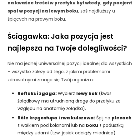
na kwaśne treści w przełyku był wtedy, gdy pacjent
ni
k
spał w pozycji na lewym boku
, zaś najdłuższy u
n
śpiących na prawym boku.
ą
z
Ściągawka: Jaka pozycja jest
e
st
najlepsza na Twoje dolegliwości?
r
o
n
Nie ma jednej uniwersalnej pozycji idealnej dla wszystkich
y
– wszystko zależy od tego, z jakimi problemami
in
zdrowotnymi zmaga się Twój organizm:
t
e
Refluks i zgaga:
Wybierz
lewy bok
(kwas
r
żołądkowy ma utrudnioną drogę do przełyku ze
n
e
względu na anatomię żołądka).
t
Bóle kręgosłupa i rwa kulszowa:
Śpij na
plecach
o
z wałkiem pod kolanami lub na
boku
z poduszką
w
między udami (tzw. jasiek odciąży miednicę).
e