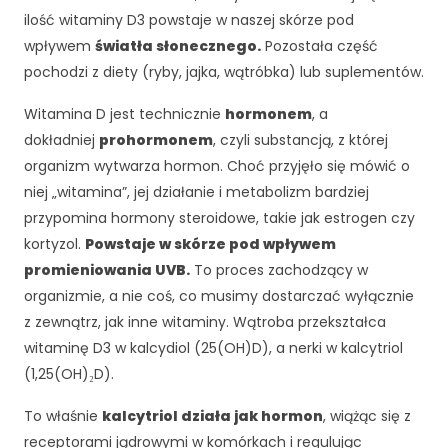
ilość witaminy D3 powstaje w naszej skórze pod
wpływem
światła słonecznego.
Pozostała część
pochodzi z diety (ryby, jajka, wątróbka) lub suplementów.
Witamina D jest technicznie
hormonem
, a
dokładniej
prohormonem
, czyli substancją, z której
organizm wytwarza hormon. Choć przyjęło się mówić o
niej „witamina”, jej działanie i metabolizm bardziej
przypomina hormony steroidowe, takie jak estrogen czy
kortyzol.
Powstaje w skórze pod wpływem
promieniowania UVB.
To proces zachodzący w
organizmie, a nie coś, co musimy dostarczać wyłącznie
z zewnątrz, jak inne witaminy. Wątroba przekształca
witaminę D3 w kalcydiol (25(OH)D), a nerki w kalcytriol
(1,25(OH)₂D).
To właśnie
kalcytriol działa jak hormon
, wiążąc się z
receptorami jądrowymi w komórkach i regulując