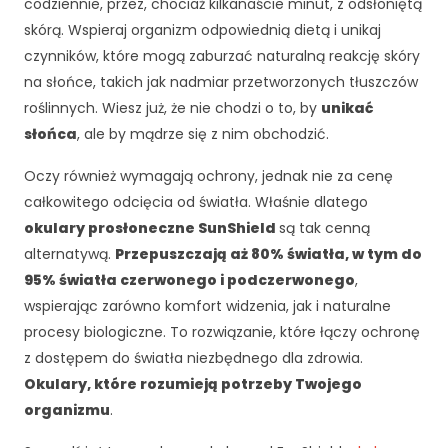
k
codziennie, przez, chociaż kilkanaście minut, z odsłoniętą
a
skórą. Wspieraj organizm odpowiednią dietą i unikaj
A
czynników, które mogą zaburzać naturalną reakcję skóry
b
na słońce, takich jak nadmiar przetworzonych tłuszczów
y
ś
roślinnych. Wiesz już, że nie chodzi o to, by
unikać
m
słońca
, ale by mądrze się z nim obchodzić.
y
m
Oczy również wymagają ochrony, jednak nie za cenę
o
całkowitego odcięcia od światła. Właśnie dlatego
gl
okulary prosłoneczne SunShield
są tak cenną
i
alternatywą.
p
Przepuszczają aż 80% światła, w tym do
o
95% światła czerwonego i podczerwonego
,
p
wspierając zarówno komfort widzenia, jak i naturalne
r
procesy biologiczne. To rozwiązanie, które łączy ochronę
a
z dostępem do światła niezbędnego dla zdrowia.
wi
ć
Okulary, które rozumieją potrzeby Twojego
fu
organizmu
.
n
k