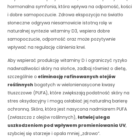
d
hormonalna symfonia, która wpływa na odporność, kości
o
i dobre samopoczucie. Zdrowa ekspozycja na światło
f
u
słoneczne odgrywa niesamowicie istotną rolę w
n
naturalnej syntezie witaminy D3, wspiera dobre
k
samopoczucie, odporność oraz może pozytywnie
c
wpływać na regulację ciśnienia krwi.
j
o
Aby wspierać produkcję witaminy D i ograniczyć ryzyko
n
nadwrażliwości skóry na słońce, zadbaj również o dietę,
o
w
szczególnie o
eliminację rafinowanych olejów
a
roślinnych
bogatych w wielonienasycone kwasy
n
tłuszczowe (PUFA), które zwiększają podatność skóry na
i
stres oksydacyjny i mogą osłabiać jej naturalną barierę
a
s
ochronną. Skóra, która jest nasycona nadmiarem PUFA
tr
(zwłaszcza z olejów roślinnych),
łatwiej ulega
o
uszkodzeniom pod wpływem promieniowania UV
,
n
szybciej się starzeje i opala mniej „zdrowo”.
y