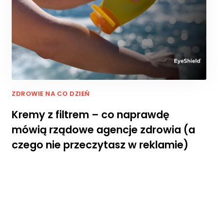
r
n
e
t
o
w
a
d
zi
ZDROWIE NA CO DZIEŃ
a
ł
Kremy z filtrem – co naprawdę
a
mówią rządowe agencje zdrowia (a
ł
a
czego nie przeczytasz w reklamie)
j
a
k
n
a
jl
e