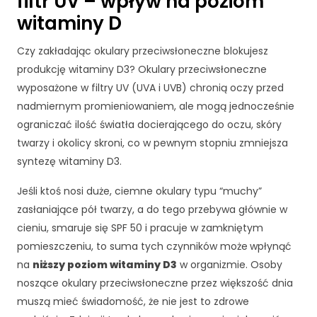
filtr UV – wpływ na poziom
witaminy D
Czy zakładając okulary przeciwsłoneczne blokujesz
produkcję witaminy D3? Okulary przeciwsłoneczne
wyposażone w filtry UV (UVA i UVB) chronią oczy przed
nadmiernym promieniowaniem, ale mogą jednocześnie
ograniczać ilość światła docierającego do oczu, skóry
twarzy i okolicy skroni, co w pewnym stopniu zmniejsza
syntezę witaminy D3.
Jeśli ktoś nosi duże, ciemne okulary typu “muchy”
zasłaniające pół twarzy, a do tego przebywa głównie w
cieniu, smaruje się SPF 50 i pracuje w zamkniętym
K
pomieszczeniu, to suma tych czynników może
wpłynąć
o
na
niższy poziom witaminy D3
w organizmie. Osoby
n
noszące okulary przeciwsłoneczne przez większość dnia
i
muszą mieć świadomość, że nie jest to zdrowe
e