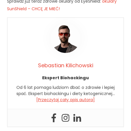
Sprawdź już teraz zdrowe okulary od EyeShield:
okulary
cj
SunShield – CHCĘ JE MIEĆ!
o
n
al
n
o
ś
ć
i
st
Sebastian Kilichowski
ru
kt
Ekspert Biohackingu
ur
ę
Od 6 lat pomaga ludziom dbać o zdrowie i lepiej
st
spać. Ekspert biohackingu i diety ketogenicznej…
r
[Przeczytaj cały opis autora]
o
n
y
in
te