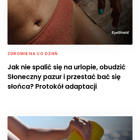
c
z
e
n
i
e
A
b
y
ZDROWIE NA CO DZIEŃ
n
Jak nie spalić się na urlopie, obudzić
a
s
Słoneczny pazur i przestać bać się
z
słońca? Protokół adaptacji
a
st
r
o
n
a
in
t
e