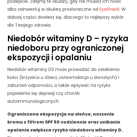
c
podejście. Zdejmij te okulary, gdy nie musisz ich nosić
z
albo zainwestuj w okulary prosłoneczne od
EyeShield
. W
n
dalszej części dowiesz się, dlaczego to najlepszy wybór
e
dla Twojego zdrowia.
T
e
Niedobór witaminy D – ryzyka
p
niedoboru przy ograniczonej
li
ki
ekspozycji i opalaniu
c
o
Niedobór witaminy D3 może prowadzić do osłabienia
o
kości (krzywica u dzieci, osteomalacja u dorosłych) i
ki
e
zaburzeń odporności, a także wpływać na ryzyko
n
pojawienia się depresji czy chorób
i
autoimmunologicznych.
e
s
Ograniczona ekspozycja na słońce, noszenie
ą
kremu z filtrem SPF 50 codziennie oraz unikanie
o
p
opalania zwiększa ryzyko niedoboru witaminy D.
c