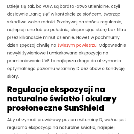
i
Dzieje się tak, bo PUFA są bardzo łatwo utlenialne, czyli
n
t
dosłownie „ranią się” w kontakcie ze słońcem, tworząc
e
szkodliwe wolne rodniki. Przebywaj na słońcu regularnie,
r
najlepiej rano lub po południu, eksponując skórę bez filtra
n
przez kilkanaście minut dziennie. Nawet w pochmurny
e
t
dzień spędzaj chwilę na
świeżym powietrzu
. Odpowiednie
o
nawyki żywieniowe i umiarkowana ekspozycja na
w
promieniowanie UVB to najlepsza droga do utrzymania
e
optymalnego poziomu witaminy D bez obaw o kondycję
j.
skóry.
Regulacja ekspozycji na
S
naturalne światło i okulary
t
a
prosłoneczne SunShield
t
y
Aby utrzymać prawidłowy poziom witaminy D, ważna jest
st
regularna ekspozycja na naturalne światło, najlepiej
y