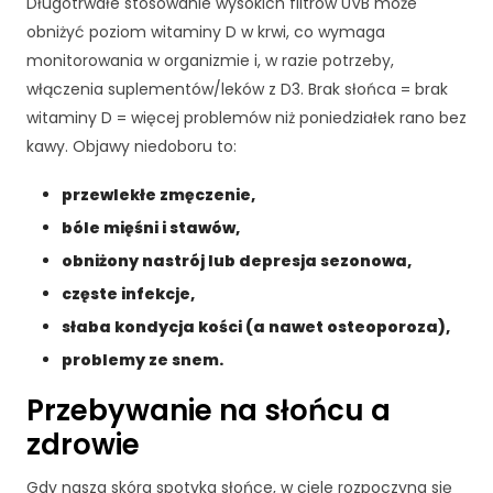
Długotrwałe stosowanie wysokich filtrów UVB może
j
obniżyć poziom witaminy D w krwi, co wymaga
o
monitorowania w organizmie i, w razie potrzeby,
n
a
włączenia suplementów/leków z D3. Brak słońca = brak
l
witaminy D = więcej problemów niż poniedziałek rano bez
n
kawy. Objawy niedoboru to:
e
.
przewlekłe zmęczenie,
S
ą
bóle mięśni i stawów,
o
obniżony nastrój lub depresja sezonowa,
n
częste infekcje,
e
p
słaba kondycja kości (a nawet osteoporoza),
o
problemy ze snem.
tr
z
Przebywanie na słońcu a
e
b
zdrowie
n
e
Gdy nasza skóra spotyka słońce, w ciele rozpoczyna się