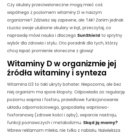
Czy okulary przeciwsłoneczne mogą mieć coś
wspólnego z poziomem witaminy D w naszym
organizmie? Zdziwisz się zapewne, ale TAK! Zanim jednak
rzucisz swoje ulubione okulary w kąt, przeczytaj, co
naprawdę mówi nauka i dlaczego
SunShield
to sprytny
wybór dla zdrowia i stylu. Oto poradnik dla tych, którzy
chcą łapać promienie słoneczne z głową!
Witaminy D w organizmie jej
źródła witaminy i synteza
Witamina D3 to taki ukryty bohater. Niepozorna, ale bez
niej organizm ma spore kłopoty. Odpowiada za: regulację
poziomu wapnia i fosforu, prawidłowe funkcjonowanie
układu odpornościowego, gospodarkę wapniowo-
fosforanową (zdrowe kości i zęby), wsparcie nastroju,
funkcji poznawczych i metabolizmu.
Skąd ją mamy?
Wbrew reklamom mleka, nie tylko z nabiału. Największa