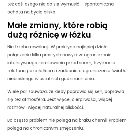
też coś, czego nie da się wymusić – spontaniczna
r
n
ochota na bycie blisko.
e
Małe zmiany, które robią
t
o
dużą różnicę w łóżku
w
a
Nie trzeba rewolucji. W praktyce najlepiej działa
d
połączenie kilku prostych nawyków: ograniczenie
zi
a
intensywnego scrollowania przed snem, trzymanie
ł
telefonu poza łóżkiem i zadbanie o ograniczenie światła
a
niebieskiego w ostatnich godzinach dnia.
ł
a
Wiele par zauważa, że kiedy poprawia się sen, poprawia
j
się też atmosfera. Jest więcej cierpliwości, więcej
a
rozmów i więcej naturalnej bliskości.
k
n
Bo często problem nie polega na braku chemii. Problem
a
jl
polega na chronicznym zmęczeniu.
e