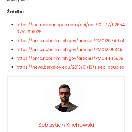
jś
ci
Źródła:
a
n
https://journals.sagepub.com/doi/abs/10.1177/02654
a
ni
07521991925
ą
https://pmc.ncbi.nlm.nih.gov/articles/PMC12674674
.
https://pmc.ncbi.nlm.nih.gov/articles/PMC12106345
J
e
https://pmc.ncbi.nlm.nih.gov/articles/PMC4445839
śl
https://news.berkeley.edu/2013/01/19/sleep-couples
i
o
d
rz
u
ci
s
z
t
Sebastian Kilichowski
e
p