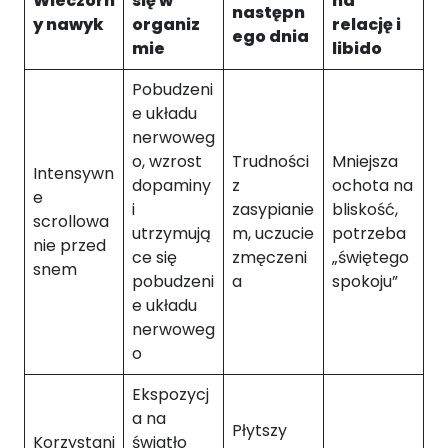
Wieczorn
się w
na
następn
j
y nawyk
organiz
relację i
ego dnia
o
mie
libido
n
a
Pobudzeni
l
e układu
n
nerwoweg
e
o, wzrost
Trudności
Mniejsza
.
Intensywn
S
dopaminy
z
ochota na
e
ą
i
zasypianie
bliskość,
scrollowa
o
utrzymują
m, uczucie
potrzeba
nie przed
n
ce się
zmęczeni
„świętego
e
snem
pobudzeni
a
spokoju”
p
e układu
o
nerwoweg
tr
z
o
e
Ekspozycj
b
n
a na
Płytszy
e
Korzystani
światło