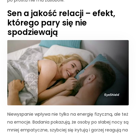
po prostu nie ma zasobów.
Sen a jakość relacji – efekt,
którego pary się nie
spodziewają
K
o
Niewyspanie wpływa nie tylko na energię fizyczną, ale też
n
na emocje. Badania pokazują, że osoby po słabej nocy są
i
e
mniej empatyczne, szybciej się irytują i gorzej reagują na