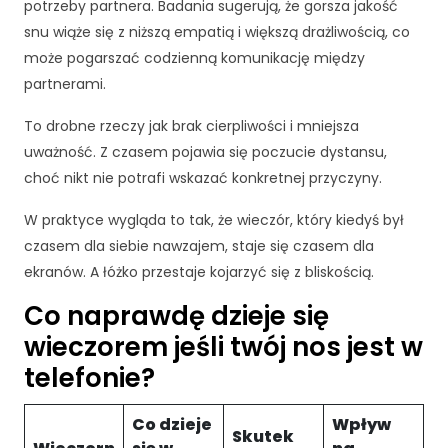
c
potrzeby partnera. Badania sugerują, że gorsza jakość
z
snu wiąże się z niższą empatią i większą drażliwością, co
n
może pogarszać codzienną komunikację między
e
partnerami.
T
e
To drobne rzeczy jak brak cierpliwości i mniejsza
p
li
uważność. Z czasem pojawia się poczucie dystansu,
ki
choć nikt nie potrafi wskazać konkretnej przyczyny.
c
o
W praktyce wygląda to tak, że wieczór, który kiedyś był
o
czasem dla siebie nawzajem, staje się czasem dla
ki
ekranów. A łóżko przestaje kojarzyć się z bliskością.
e
n
Co naprawdę dzieje się
i
e
wieczorem jeśli twój nos jest w
s
telefonie?
ą
o
p
Co dzieje
Wpływ
Skutek
c