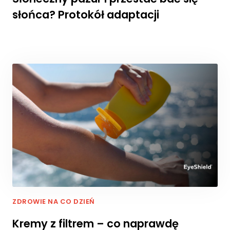
w
oj
słońca? Protokół adaptacji
e
z
ai
nt
e
r
e
s
o
w
a
ni
a
i
z
a
c
ZDROWIE NA CO DZIEŃ
h
o
Kremy z filtrem – co naprawdę
w