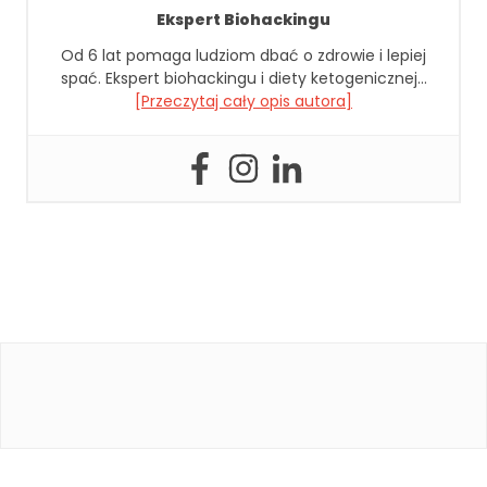
li
Ekspert Biohackingu
ki
Od 6 lat pomaga ludziom dbać o zdrowie i lepiej
c
spać. Ekspert biohackingu i diety ketogenicznej…
o
[Przeczytaj cały opis autora]
o
ki
e
,
ni
e
kt
ó
r
e
f
u
n
k
cj
e
z