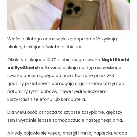
c
z
e
n
i
e
Właśnie dlatego coraz większą popularność zyskują
A
b
okulary blokujące światło niebieskie.
y
n
Okulary blokujące 100% niebieskiego światła
NightShield
a
od EyeShield
całkowicie blokują dostęp niebieskiego
s
światła docierającego do oczu. Noszone przez 2-3
z
godziny przed snem pomagają organizmowi utrzymać
a
st
naturalny rytm dobowy, nawet jeśli wieczorem
r
korzystasz z telefonu lub komputera.
o
n
Dla wielu osób oznacza to szybsze zasypianie, głębszy
a
sen i wyraźnie lepsze samopoczucie następnego dnia.
in
t
A kiedy pojawia się więcej energii i mniej napięcia, wraca
e