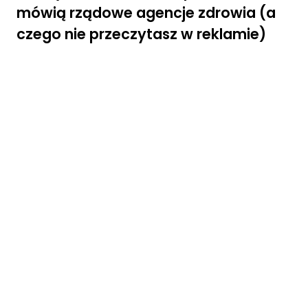
mówią rządowe agencje zdrowia (a
a
ni
czego nie przeczytasz w reklamie)
a
p
o
d
c
z
a
s
o
d
w
ie
d
z
a
ni
a
n
a