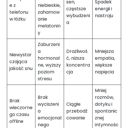
sen,
Spadek
d
e z
niebieskie,
częstsze
energii i
o
telefonu
zahamow
f
wybudzeni
nastroju
w łóżku
anie
u
a
melatonin
n
y
k
c
Zaburzeni
j
o
a
Drażliwoś
Mniejsza
Niewystar
n
hormonal
ć, niższa
empatia,
czająca
o
ne, wyższy
koncentra
większe
jakość snu
w
poziom
cja
napięcia
a
stresu
n
i
Mniej
a
Brak
rozmów,
s
Brak
wyciszeni
Ciągłe
dotyku i
tr
wieczorne
o
a
przebodź
spontanic
go czasu
n
emocjonal
cowanie
znej
offline
y
nego
intymnośc