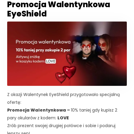
Promocja Walentynkowa
p
i
EyeShield
e
j
p
o
d
c
z
a
s
t
w
o
j
Z okazji Walentynek EyeShield przygotowało specjalną
e
ofertę:
g
o
Promocja Walentynkowa –
10% taniej gdy kupisz 2
p
pary okularów z kodem:
LOVE
rz
Zrób prezent swojej drugiej połówce i sobie i podaruj
e
lepszy sen!