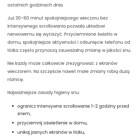
k
ostatnich godzinach dnia.
a
A
Już 30–60 minut spokojniejszego wieczoru bez
b
intensywnego scrollowania pozwala układowi
y
ś
nerwowemu się wyciszyć. Przyciemnione światło w
m
domu, spokojniejsze aktywności i odsunięcie telefonu od
y
łóżka często przynoszą zauważalną zmianę w jakości snu.
m
o
Nie każdy może całkowicie zrezygnować z ekranów
gl
wieczorem. Na szczęście nawet małe zmiany robią dużą
i
p
różnicę.
o
p
Najważniejsze zasady higieny snu:
r
a
ogranicz intensywne scrollowanie 1–2 godziny przed
wi
snem,
ć
przyciemnij oświetlenie w domu,
fu
n
unikaj jasnych ekranów w łóżku,
k