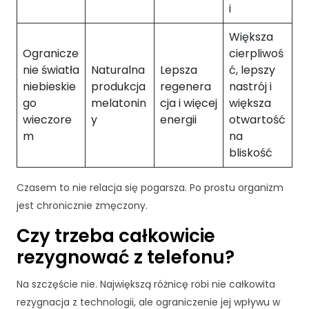
i
i
n
t
Większa
e
Ogranicze
cierpliwoś
r
nie światła
Naturalna
Lepsza
ć, lepszy
n
niebieskie
produkcja
regenera
nastrój i
e
go
melatonin
cja i więcej
większa
t
o
wieczore
y
energii
otwartość
w
m
na
e
bliskość
j.
Czasem to nie relacja się pogarsza. Po prostu organizm
jest chronicznie zmęczony.
S
t
Czy trzeba całkowicie
a
t
rezygnować z telefonu?
y
st
Na szczęście nie. Największą różnicę robi nie całkowita
y
rezygnacja z technologii, ale ograniczenie jej wpływu w