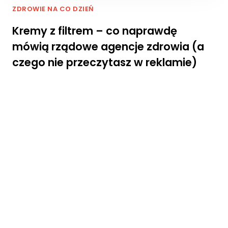
j.
ZDROWIE NA CO DZIEŃ
Kremy z filtrem – co naprawdę
M
mówią rządowe agencje zdrowia (a
a
rk
czego nie przeczytasz w reklamie)
e
ti
n
g
U
d
o
st
ę
p
ni
aj
ą
c
s