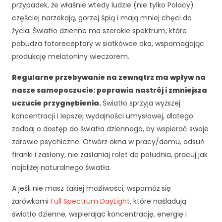
przypadek, że właśnie wtedy ludzie (nie tylko Polacy)
częściej narzekają, gorzej śpią i mają mniej chęci do
życia. Światło dzienne ma szerokie spektrum, które
pobudza fotoreceptory w siatkówce oka, wspomagając
produkcję melatoniny wieczorem.
Regularne przebywanie na zewnątrz ma wpływ na
nasze samopoczucie: poprawia nastrój i zmniejsza
uczucie przygnębienia.
Światło sprzyja wyższej
koncentracji i lepszej wydajności umysłowej, dlatego
zadbaj o dostęp do światła dziennego, by wspierać swoje
zdrowie psychiczne. Otwórz okna w pracy/domu, odsuń
firanki i zasłony, nie zasłaniaj rolet do południa, pracuj jak
najbliżej naturalnego światła.
A jeśli nie masz takiej możliwości, wspomóż się
żarówkami
Full Spectrum DayLight
, które naśladują
światło dzienne, wspierając koncentrację, energię i