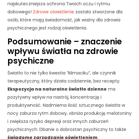
c
najskuteczniejsza ochrona Twoich oczu i rytmu
z
dobowego!
Zdrowe oświetlenie
zostało stworzone dla
e
n
osób, które mają świadomość, jak ważny dla zdrowia
i
psychicznego jest rodzaj oświetlenia.
e
Podsumowanie – znaczenie
A
b
wpływu światła na zdrowie
y
psychiczne
n
a
s
Światło to nie tylko kwestia “klimaciku”, ale czynnik
z
terapeutyczny, który działa codziennie, bez recepty.
a
Ekspozycja na naturalne światło dzienne
ma
st
pozytywny wpływ na nastrój, koncentrację i
r
o
produktywność. Nadmierna ilość sztucznego światła w
n
nocy zaburza rytm dobowy, obniża produkcję melatoniny
a
i zwiększa ryzyko depresji oraz innych zaburzeń
in
psychicznych. Dbanie o dobrostan psychiczny to także
t
świadome zarządzanie oświetleniem
e
.