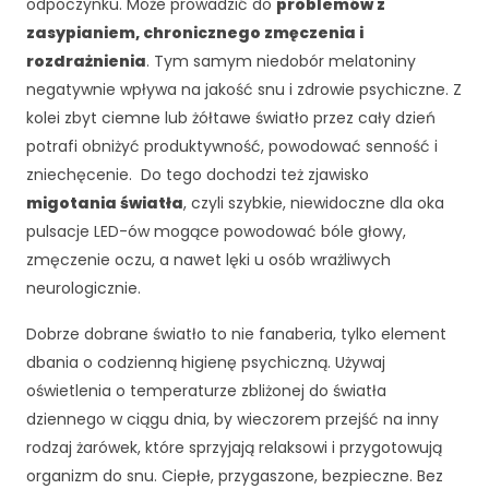
odpoczynku. Może prowadzić do
problemów z
zasypianiem, chronicznego zmęczenia i
rozdrażnienia
. Tym samym niedobór melatoniny
negatywnie wpływa na jakość snu i zdrowie psychiczne. Z
kolei zbyt ciemne lub żółtawe światło przez cały dzień
potrafi obniżyć produktywność, powodować senność i
zniechęcenie. Do tego dochodzi też zjawisko
migotania światła
, czyli szybkie, niewidoczne dla oka
pulsacje LED-ów mogące powodować bóle głowy,
zmęczenie oczu, a nawet lęki u osób wrażliwych
neurologicznie.
Dobrze dobrane światło to nie fanaberia, tylko element
dbania o codzienną higienę psychiczną. Używaj
K
oświetlenia o temperaturze zbliżonej do światła
o
dziennego w ciągu dnia, by wieczorem przejść na inny
n
i
rodzaj żarówek, które sprzyjają relaksowi i przygotowują
e
organizm do snu. Ciepłe, przygaszone, bezpieczne. Bez