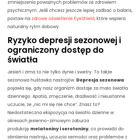
zmniejszenia poważnych problemów ze zdrowiem
d
o
psychicznym. Jeśli chcesz jeszcze lepiej zadbać o balans,
f
postaw na
zdrowe oświetlenie EyeShield
, które wspiera
u
naturalny rytm dobowy.
n
k
Ryzyko depresji sezonowej i
c
ograniczony dostęp do
j
o
światła
n
o
Jesień i zima to nie tylko dynie i swetry. To także
w
sezonowa huśtawka nastrojów.
Depresja sezonowa
a
pojawia się, gdy nasz organizm dostaje za mało światła
n
i
dziennego. Apatia, zmęczenie, drażliwość i nieustanne
a
uczucie, że „nic mi się nie chce”. Znasz to?
s
Niedostateczna ekspozycja na światło dzienne w
tr
okresach jesienno-zimowym zaburza
o
n
produkcję
melatoniny i serotoniny
, co prowadzi do
y
obniżenia nastroju, uczucia senności oraz problemów z