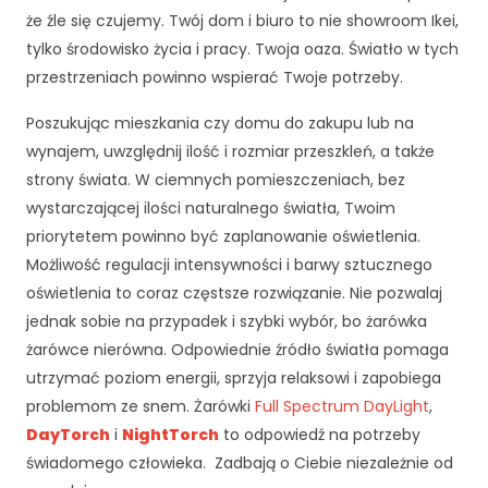
cj
że źle się czujemy. Twój dom i biuro to nie showroom Ikei,
o
tylko środowisko życia i pracy. Twoja oaza. Światło w tych
n
przestrzeniach powinno wspierać Twoje potrzeby.
al
n
Poszukując mieszkania czy domu do zakupu lub na
o
wynajem, uwzględnij ilość i rozmiar przeszkleń, a także
ś
ć
strony świata. W ciemnych pomieszczeniach, bez
i
wystarczającej ilości naturalnego światła, Twoim
st
priorytetem powinno być zaplanowanie oświetlenia.
ru
Możliwość regulacji intensywności i barwy sztucznego
kt
ur
oświetlenia to coraz częstsze rozwiązanie. Nie pozwalaj
ę
jednak sobie na przypadek i szybki wybór, bo żarówka
st
żarówce nierówna. Odpowiednie źródło światła pomaga
r
utrzymać poziom energii, sprzyja relaksowi i zapobiega
o
problemom ze snem. Żarówki
n
Full Spectrum DayLight
,
y
DayTorch
i
NightTorch
to odpowiedź na potrzeby
in
świadomego człowieka. Zadbają o Ciebie niezależnie od
te