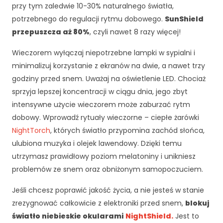
r
przy tym zaledwie 10-30% naturalnego światła,
o
potrzebnego do regulacji rytmu dobowego.
SunShield
n
przepuszcza aż 80%
, czyli nawet 8 razy więcej!
a
je
Wieczorem wyłączaj niepotrzebne lampki w sypialni i
st
u
minimalizuj korzystanie z ekranów na dwie, a nawet trzy
ży
godziny przed snem. Uważaj na oświetlenie LED. Chociaż
w
sprzyja lepszej koncentracji w ciągu dnia, jego zbyt
a
intensywne użycie wieczorem może zaburzać rytm
n
a.
dobowy. Wprowadź rytuały wieczorne – ciepłe żarówki
NightTorch
, których światło przypomina zachód słońca,
ulubiona muzyka i olejek lawendowy. Dzięki temu
D
utrzymasz prawidłowy poziom melatoniny i unikniesz
o
problemów ze snem oraz obniżonym samopoczuciem.
ś
w
Jeśli chcesz poprawić jakość życia, a nie jesteś w stanie
i
a
zrezygnować całkowicie z elektroniki przed snem,
blokuj
d
światło niebieskie okularami
NightShield.
Jest to