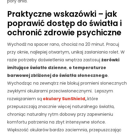
pory dnia.
rn
et
Praktyczne wskazówki – jak
o
poprawić dostęp do światła i
w
ej
ochronić zdrowie psychiczne
,
n
Wychodź na spacer rano, chociaż na 20 minut. Pracuj
a
przy oknie, najlepiej otwartym, unikaj zasłaniania rolet. W
p
o
razie potrzeby doświetlenia wnętrza zastosuj
żarówki
d
imitujące światło dzienne
,
o temperaturze
st
barwowej zbliżonej do światła słonecznego
.
a
Wychodząc na zewnątrz nie blokuj promieni słonecznych
wi
e
zwykłymi okularami przeciwsłonecznymi. Lepszym
te
rozwiązaniem są
okulary SunShield
,
które
g
przepuszczają znacznie więcej naturalnego światła,
o,
chroniąc naturalny rytm dobowy przy zapewnieniu
ja
komfortu patrzenia na zbyt intensywne słońce.
k
st
Większość okularów bardzo zaciemnia, przepuszczając