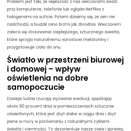
k
Problem jest taki, że większość z nas wieczorami siedzi
a
przy komputerze, telefonie lub ogląda Netflixa z
A
halogenami na suficie. Potem dziwimy się, że sen nie
b
nadchodzi, a budzik rano brzmi jak zbrodnia. Wieczorem
y
ś
zaleca się stosowanie cieplejszego, sztucznego światła,
m
które sprzyja naturalnemu wzrostowi melatoniny i
y
przygotowuje ciało do snu.
m
o
Światło w przestrzeni biurowej
gl
i domowej – wpływ
i
p
oświetlenia na dobre
o
samopoczucie
p
r
Dzisiejsi ludzie rzucają wyzwanie ewolucji, spędzając
a
wi
około 90 procent dnia w pomieszczeniach sztucznie
ć
oświetlonych, które jest zbyt słabe w ciągu dnia i zbyt
fu
jasne w nocy w porównaniu z naturalnymi cyklami
n
światła i ciemności. To dezorientuje nasze ciała i sprawia,
k