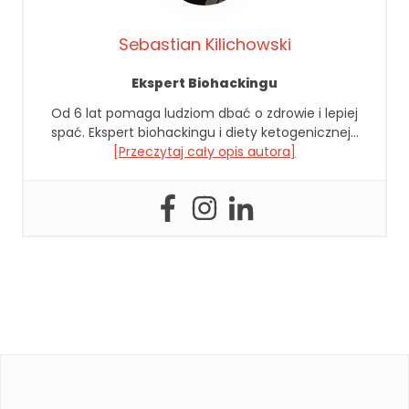
p
i
Sebastian Kilichowski
e
j
Ekspert Biohackingu
p
o
Od 6 lat pomaga ludziom dbać o zdrowie i lepiej
d
spać. Ekspert biohackingu i diety ketogenicznej…
c
[Przeczytaj cały opis autora]
z
a
s
t
w
o
j
e
g
o
p
rz
e