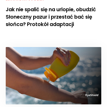
ni
k
Jak nie spalić się na urlopie, obudzić
n
Słoneczny pazur i przestać bać się
ą
z
słońca? Protokół adaptacji
e
st
r
o
n
y
in
t
e
r
n
e
t
o
w
e