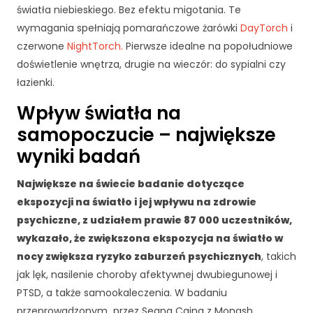
c
światła niebieskiego. Bez efektu migotania. Te
z
wymagania spełniają pomarańczowe żarówki
DayTorch
i
n
e
czerwone
NightTorch.
Pierwsze idealne na popołudniowe
T
doświetlenie wnętrza, drugie na wieczór: do sypialni czy
e
łazienki.
p
li
Wpływ światła na
ki
samopoczucie – największe
c
o
wyniki badań
o
ki
Największe na świecie badanie dotyczące
e
ekspozycji na światło i jej wpływu na zdrowie
n
psychiczne, z udziałem prawie 87 000 uczestników,
i
e
wykazało, że zwiększona ekspozycja na światło w
s
nocy zwiększa ryzyko zaburzeń psychicznych
, takich
ą
jak lęk, nasilenie choroby afektywnej dwubiegunowej i
o
PTSD, a także samookaleczenia. W badaniu
p
c
przeprowadzonym przez Seana Caina z Monash