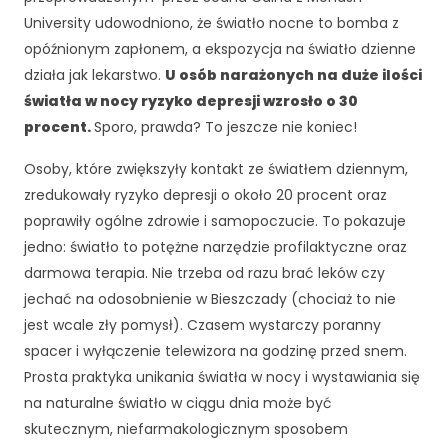
j
University udowodniono, że światło nocne to bomba z
o
opóźnionym zapłonem, a ekspozycja na światło dzienne
n
działa jak lekarstwo.
U osób narażonych na duże ilości
a
l
światła w nocy ryzyko depresji wzrosło o 30
n
procent.
Sporo, prawda? To jeszcze nie koniec!
e
.
Osoby, które zwiększyły kontakt ze światłem dziennym,
S
zredukowały ryzyko depresji o około 20 procent oraz
ą
poprawiły ogólne zdrowie i samopoczucie. To pokazuje
o
jedno: światło to potężne narzędzie profilaktyczne oraz
n
e
darmowa terapia. Nie trzeba od razu brać leków czy
p
jechać na odosobnienie w Bieszczady (chociaż to nie
o
jest wcale zły pomysł). Czasem wystarczy poranny
tr
spacer i wyłączenie telewizora na godzinę przed snem.
z
e
Prosta praktyka unikania światła w nocy i wystawiania się
b
na naturalne światło w ciągu dnia może być
n
skutecznym, niefarmakologicznym sposobem
e