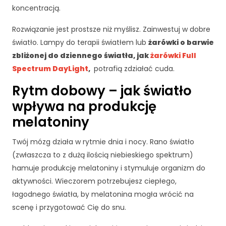
i
koncentracją.
n
t
Rozwiązanie jest prostsze niż myślisz. Zainwestuj w dobre
e
światło. Lampy do terapii światłem lub
żarówki o barwie
r
n
zbliżonej do dziennego światła, jak
żarówki Full
e
Spectrum DayLight
,
potrafią zdziałać cuda.
t
o
Rytm dobowy – jak światło
w
wpływa na produkcję
e
j.
melatoniny
Twój mózg działa w rytmie dnia i nocy. Rano światło
S
(zwłaszcza to z dużą ilością niebieskiego spektrum)
t
hamuje produkcję melatoniny i stymuluje organizm do
a
aktywności. Wieczorem potrzebujesz ciepłego,
t
łagodnego światła, by melatonina mogła wrócić na
y
st
scenę i przygotować Cię do snu.
y