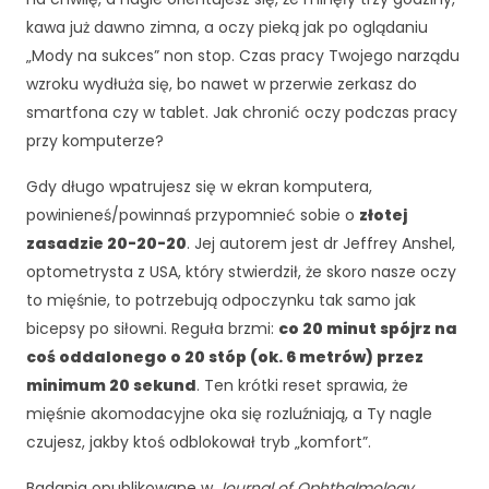
kawa już dawno zimna, a oczy pieką jak po oglądaniu
„Mody na sukces” non stop. Czas pracy Twojego narządu
wzroku wydłuża się, bo nawet w przerwie zerkasz do
smartfona czy w tablet. Jak chronić oczy podczas pracy
przy komputerze?
Gdy długo wpatrujesz się w ekran komputera,
powinieneś/powinnaś przypomnieć sobie o
złotej
zasadzie 20-20-20
. Jej autorem jest dr Jeffrey Anshel,
optometrysta z USA, który stwierdził, że skoro nasze oczy
to mięśnie, to potrzebują odpoczynku tak samo jak
bicepsy po siłowni. Reguła brzmi:
co 20 minut spójrz na
coś oddalonego o 20 stóp (ok. 6 metrów) przez
minimum 20 sekund
. Ten krótki reset sprawia, że
mięśnie akomodacyjne oka się rozluźniają, a Ty nagle
czujesz, jakby ktoś odblokował tryb „komfort”.
Badania opublikowane w
Journal of Ophthalmology