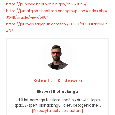
r
https://pubmed.ncbi.nlm.nih.gov/29963645/
n
https://jurnal.globalhealthsciencegroup.com/index.php/I
e
JGHR/article/view/5964
t
https://journals.sagepub.com/doi/10.1177/20503121221142
o
402
w
a
d
zi
a
ł
a
ł
a
j
Sebastian Kilichowski
a
k
Ekspert Biohackingu
n
Od 6 lat pomaga ludziom dbać o zdrowie i lepiej
a
spać. Ekspert biohackingu i diety ketogenicznej…
jl
[Przeczytaj cały opis autora]
e