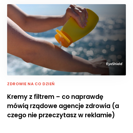
ni
k
n
ą
z
e
st
r
o
n
y
in
t
e
ZDROWIE NA CO DZIEŃ
r
Kremy z filtrem – co naprawdę
n
e
mówią rządowe agencje zdrowia (a
t
czego nie przeczytasz w reklamie)
o
w
e