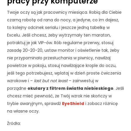
pracy przy komputerze
c
z
e
Twoje oczy są jak pracownicy miesiąca. Robią dla Ciebie
n
czarną robotę od rana do nocy, a jedyne, co im dajesz,
i
to kolejny odcinek serialu i jeszcze jedną tabelkę w
e
Excelu. Jeśli chcesz, żeby wytrzymały ten maraton,
A
potraktuj je jak VIP-ów. Rób regularne przerwy, stosuj
b
y
zasadę 20-20-20, ustaw monitor i oświetlenie tak, żeby
n
nie przypominało przesłuchania w piwnicy, nawilżaj
a
powietrze w pokoju, stosuj nawilżające krople do oczu,
s
jeśli tego potrzebujesz, wplataj w dzień proste ćwiczenia
z
a
wzrokowe i –
last but not least
– zainwestuj w
st
porządne
okulary z filtrem światła niebieskiego
. Jeśli
r
chcesz mieć pewność, że Twój wzrok nie skończy w
o
trybie awaryjnym, sprawdź
EyeShield
i zobacz różnicę
n
a
na własne oczy.
in
t
Źródła:
e