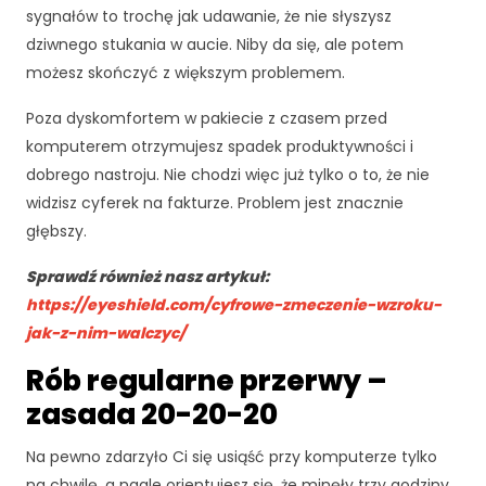
sygnałów to trochę jak udawanie, że nie słyszysz
dziwnego stukania w aucie. Niby da się, ale potem
możesz skończyć z większym problemem.
Poza dyskomfortem w pakiecie z czasem przed
komputerem otrzymujesz spadek produktywności i
dobrego nastroju. Nie chodzi więc już tylko o to, że nie
widzisz cyferek na fakturze. Problem jest znacznie
głębszy.
Sprawdź również nasz artykuł:
https://eyeshield.com/cyfrowe-zmeczenie-wzroku-
jak-z-nim-walczyc/
Rób regularne przerwy –
zasada 20-20-20
Na pewno zdarzyło Ci się usiąść przy komputerze tylko
na chwilę, a nagle orientujesz się, że minęły trzy godziny,