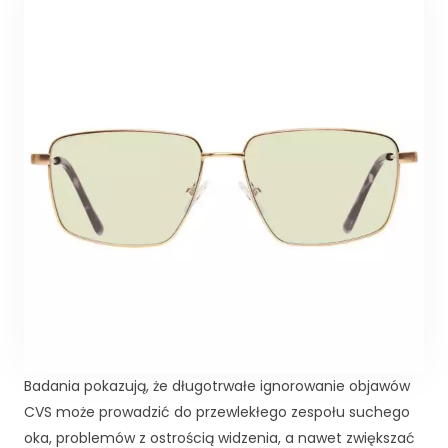
k
a
A
b
y
ś
m
y
m
o
gl
i
p
o
p
r
a
wi
ć
Badania pokazują, że długotrwałe ignorowanie objawów
fu
CVS może prowadzić do przewlekłego zespołu suchego
n
oka, problemów z ostrością widzenia, a nawet zwiększać
k