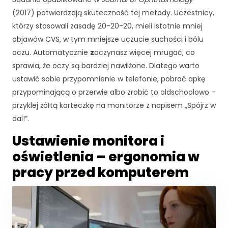
(2017) potwierdzają skuteczność tej metody. Uczestnicy,
którzy stosowali zasadę 20-20-20, mieli istotnie mniej
objawów CVS, w tym mniejsze uczucie suchości i bólu
oczu. Automatycznie
z
aczynasz więcej mrugać, co
sprawia, że oczy są bardziej nawilżone. Dlatego warto
ustawić sobie przypomnienie w telefonie, pobrać apkę
przypominającą o przerwie albo zrobić to oldschoolowo –
przyklej żółtą karteczkę na monitorze z napisem „Spójrz w
dal!”.
Ustawienie monitora i
oświetlenia – ergonomia w
pracy przed komputerem
K
o
n
i
e