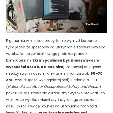
c
z
n
e
T
e
p
li
Ergonomia w miejscu pracy to nie wymysł korporacji,
ki
tylko jeden ze sposobów na utrzymanie zdrowia swojego
c
o
wzroku. Na co zwrócić uwagę podczas pracy z
o
komputerem?
Ekran powinien być mniej więcej na
ki
wysokości oczu lub nieco niżej
. Zachowaj odległość
e
między swoimi oczami a ekranem monitora ok.
50–70
n
i
cm
(czyli długość wyciągniętej ręki). Badania NIOSH
e
(
National Institute for Occupational Safety and Health
)
s
pokazują, że ustawienie ekranu zbyt wysoko prowadzi do
ą
większego wysiłku mięśni szyi i szybszego zmęczenia
o
oczu. Zwróć uwagę również na ustawienia monitora:
p
c
jasność i kontrast:
monitor nie powinien być