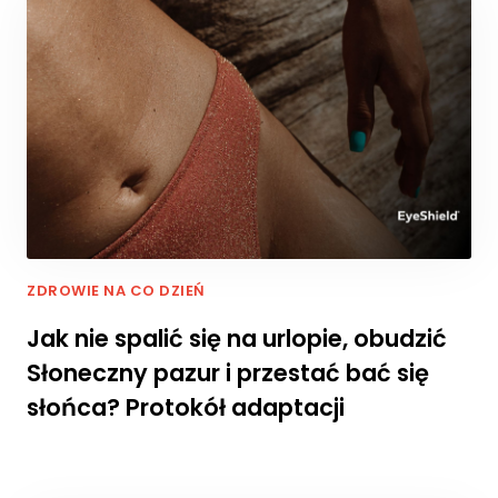
li
ki
c
o
o
ki
e
,
ni
e
kt
ó
ZDROWIE NA CO DZIEŃ
r
e
Jak nie spalić się na urlopie, obudzić
f
u
Słoneczny pazur i przestać bać się
n
słońca? Protokół adaptacji
k
cj
e
z