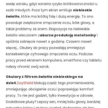
cj
wadę wzroku, gdyż wzrasta ryzyko krótkowzroczności u
o
osób młodych. Poza tym ekran emituje
niebieskie
n
światło
, które ma krótką falę i dużą energię. To ono
al
powoduje zwiększone zmęczenie oczu, bóle głowy, a
n
także problemy ze snem. Ekspozycja na niebieskie
o
ś
światło wieczorem z
aburza produkcję melatoniny
i
ć
opóźnia zaśnięcie nawet o godzinę. Czasem nawet
i
więcej… Okulary do pracy pozwalają zmniejszyć
st
konsekwencje cyfrowego zmęczenia oczu. Podczas
ru
kt
pracy przed ekranem komputera, smartfona czy tabletu
ur
należy chronić swój wzrok.
ę
st
Okulary z filtrem światła niebieskiego na
r
dzień
DayShield
blokują część tego promieniowania,
o
zmniejszając obciążenie oczu i poprawiając komfort
n
y
pracy. To nie jest gadżet, tylko inwestycja w zdrowie.
in
Dodatkowe plusy? Lepszy sen, mniej bólu głowy, bardziej
te