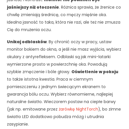
j
jaśniejszy niż otoczenie
. Różnica sprawia, że źrenice co
o
chwilę zmieniają średnicę, co męczy mięśnie oka.
n
Idealna jasność to taka, która nie razi, ale też nie zmusza
a
l
Cię do mrużenia oczu.
n
e
Unikaj odblasków
. By chronić oczy w pracy, ustaw
.
monitor bokiem do okna, a jeśli nie masz wyjścia, wybierz
S
okulary z antyrefleksem. Odblaski są jak mini-latarki
ą
wymierzone prosto w powierzchnię oka. Powodują
o
n
szybkie zmęczenie i bóle głowy.
Oświetlenie w pokoju
e
to także istotna kwestia. Praca w ciemnym
p
pomieszczeniu z jednym świecącym ekranem to
o
gwarancja bólu oczu. Wybierz równomierne, najlepiej
tr
z
naturalne światło. Wieczorem postaw na ciepłe barwy
e
(jak np. emitowane przez
żarówkę NightTorch
), bo zimne
b
światło LED dodatkowo pobudza mózg i utrudnia
n
zasypianie.
e