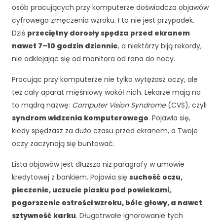
osób pracujących przy komputerze doświadcza objawów
cyfrowego zmęczenia wzroku. I to nie jest przypadek.
Dziś
przeciętny dorosły spędza przed ekranem
nawet 7–10 godzin dziennie
, a niektórzy biją rekordy,
nie odklejając się od monitora od rana do nocy.
Pracując przy komputerze nie tylko wytężasz oczy, ale
też cały aparat mięśniowy wokół nich. Lekarze mają na
to mądrą nazwę:
Computer Vision Syndrome
(CVS), czyli
syndrom widzenia komputerowego
. Pojawia się,
kiedy spędzasz za dużo czasu przed ekranem, a Twoje
oczy zaczynają się buntować.
Lista objawów jest dłuższa niż paragrafy w umowie
kredytowej z bankiem. Pojawia się
suchość oczu,
pieczenie, uczucie piasku pod powiekami,
pogorszenie ostrości wzroku, bóle głowy, a nawet
sztywność karku
. Długotrwałe ignorowanie tych