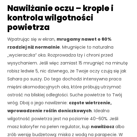
d
Nawilżanie oczu – krople i
o
kontrola wilgotności
f
u
powietrza
n
k
Wpatrując się w ekran,
mrugamy nawet o 60%
c
rzadziej niż normalnie
. Mrugnięcie to naturalna
j
o
„wycieraczka” oka. Rozprowadza łzy i chroni przed
n
wysychaniem. Jeśli więc zamiast 15 mrugnięć na minutę
o
robisz ledwie 5, nic dziwnego, że Twoje oczy czują się jak
w
Sahara po suszy. Do tego dochodzi intensywna praca
a
n
mięśni akomodacyjnych oka, które próbują utrzymać
i
ostrość na bliskiej odległości. Suche powietrze to Twój
a
wróg. Dbaj o jego nawilżenie:
częste wietrzenie,
s
wprowadzenie roślin doniczkowych
. Idealna
tr
o
wilgotność powietrza jest na poziomie 40–60%. Jeśli
n
masz kaloryfer na pełen regulator, kup
nawilżacz
albo
y
zrób wersję budżetową: miska z wodą na parapecie. W