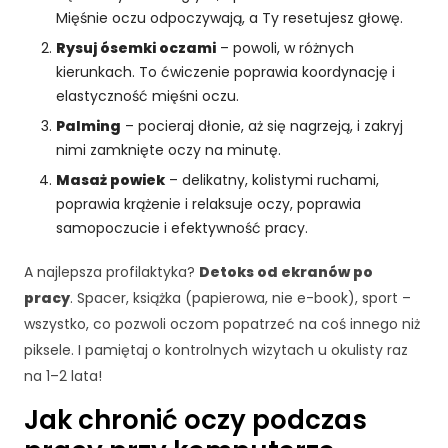
r
Mięśnie oczu odpoczywają, a Ty resetujesz głowę.
o
n
Rysuj ósemki oczami
– powoli, w różnych
a
kierunkach. To ćwiczenie poprawia koordynację i
je
elastyczność mięśni oczu.
st
Palming
– pocieraj dłonie, aż się nagrzeją, i zakryj
u
ży
nimi zamknięte oczy na minutę.
w
Masaż powiek
– delikatny, kolistymi ruchami,
a
poprawia krążenie i relaksuje oczy, poprawia
n
samopoczucie i efektywność pracy.
a.
A najlepsza profilaktyka?
Detoks od ekranów po
pracy
. Spacer, książka (papierowa, nie e-book), sport –
D
o
wszystko, co pozwoli oczom popatrzeć na coś innego niż
ś
piksele. I pamiętaj o kontrolnych wizytach u okulisty raz
w
na 1–2 lata!
i
a
Jak chronić oczy podczas
d