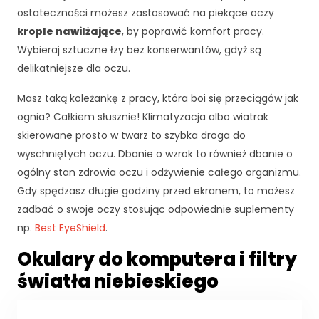
i
ostateczności możesz zastosować na piekące oczy
n
t
krople nawilżające
, by poprawić komfort pracy.
e
Wybieraj sztuczne łzy bez konserwantów, gdyż są
r
delikatniejsze dla oczu.
n
e
Masz taką koleżankę z pracy, która boi się przeciągów jak
t
ognia? Całkiem słusznie! Klimatyzacja albo wiatrak
o
skierowane prosto w twarz to szybka droga do
w
e
wyschniętych oczu. Dbanie o wzrok to również dbanie o
j.
ogólny stan zdrowia oczu i odżywienie całego organizmu.
Gdy spędzasz długie godziny przed ekranem, to możesz
zadbać o swoje oczy stosując odpowiednie suplementy
S
np.
Best EyeShield
.
t
a
Okulary do komputera i filtry
t
y
światła niebieskiego
st
y