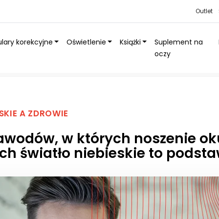
Outlet
lary korekcyjne
Oświetlenie
Książki
Suplement na
oczy
szenie okularów blokujących światło niebieskie to podstawa
SKIE A ZDROWIE
awodów, w których noszenie o
ch światło niebieskie to podst