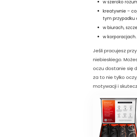
w szeroko rozu
kreatywnie – cop
tym przypadku d
w biurach, szcz
w korporacjach.
Jeśli pracujesz prz
niebieskiego. Możes
oczu dostanie się do
za to nie tylko ocz
motywacji i skutecz