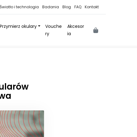
Światło i technologia
Badania
Blog
FAQ
Kontakt
Przymierz okulary
Vouche
Akcesor
Cart
ry
ia
kularów
awa