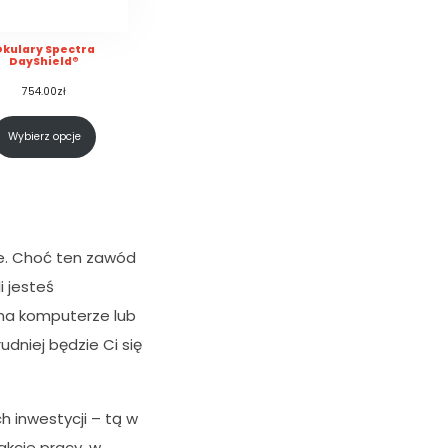
kulary Spectra
DayShield®
754.00
zł
Wybierz opcje
ie. Choć ten zawód
i jesteś
 na komputerze lub
dniej będzie Ci się
h inwestycji – tą w
akcie pracy, w