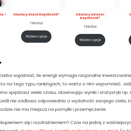
ia –
Okulary Stark DayShield®
Okulary Aviator
O
DayShield®
734.00
zł
734.00
zł
Wybierz opcje
Wybierz opcje
r
rzeba wyjaśniać, ile energii wymaga racjonalne inwestowan
sto na tego typu rankingach, to warto o nim wspomnieć. Jeśl
no spędzasz wiele czasu, obserwując wyniki i statystyki np.
Jeśli nie zadbasz odpowiednio o wydolność swojego ciała, tru
wodzie nie ma miejsca na pomyłki i przemęczenie.
kupieniem się i rozdrażnieniem? Czas na jedną z ważniejszyc
nij nosić
okulary z filtrem światła niebieskiego na dzień
(w tr