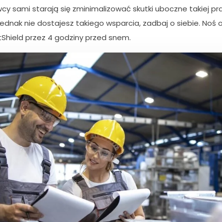
cy sami starają się zminimalizować skutki uboczne takiej pr
jednak nie dostajesz takiego wsparcia, zadbaj o siebie. Noś 
htShield przez 4 godziny przed snem.