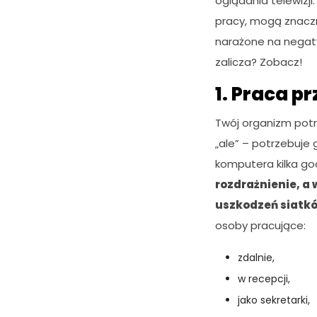
oglądania telewizji
pracy, mogą znaczn
narażone na negaty
zalicza? Zobacz!
1. Praca p
Twój organizm potr
„ale” – potrzebuje 
komputera kilka god
rozdrażnienie, a 
uszkodzeń siatków
osoby pracujące:
zdalnie,
w recepcji,
jako sekretarki,