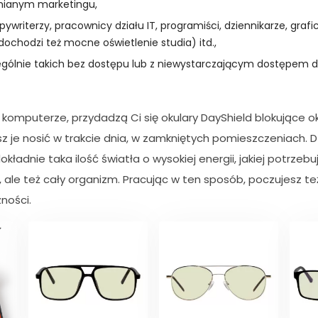
mianym marketingu,
ywriterzy, pracownicy działu IT, programiści, dziennikarze, grafi
ochodzi też mocne oświetlenie studia) itd.,
ególnie takich bez dostępu lub z niewystarczającym dostępem d
y komputerze, przydadzą Ci się okulary DayShield blokujące o
z je nosić w trakcie dnia, w zamkniętych pomieszczeniach. D
kładnie taka ilość światła o wysokiej energii, jakiej potrzebu
y, ale też cały organizm. Pracując w ten sposób, poczujesz t
ności.