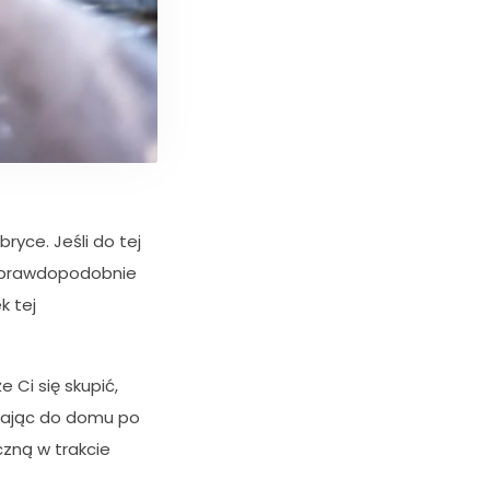
ryce. Jeśli do tej
… prawdopodobnie
k tej
Ci się skupić,
acając do domu po
czną w trakcie