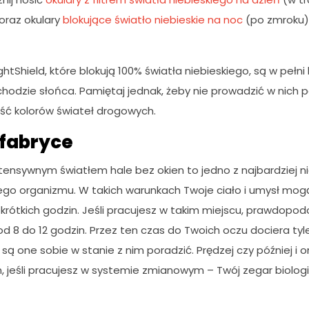
oraz okulary
blokujące światło niebieskie na noc
(po zmroku),
ightShield, które blokują 100% światła niebieskiego, są w pełni 
chodzie słońca. Pamiętaj jednak, żeby nie prowadzić w nic
ść kolorów świateł drogowych.
 fabryce
ntensywnym światłem hale bez okien to jedno z najbardziej n
ego organizmu. W takich warunkach Twoje ciało i umysł mogą
a krótkich godzin. Jeśli pracujesz w takim miejscu, prawdopo
 8 do 12 godzin. Przez ten czas do Twoich oczu dociera tyl
 są one sobie w stanie z nim poradzić. Prędzej czy później i on
, jeśli pracujesz w systemie zmianowym – Twój zegar biolo