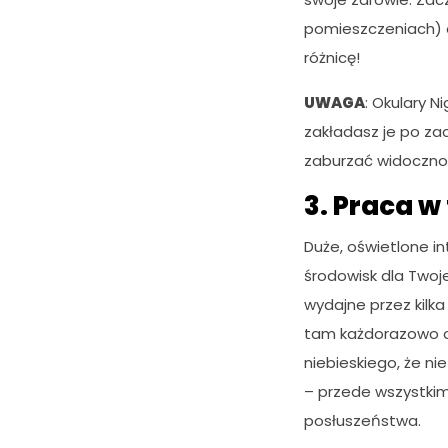
pomieszczeniach) 
różnicę!
UWAGA
: Okulary N
zakładasz je po za
zaburzać widoczno
3. Praca w
Duże, oświetlone i
środowisk dla Twoj
wydajne przez kilk
tam każdorazowo od
niebieskiego, że nie
– przede wszystkim
posłuszeństwa.