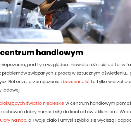
w centrum handlowym
niepozorna, pod tym względem niewiele różni się od tej w fab
z problemów związanych z pracą w sztucznym oświetleniu
ysz. Ból oczu, przemęczenie i
bezsenność
to tylko wierzchołe
y lodowej.
blokujących światło niebieskie
w centrum handlowym pomoże 
 zachować dobry humor i siłę do kontaktów z klientami. Wr
ulary na noc
, a Twoje ciało i umysł szybko się wyciszą i odpo