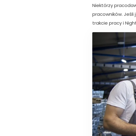
Niektórzy pracodaw
pracowników. Jeśli 
trakcie pracy i Nig
K
o
n
i
e