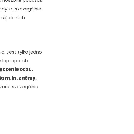
ry, noszone podczas
ody są szczególnie
się do nich
. Jest tylko jedno
n laptopa lub
ęczenie oczu,
ia m.in. zaćmy,
żone szczególnie