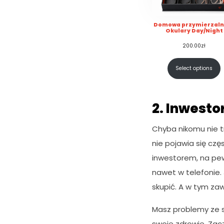
Domowa przymierzaln
Okulary Day/Night
200.00
zł
Select options
2. Inwesto
Chyba nikomu nie t
nie pojawia się czę
inwestorem, na pew
nawet w telefonie. 
skupić. A w tym za
Masz problemy ze s
swoje zdrowie. Zacz