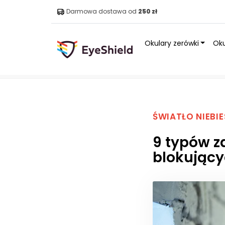
Darmowa dostawa od
250 zł
Okulary zerówki
Oku
Strona główna
»
Blog
»
9 typów zawodów, w których no
ŚWIATŁO NIEBIE
9 typów z
blokujący