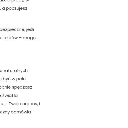
 a poczujesz
bezpieczne, jeśli
h pojazdów – mogą
ienaturalnych
 być w pełni
dobnie spędzasz
e światła
e, i Twoje organy, i
giczny odmówią