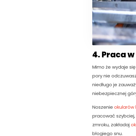
c
z
n
e
T
e
p
li
ki
4. Praca 
c
o
Mimo że wydaje się 
o
pory nie odczuwas
ki
e
niedługo je zauważ
n
niebezpiecznej gór
i
e
Noszenie
okularów 
s
ą
pracować szybciej,
o
zmroku, zakładaj
ok
p
błogiego snu.
c