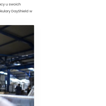
acy u swoich
okulary DayShield w