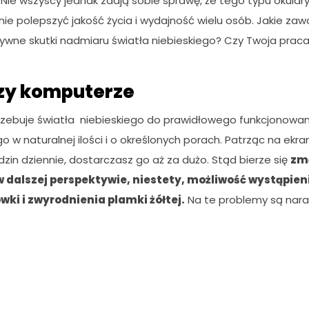
. Nie wszyscy jednak zdają sobie sprawę, że tego typu okula
ie polepszyć jakość życia i wydajność wielu osób. Jakie zaw
wne skutki nadmiaru światła niebieskiego? Czy Twoja praca 
rzy komputerze
zebuje światła niebieskiego do prawidłowego funkcjonowania
go w naturalnej ilości i o określonych porach. Patrząc na ekra
zin dziennie, dostarczasz go aż za dużo. Stąd bierze się
zm
w dalszej perspektywie, niestety, możliwość wystąpien
ki i zwyrodnienia plamki żółtej.
Na te problemy są nara