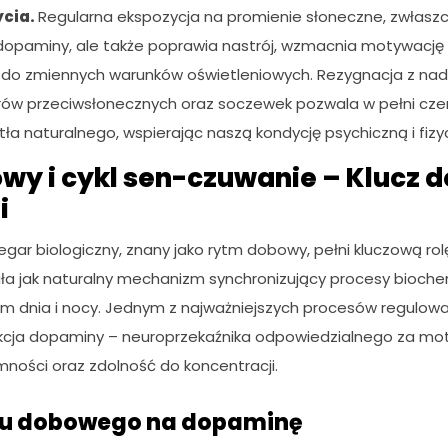
ycia.
Regularna ekspozycja na promienie słoneczne, zwłaszcz
dopaminy, ale także poprawia nastrój, wzmacnia motywację 
 do zmiennych warunków oświetleniowych. Rezygnacja z na
arów przeciwsłonecznych oraz soczewek pozwala w pełni cze
ła naturalnego, wspierając naszą kondycję psychiczną i fizy
y i cykl sen-czuwanie – Klucz do
i
ar biologiczny, znany jako rytm dobowy, pełni kluczową rolę 
iała jak naturalny mechanizm synchronizujący procesy bioch
m dnia i nocy. Jednym z najważniejszych procesów regulow
cja dopaminy – neuroprzekaźnika odpowiedzialnego za moty
ności oraz zdolność do koncentracji.
u dobowego na dopaminę