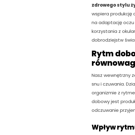
zdrowego stylu ż
wspiera produkcję 
na adaptację oczu
korzystania z okul
dobrodziejstw świat
Rytm dobow
równowag
Nasz wewnętrzny zeg
snu i czuwania. Dz
organizmie z rytme
dobowy jest produk
K
o
odczuwanie przyjem
n
i
Wpływ rytm
e