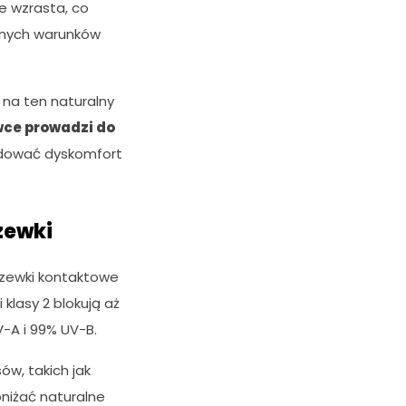
e wzrasta, co
nnych warunków
na ten naturalny
ce prowadzi do
dować dyskomfort
zewki
oczewki kontaktowe
klasy 2 blokują aż
V-A i 99% UV-B.
, takich jak
niżać naturalne