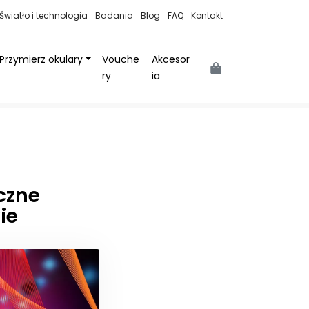
Światło i technologia
Badania
Blog
FAQ
Kontakt
Przymierz okulary
Vouche
Akcesor
Cart
ry
ia
czne
ie