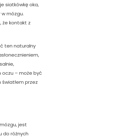
e siatkówkę oka,
y w mózgu.
 że kontakt z
ć ten naturalny
asłonecznieniem,
alnie,
m oczu – może być
 światłem przez
 mózgu, jest
u do różnych