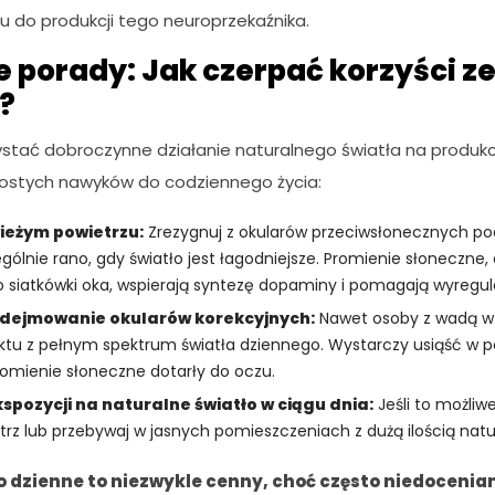
u do produkcji tego neuroprzekaźnika.
 porady: Jak czerpać korzyści ze
?
ystać dobroczynne działanie naturalnego światła na produk
rostych nawyków do codziennego życia:
ieżym powietrzu:
Zrezygnuj z okularów przeciwsłonecznych po
gólnie rano, gdy światło jest łagodniejsze. Promienie słoneczne,
o siatkówki oka, wspierają syntezę dopaminy i pomagają wyreg
zdejmowanie okularów korekcyjnych:
Nawet osoby z wadą w
aktu z pełnym spektrum światła dziennego. Wystarczy usiąść w pa
romienie słoneczne dotarły do oczu.
spozycji na naturalne światło w ciągu dnia:
Jeśli to możliwe
rz lub przebywaj w jasnych pomieszczeniach z dużą ilością natu
o dzienne to niezwykle cenny, choć często niedocenia