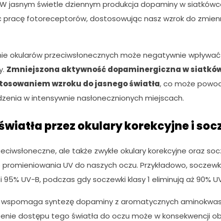
 W jasnym świetle dziennym produkcja dopaminy w siatkówc
pracę fotoreceptorów, dostosowując nasz wzrok do zmie
nie okularów przeciwsłonecznych może negatywnie wpływać 
y.
Zmniejszona aktywność dopaminergiczna w siatków
stosowaniem wzroku do jasnego światła
, co może powo
dzenia w intensywnie nasłonecznionych miejscach.
światła przez okulary korekcyjne i soc
rzeciwsłoneczne, ale także zwykłe okulary korekcyjne oraz s
 promieniowania UV do naszych oczu. Przykładowo, soczewki 
i 95% UV-B, podczas gdy soczewki klasy 1 eliminują aż 90% U
 wspomaga syntezę dopaminy z aromatycznych aminokwasów
zenie dostępu tego światła do oczu może w konsekwencji ob