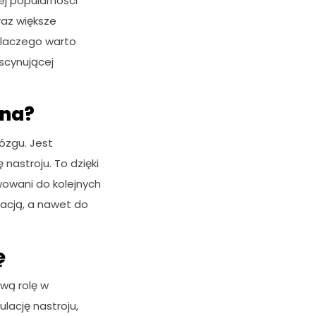
ej popularności
az większe
 Dlaczego warto
ascynującej
żna?
ózgu. Jest
nastroju. To dzięki
wowani do kolejnych
acją, a nawet do
ę
wą rolę w
lację nastroju,