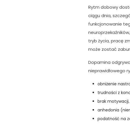
c
z
Rytm dobowy dostos
n
ciągu dnia, szczeg
e
funkcjonowanie te
T
e
neuroprzekaźników,
p
tryb życia, pracę 
li
może zostać zabur
ki
c
o
Dopamina odgrywa is
o
nieprawidłowego r
ki
e
obniżenie nastro
n
i
trudności z kon
e
brak motywacji,
s
anhedonia (nie
ą
o
podatność na za
p
c