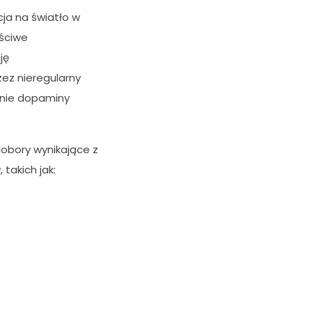
cja na światło w
aściwe
ję
ez nieregularny
anie dopaminy
dobory wynikające z
akich jak: