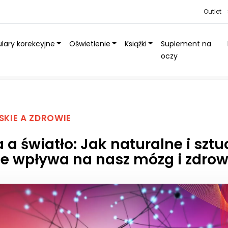
Outlet
lary korekcyjne
Oświetlenie
Książki
Suplement na
oczy
lne i sztuczne oświetlenie wpływa na nasz mózg i zdrowie
SKIE A ZDROWIE
a światło: Jak naturalne i sztu
ie wpływa na nasz mózg i zdrow