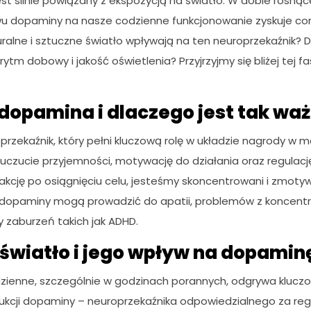
jest silnie powiązany z ekspozycją na światło. W dobie rosnąc
u dopaminy na nasze codzienne funkcjonowanie zyskuje cor
uralne i sztuczne światło wpływają na ten neuroprzekaźnik?
tm dobowy i jakość oświetlenia? Przyjrzyjmy się bliżej tej f
dopamina i dlaczego jest tak wa
rzekaźnik, który pełni kluczową rolę w układzie nagrody w m
czucie przyjemności, motywację do działania oraz regulację 
fakcję po osiągnięciu celu, jesteśmy skoncentrowani i zmoty
 dopaminy mogą prowadzić do apatii, problemów z koncentr
y zaburzeń takich jak ADHD.
światło i jego wpływ na dopamin
dzienne, szczególnie w godzinach porannych, odgrywa kluczo
kcji dopaminy – neuroprzekaźnika odpowiedzialnego za regu