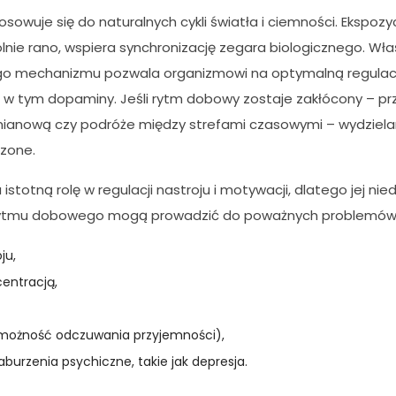
owuje się do naturalnych cykli światła i ciemności. Ekspozy
ólnie rano, wspiera synchronizację zegara biologicznego. Wł
go mechanizmu pozwala organizmowi na optymalną regulac
 w tym dopaminy. Jeśli rytm dobowy zostaje zakłócony – prz
zmianową czy podróże między strefami czasowymi – wydziel
zone.
totną rolę w regulacji nastroju i motywacji, dlatego jej nie
ytmu dobowego mogą prowadzić do poważnych problemów, t
ju,
centracją,
możność odczuwania przyjemności),
burzenia psychiczne, takie jak depresja.