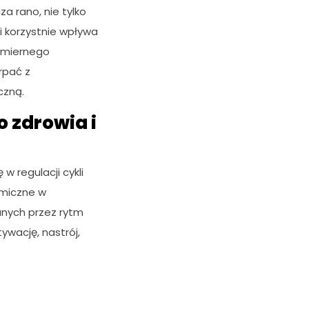
a rano, nie tylko
i korzystnie wpływa
dmiernego
rpać z
czną.
 zdrowia i
w regulacji cykli
emiczne w
anych przez rytm
wację, nastrój,