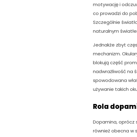
motywację i odczuw
co prowadzi do po
Szczególnie światł
naturalnym światłem
Jednakże zbyt częs
mechanizm. Okular
blokują część prom
nadwrażliwość na ś
spowodowana właśn
używanie takich ok
Rola dopami
Dopamina, oprócz s
również obecna w s