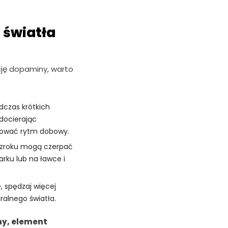
 światła
cję dopaminy, warto
dczas krótkich
 docierając
ulować rytm dobowy.
zroku mogą czerpać
rku lub na ławce i
, spędzaj więcej
ralnego światła.
ny, element