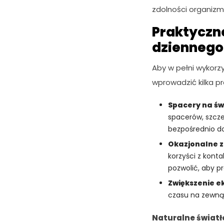
zdolności organizm
Praktyczne
dziennego
Aby w pełni wykorz
wprowadzić kilka p
Spacery na św
spacerów, szcze
bezpośrednio d
Okazjonalne 
korzyści z kont
pozwolić, aby p
Zwiększenie ek
czasu na zewnąt
Naturalne światł