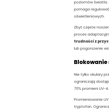
poziomów światła.
pomaga regulować 
oświetleniowych.
Zbyt częste nosze
proces adaptacyjn
trudności z przy
lub pogorszenie wi
Blokowanie 
Nie tylko okulary p
ograniczają dostęp
70% promieni UV-A 
Promieniowanie UV
tryptofan. Ogranic