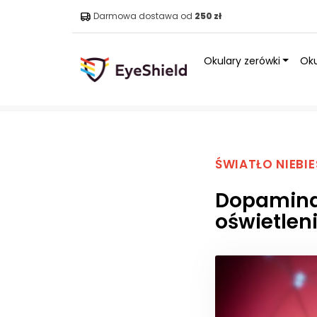
Darmowa dostawa od
250 zł
Okulary zerówki
Oku
Strona główna
»
Blog
»
Dopamina a światło: Jak natura
ŚWIATŁO NIEBIE
Dopamina 
oświetlen