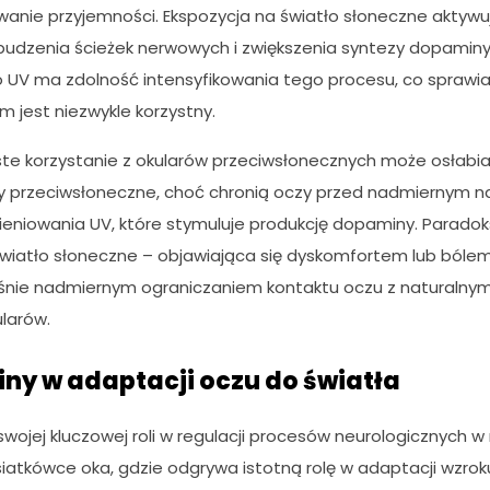
anie przyjemności. Ekspozycja na światło słoneczne aktywuj
budzenia ścieżek nerwowych i zwiększenia syntezy dopamin
o UV ma zdolność intensyfikowania tego procesu, co sprawia,
 jest niezwykle korzystny.
te korzystanie z okularów przeciwsłonecznych może osłabia
y przeciwsłoneczne, choć chronią oczy przed nadmiernym n
ieniowania UV, które stymuluje produkcję dopaminy. Paradoks
wiatło słoneczne – objawiająca się dyskomfortem lub bóle
ie nadmiernym ograniczaniem kontaktu oczu z naturalnym
ularów.
ny w adaptacji oczu do światła
wojej kluczowej roli w regulacji procesów neurologicznych w
iatkówce oka, gdzie odgrywa istotną rolę w adaptacji wzrok