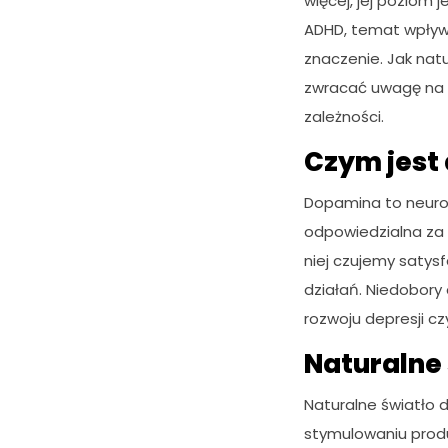
więcej, jej poziom 
ADHD, temat wpływ
znaczenie. Jak nat
zwracać uwagę na ry
zależności.
Czym jest 
Dopamina to neurop
odpowiedzialna za u
niej czujemy satys
działań. Niedobory
rozwoju depresji cz
Naturalne 
Naturalne światło 
stymulowaniu produ