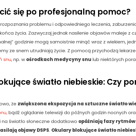
cić się po profesjonalną pomoc?
 rozpoznania problemu i odpowiedniego leczenia, zaburzen
końca życia. Zazwyczaj jednak nasilenie objawów maleje z c
alnej” godzinie mogą samoistnie minąć wraz z wiekiem, jed
lemy ze snem utrudniają życie. Z pomocą przychodzą lekarze 
ń snu
, np. w
ośrodkach medycyny snu
lub niektórych por
okujące światło niebieskie: Czy 
owo, że
zwiększona ekspozycja na sztuczne światło w
onu,
bądź oglądanie telewizji do późnych godzin nocnych ora
ji na światło słoneczne dodatkowo
opóźniają fazy rytmów
asilają objawy DSPS
.
Okulary blokujące światło niebie