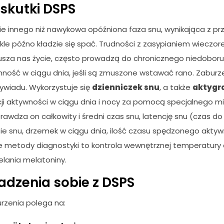
 skutki DSPS
ie innego niż nawykowa opóźniona faza snu, wynikająca z p
ykle późno kładzie się spać. Trudności z zasypianiem wieczo
sza nas życie, często prowadzą do chronicznego niedoboru
nność w ciągu dnia, jeśli są zmuszone wstawać rano. Zaburz
ywiadu. Wykorzystuje się
dzienniczek snu
, a także
aktygra
cji aktywności w ciągu dnia i nocy za pomocą specjalnego mi
rawdza on całkowity i średni czas snu, latencję snu (czas do 
e snu, drzemek w ciągu dnia, ilość czasu spędzonego aktywni
 metody diagnostyki to kontrola wewnętrznej temperatury c
lania melatoniny.
radzenia sobie z DSPS
rzenia polega na: