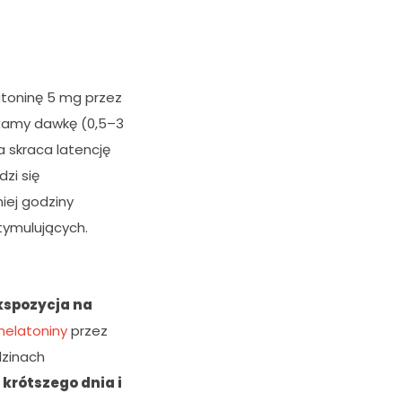
atoninę 5 mg przez
iżamy dawkę (0,5–3
 skraca latencję
zi się
iej godziny
tymulujących.
kspozycja na
elatoniny
przez
dzinach
krótszego dnia i