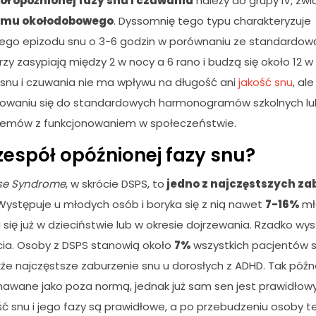
ół opóźnionej fazy snu i czuwania
należy do grupy IV, zwi
tmu okołodobowego
. Dyssomnię tego typu charakteryzuje
ego epizodu snu o 3-6 godzin w porównaniu ze standardową
zy zasypiają między 2 w nocy a 6 rano i budzą się około 12 w
 snu i czuwania nie ma wpływu na długość ani
jakość snu
, a
sowaniu się do standardowych harmonogramów szkolnych l
lemów z funkcjonowaniem w społeczeństwie.
zespół opóźnionej fazy snu?
se Syndrome
, w skrócie DSPS, to
jedno z najczęstszych za
Występuje u młodych osób i boryka się z nią nawet
7-16%
mł
się już w dzieciństwie lub w okresie dojrzewania. Rzadko wy
ycia. Osoby z DSPS stanowią około
7%
wszystkich pacjentów s
kże najczęstsze zaburzenie snu u dorosłych z ADHD. Tak późn
nawane jako poza normą, jednak już sam sen jest prawidłowy
ć snu i jego fazy są prawidłowe, a po przebudzeniu osoby te