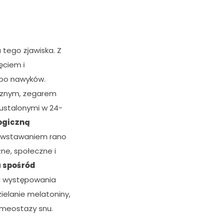
 tego zjawiska. Z
ęciem i
albo nawyków.
trznym, zegarem
stalonymi w 24-
ogiczną
z wstawaniem rano
ne, społeczne i
 spośród
i występowania
ielanie melatoniny,
omeostazy snu.