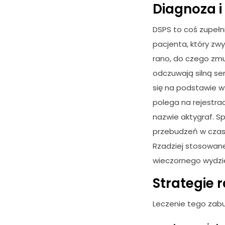
Diagnoza i
DSPS to coś zupełn
pacjenta, który zw
rano, do czego zmu
odczuwają silną se
się na podstawie w
polega na rejestra
nazwie aktygraf. Sp
przebudzeń w czasi
Rzadziej stosowane
wieczornego wydzie
Strategie 
Leczenie tego zabu