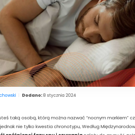
ichowski
Dodano:
8 stycznia 2024
esteś taką osobą, którą można nazwać “nocnym markiem” cz
jednak nie tylko kwestia chronotypu, Według Międzynarodowej