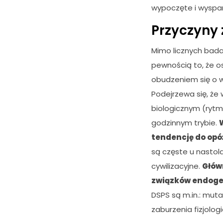
wypoczęte i wyspa
Przyczyny 
Mimo licznych bada
pewnością to, że o
obudzeniem się o wc
Podejrzewa się, że
biologicznym (ryt
godzinnym trybie.
tendencję do opóź
są częste u nastol
cywilizacyjne.
Głów
związków endog
DSPS są m.in.: mut
zaburzenia fizjolo