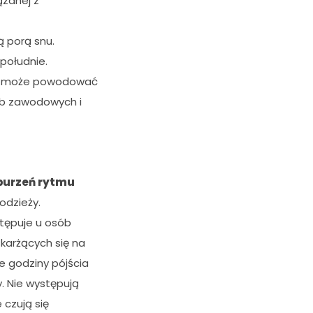
ązanej z
 porą snu.
 południe.
le może powodować
ub zawodowych i
burzeń rytmu
odzieży.
stępuje u osób
karżących się na
e godziny pójścia
. Nie występują
 czują się