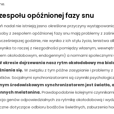
ne.
zespołu opóźnionej fazy snu
ń nadal nie istnieją jasno określone przyczyny występowania
soby z zespołem opóźnionej fazy snu mają problemy z zaśni
ześniejszej godzinie, nie wynika z ich stylu życia, lenistwa 
 wynika to raczej z niezgodności pomiędzy własnym, wewnę
mem okołodobowym, endogennym) a normami społecznymi u
W okresie dojrzewania nasz rytm okołodobowy ma biol
niania się.
W związku z tym późne zasypianie i problemy 
atków. Socjalnymi synchronizatorami są czynniki psychologicz
nym środowiskowym synchronizatorem jest światło, a
ennych melatonina.
Prawdopodobnie kolejnymi czynnikam
acja genów odpowiedzialnych za rytmikę okołodobową i wydz
giczne dotyczące odbioru bodźców świetlnych, zaburzenia h