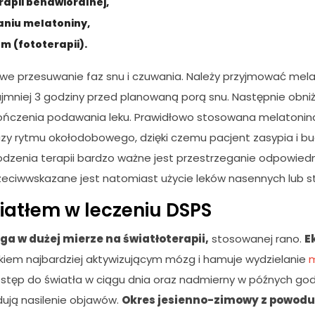
rapii behawioralnej,
niu melatoniny,
em (fototerapii).
we przesuwanie faz snu i czuwania. Należy przyjmować mel
najmniej 3 godziny przed planowaną porą snu. Następnie obn
ończenia podawania leku. Prawidłowo stosowana melatonina
azy rytmu okołodobowego, dzięki czemu pacjent zasypia i bud
odzenia terapii bardzo ważne jest przestrzeganie odpowiedn
zeciwwskazane jest natomiast użycie leków nasennych lub s
iatłem w leczeniu DSPS
ga w dużej mierze na światłoterapii,
stosowanej rano.
E
ikiem najbardziej aktywizującym mózg i hamuje wydzielanie
m
ostęp do światła w ciągu dnia oraz nadmierny w późnych go
ują nasilenie objawów.
Okres jesienno-zimowy z powodu 