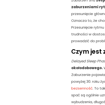
Zaburzeń Snu
zesp
zaburzeniami ry
przesunięcie główn
Oznacza to, że chor
Przesunięcie rytmu
trudności w dosto
prowadzić do prob
Czym jest 
Delayed Sleep Pha
okołodobowego.
Zaburzenie pojawia 
powyżej 30. roku ż
bezsenność
. To ta
spać są ogólnie uz
wybudzenia, długoś