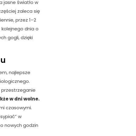
a jasne światło w
ęściej zaleca się
ennie, przez 1–2
 kolejnego dnia o
h gogli, dzięki
nu
rem, najlepsze
iologicznego.
t przestrzeganie
kże w dni wolne.
mi czasowymi.
sypiać” w
do nowych godzin