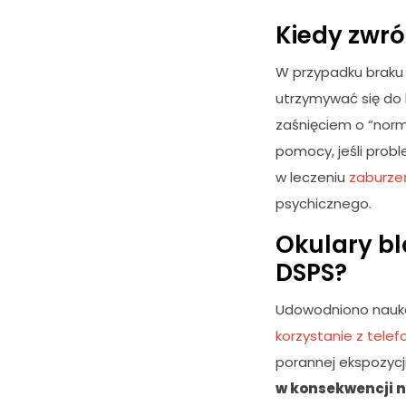
c
z
Kiedy zwró
n
e
W przypadku braku
T
e
utrzymywać się do 
p
zaśnięciem o “norm
li
pomocy, jeśli prob
ki
c
w leczeniu
zaburze
o
psychicznego.
o
ki
Okulary bl
e
DSPS?
n
i
e
Udowodniono nauk
s
korzystanie z telef
ą
porannej ekspozyc
o
p
w konsekwencji n
c