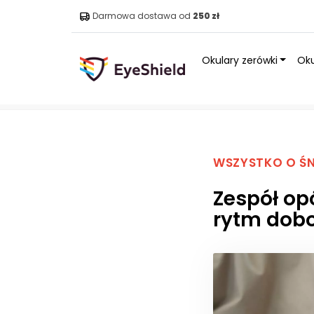
Darmowa dostawa od
250 zł
Okulary zerówki
Oku
Strona główna
»
Blog
»
Zespół opóźnionej fazy snu DS
WSZYSTKO O ŚN
Zespół op
rytm dob