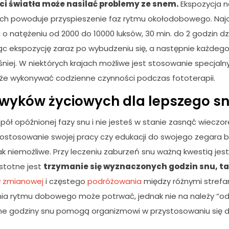
ści światła może nasilać problemy ze snem.
Ekspozycja n
h powoduje przyspieszenie faz rytmu okołodobowego. Najcz
o natężeniu od 2000 do 10000 luksów, 30 min. do 2 godzin dzi
ąc ekspozycję zaraz po wybudzeniu się, a następnie każdego
niej. W niektórych krajach możliwe jest stosowanie specjalnyc
że wykonywać codzienne czynności podczas fototerapii.
wyków życiowych dla lepszego s
espół opóźnionej fazy snu i nie jesteś w stanie zasnąć wieczo
dostosowanie swojej pracy czy edukacji do swojego zegara b
ak niemożliwe. Przy leczeniu zaburzeń snu ważną kwestią jes
Istotne jest
trzymanie się wyznaczonych godzin snu, ta
y zmianowej
i częstego
podróżowania
między różnymi strefa
ia rytmu dobowego może potrwać, jednak nie na należy “od
ne godziny snu pomogą organizmowi w przystosowaniu się 