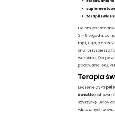
stosowaniu te
suplementowa
terapii światł
Celem jest stopnio
3 – 6 tygodni, co 
mg), dążąc do zak
snu i przyspiesza f
wcześniej. Dla pow
podawania leku. Pr
Terapia św
Leczenie DSPS
pole
światło
jest czynn
szyszynkę. Słaby d
wieczornych powod