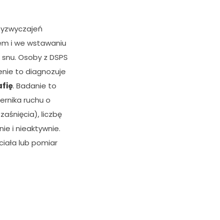
rzyzwyczajeń
rem i we wstawaniu
 snu. Osoby z DSPS
enie to diagnozuje
fię
. Badanie to
ernika ruchu o
zaśnięcia), liczbę
e i nieaktywnie.
iała lub pomiar