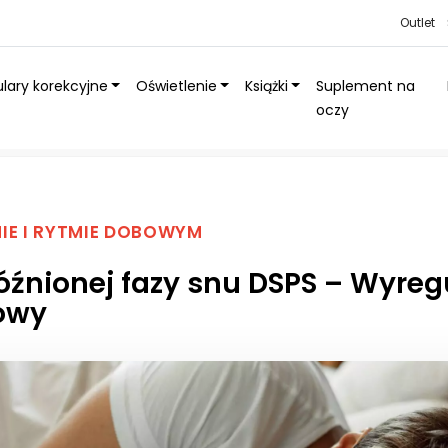
Outlet
lary korekcyjne
Oświetlenie
Książki
Suplement na
oczy
PS – Wyreguluj swój rytm dobowy
IE I RYTMIE DOBOWYM
óźnionej fazy snu DSPS – Wyreg
owy