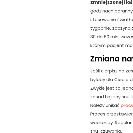
zmniejszonej ilo
godzinach porannyc
stosowanie światła 
tygodnie, zaczynaj
30 do 60 min. wcześ
którym pacjent mo
Zmiana na
Jeśli cierpisz na z
byłoby dla Ciebie 
Zwykle jest to jedn
zasad higieny snu. 
K
Należy unikać
prac
o
Proces przestawien
n
i
weekendy. Regular
e
snu-czuwania.