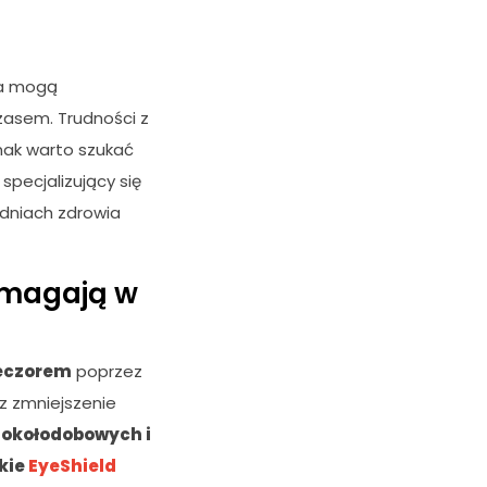
ia mogą
zasem. Trudności z
nak warto szukać
specjalizujący się
adniach zdrowia
pomagają w
ieczorem
poprzez
z zmniejszenie
 okołodobowych i
skie
EyeShield