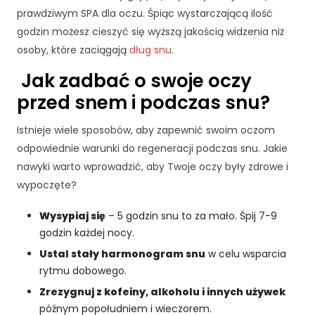
d
prawdziwym SPA dla oczu. Śpiąc wystarczającą ilość
o
godzin możesz cieszyć się wyższą jakością widzenia niż
f
osoby, które zaciągają
dług snu
.
u
n
Jak zadbać o swoje oczy
k
c
przed snem i podczas snu?
j
o
Istnieje wiele sposobów, aby zapewnić swoim oczom
n
odpowiednie warunki do regeneracji podczas snu. Jakie
o
nawyki warto wprowadzić, aby Twoje oczy były zdrowe i
w
a
wypoczęte?
n
i
Wysypiaj się
– 5 godzin snu to za mało. Śpij 7-9
a
godzin każdej nocy.
s
Ustal stały harmonogram snu
w celu wsparcia
tr
rytmu dobowego.
o
n
Zrezygnuj z kofeiny, alkoholu i innych używek
y
późnym popołudniem i wieczorem.