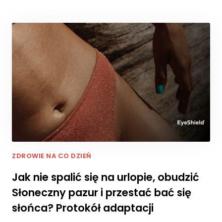
r
o
n
a
je
st
u
ży
w
a
n
a.
D
ZDROWIE NA CO DZIEŃ
o
ś
Jak nie spalić się na urlopie, obudzić
w
Słoneczny pazur i przestać bać się
i
a
słońca? Protokół adaptacji
d