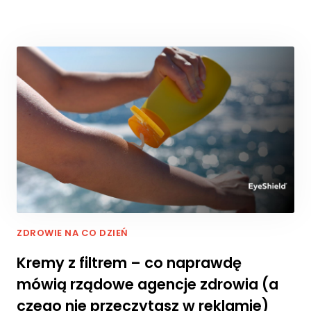
c
z
e
n
i
e
A
b
y
n
a
s
z
a
st
r
ZDROWIE NA CO DZIEŃ
o
n
Kremy z filtrem – co naprawdę
a
in
mówią rządowe agencje zdrowia (a
t
czego nie przeczytasz w reklamie)
e