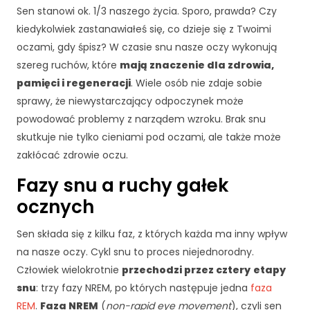
Sen stanowi ok. 1/3 naszego życia. Sporo, prawda? Czy
kiedykolwiek zastanawiałeś się, co dzieje się z Twoimi
oczami, gdy śpisz? W czasie snu nasze oczy wykonują
szereg ruchów, które
mają znaczenie dla zdrowia,
pamięci i regeneracji
. Wiele osób nie zdaje sobie
sprawy, że niewystarczający odpoczynek może
powodować problemy z narządem wzroku. Brak snu
skutkuje nie tylko cieniami pod oczami, ale także może
zakłócać zdrowie oczu.
Fazy snu a ruchy gałek
ocznych
Sen składa się z kilku faz, z których każda ma inny wpływ
na nasze oczy. Cykl snu to proces niejednorodny.
Człowiek wielokrotnie
przechodzi przez cztery
etapy
snu
: trzy fazy NREM, po których następuje jedna
faza
REM
.
Faza NREM
(
non-rapid eye movement
), czyli sen