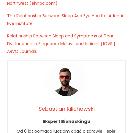
k
Northwest (ehnpc.com)
a
A
The Relationship Between Sleep And Eye Health | Atlantic
b
Eye Institute
y
ś
Relationship Between Sleep and Symptoms of Tear
m
Dysfunction in Singapore Malays and Indians | IOVS |
y
m
ARVO Journals
o
gl
i
p
o
p
r
a
wi
Sebastian Kilichowski
ć
fu
Ekspert Biohackingu
n
Od 6 lat pomaga ludziom dbać o zdrowie i lepiej
k