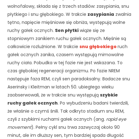
wolnofalowy, składa się z trzech stadiów: zasypiania, snu
płytkiego i snu głębokiego. W trakcie
zasypiania
zwalnia
tętno, napięcie mięśniowe się obniża, występują wolne
ruchy gałek ocznych.
Sen płytki
wiąże się ze
stopniowym zanikiem ruchu gałek ocznych. Mięśnie są
całkowicie rozluźnione. W trakcie
snu głębokiego
ruch
gałek ocznych zanika, czasem występują mimowolne
ruchy ciała. Pobudka w tej fazie nie jest wskazana. To
czas głębokiej regeneracji organizmu. Po fazie NREM
następuje faza REM, czyli sen paradoksalny. Badacze snu
Aserinsky i Kleitman w latach 50. ubiegłego wieku
zaobserwowali, że w trakcie snu występują
szybkie
ruchy gałek ocznych
. Po wybudzeniu badani twierdzili,
że właśnie o czymś śnili. Tak odkryto stadium snu REM,
czyli z szybkimi ruchami gałek ocznych (ang.
rapid eye
movement
). Pełny cykl snu trwa zazwyczaj około 90
minut, ale im dłuższy sen, tym bardziej spada długość