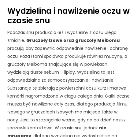
Wydzielina i nawilżenie oczu w
czasie snu
Podczas snu produkcja łez i wydzieliny z oczu ulega
zmianie.
Gruczoły łzowe oraz gruczoły Meiboma
pracują, aby zapewnić odpowiednie nawilżenie i ochronę
oczu. Poza łzami spojówka produkuje również mucynę, a
gruczoły Meiboma znajdujące się w powiekach
wydzielają tłuste sebum – lipidy. Wydzielina ta jest
odpowiedzialna za samooczyszczanie i nawilżanie.
Substancje te zbierają z powierzchni oczu kurz i martwe
komórki nagromadzone w ciągu całego dnia. Gałki oczne
muszą być nawilżone cały czas, dlatego produkcja filmu
łzowego w gruczołach łzowych ma miejsce także w
nocy. Jest to szczególnie ważne, gdy na co dzień nosisz
soczewki kontaktowe. W czasie snu jednak
nie
mrugamy
, dlatego wydzielina nie wydostaje się na