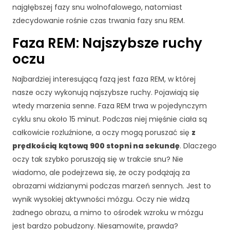
najgłębszej fazy snu wolnofalowego, natomiast
zdecydowanie rośnie czas trwania fazy snu REM.
Faza REM: Najszybsze ruchy
oczu
Najbardziej interesującą fazą jest faza REM, w której
nasze oczy wykonują najszybsze ruchy. Pojawiają się
wtedy marzenia senne. Faza REM trwa w pojedynczym
cyklu snu około 15 minut. Podczas niej mięśnie ciała są
całkowicie rozluźnione, a oczy mogą poruszać się
z
prędkością kątową 900 stopni na sekundę
. Dlaczego
oczy tak szybko poruszają się w trakcie snu? Nie
wiadomo, ale podejrzewa się, że oczy podążają za
obrazami widzianymi podczas marzeń sennych. Jest to
wynik wysokiej aktywności mózgu. Oczy nie widzą
żadnego obrazu, a mimo to ośrodek wzroku w mózgu
jest bardzo pobudzony. Niesamowite, prawda?