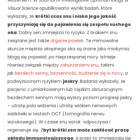
widzeniem. W
c
Journal of Investigative Ophthalmology &
z
Visual Science
opublikowano wyniki badań, które
n
wykazały, że
krótki czas snu i niska jego jakość
e
przyczyniają się do pojawienia się zespołu suchego
T
oka
. Dobry sen zmniejsza to ryzyko. Z brakiem snu
e
p
związane jest także
drganie powiek
. Te mimowolne
li
skurcze mięśnia okrężnego oka są znane jako miokymia.
ki
Mogą się pojawiać po nieprzespanej nocy. Istnieje
c
również związek między
zaburzeniami snu
, takimi
o
o
jak
bezdech senny
,
bezsenność
,
budzenie się w nocy
, a
ki
podwyższonym ryzykiem
jaskry
. Badania wykazały, że
e
pacjenci z umiarkowanym lub ciężkim obturacyjnym
n
bezdechem sennym mają wyższy poziom progresji jaskry
i
– utratę pola widzenia i utratę włókien nerwowych
e
s
siatkówki w testach OCT (tomografia nerwu
ą
wzrokowego). W czasie snu wzrok odpoczywa i
o
regeneruje się. Z
byt krótki sen może zakłócać pracę
p
układu immunologicznego
, a przez to zmniejszają się
c