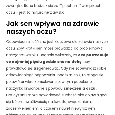
zewnątrz. Rano budzisz się ze “śpiochami” w kącikach
oczu – jest to naturalne zjawisko.
Jak sen wpływa na zdrowie
naszych oczu?
Odpowiednia ilość snu jest kluczowa dla zdrowia naszych
oczu. Zbyt krótki sen może prowadzić do problemów z
narządem wzroku. Badania wykazały, że
oko potrzebuje
co najmniej pięciu godzin snu na dobę
, aby
prawidłowo się zregenerować. Gdy nie zapewniasz sobie
odpowiedniego odpoczynku podczas snu, to mogą się
pojawić przykre konsekwencje, w tym popękane
K
naczynka krwionośne z powodu
zmęczenia oczu.
o
Deficyt snu może powodować suchość oka objawiającą
n
się bólem, wrażliwością na światło, swędzeniem,
i
zaczerwienieniem, a czasem nawet niewyraźnym
e