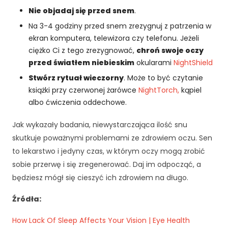
i
Nie objadaj się przed snem
.
n
t
Na 3-4 godziny przed snem zrezygnuj z patrzenia w
e
ekran komputera, telewizora czy telefonu. Jeżeli
r
ciężko Ci z tego zrezygnować,
chroń swoje oczy
n
przed światłem niebieskim
okularami
NightShield
e
t
Stwórz rytuał wieczorny
. Może to być czytanie
o
książki przy czerwonej żarówce
NightTorch,
kąpiel
w
albo ćwiczenia oddechowe.
e
j.
Jak wykazały badania, niewystarczająca ilość snu
skutkuje poważnymi problemami ze zdrowiem oczu. Sen
to lekarstwo i jedyny czas, w którym oczy mogą zrobić
S
t
sobie przerwę i się zregenerować. Daj im odpocząć, a
a
będziesz mógł się cieszyć ich zdrowiem na długo.
t
y
Źródła:
st
y
How Lack Of Sleep Affects Your Vision | Eye Health