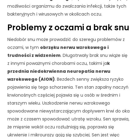
j
możliwości organizmu do zwalczania infekcji, także tych
o
bakteryjnych i wirusowych w okolicach oczu.
n
a
Problemy z oczami a brak snu
l
n
Niedobór snu może prowadzić do szeregu problemów z
e
oczami, w tym
obrzęku nerwu wzrokowego i
.
trudności z widzeniem
. Długotrwały brak snu wiąże się
S
ą
z innymi poważnymi chorobami oczu, takimi ja
k
o
przednia niedokrwienna neuropatia nerwu
n
wzrokowego (AION)
. Bezdech senny zwiększa ryzyko
e
pojawienia się tego schorzenia. Ten stan zapalny naczyń
p
o
krwionośnych częściej pojawia się u osób w średnim i
tr
starszym wieku. Uszkodzenie nerwu wzrokowego
z
spowodowane niewystarczającym dopływem krwi do oka
e
może z czasem spowodować utratę wzroku. Sen sprawia,
b
że mięsnie wokół oczu rozluźniają się, poprawia się
n
e
ukrwienie i mikrourazy goją się szybciej. Sen jest więc