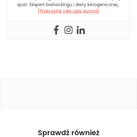
spać. Ekspert biohackingu i diety ketogenicznej…
cj
[Przeczytaj cały opis autora]
o
n
al
n
o
ś
ć
i
st
ru
kt
ur
ę
st
r
o
n
y
in
Sprawdź również
te