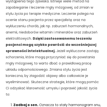
wystąpienia tego zjawiska. Istnieje wiele metod na
d
o
zapobieganie i leczenie mgły mózgowej, od zmian w
f
stylu życia po terapie medyczne. Leczenie polega na
u
ocenie stanu pacjenta przez specjalistę oraz na
n
wykluczeniu chorób, jak np. zaburzeń hormonalnych,
k
anemii, niedoborów witamin i minerałów oraz zaburzeń
c
j
elektrolitowych.
Dzięki zastosowanemu leczeniu
o
pacjenci mogą szybko powrócić do wcześniejszej
n
sprawności intelektualnej.
Jeżeli wykluczone zostają
o
schorzenia, które mogą przyczyniać się do powstania
w
a
mgły mózgowej, to warto dbać o prawidłową pracę
n
układu odpornościowego. Zmiana stylu życia jest
i
konieczna, by złagodzić objawy albo całkowicie je
a
wyeliminować. Skuteczne strategie, które mogą pomóc
s
tr
Ci odzyskać klarowność umysłu i poprawić jakość życia
o
to:
n
y
Zadbaj o sen.
Oznacza to stały harmonogram snu,