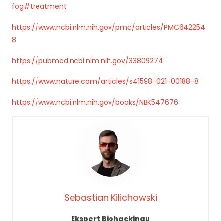
rn
fog#treatment
et
o
https://www.ncbi.nlm.nih.gov/pmc/articles/PMC642254
w
8
ej
,
https://pubmed.ncbi.nlm.nih.gov/33809274
n
a
https://www.nature.com/articles/s41598-021-00188-8
p
o
https://www.ncbi.nlm.nih.gov/books/NBK547676
d
st
a
wi
e
te
g
o,
ja
Sebastian Kilichowski
k
st
Ekspert Biohackingu