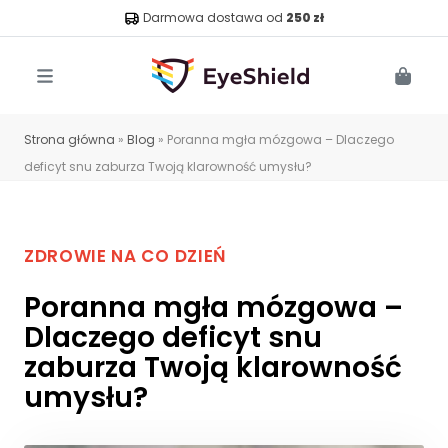
Darmowa dostawa od
250 zł
Menu
Cart
Strona główna
»
Blog
»
Poranna mgła mózgowa – Dlaczego
deficyt snu zaburza Twoją klarowność umysłu?
ZDROWIE NA CO DZIEŃ
Poranna mgła mózgowa –
Dlaczego deficyt snu
zaburza Twoją klarowność
umysłu?