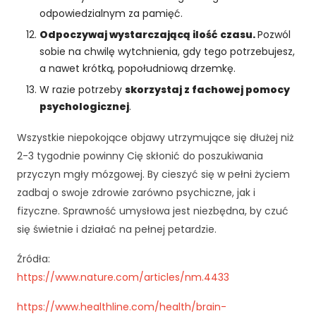
cj
odpowiedzialnym za pamięć.
o
Odpoczywaj wystarczającą ilość czasu.
Pozwól
n
sobie na chwilę wytchnienia, gdy tego potrzebujesz,
al
a nawet krótką, popołudniową drzemkę.
n
o
W razie potrzeby
skorzystaj z fachowej pomocy
ś
psychologicznej
.
ć
i
Wszystkie niepokojące objawy utrzymujące się dłużej niż
st
2-3 tygodnie powinny Cię skłonić do poszukiwania
ru
przyczyn mgły mózgowej. By cieszyć się w pełni życiem
kt
ur
zadbaj o swoje zdrowie zarówno psychiczne, jak i
ę
fizyczne. Sprawność umysłowa jest niezbędna, by czuć
st
się świetnie i działać na pełnej petardzie.
r
o
Źródła:
n
https://www.nature.com/articles/nm.4433
y
in
https://www.healthline.com/health/brain-
te