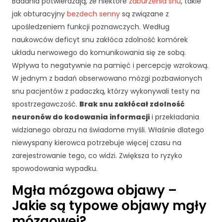
Badania potwierdzają, że niektóre
zaburzenia snu
, takie
jak obturacyjny
bezdech senny
są związane z
upośledzeniem funkcji poznawczych. Według
naukowców deficyt snu zakłóca zdolność komórek
układu nerwowego do komunikowania się ze sobą.
Wpływa to negatywnie na pamięć i percepcję wzrokową.
W jednym z badań obserwowano mózgi pozbawionych
snu pacjentów z padaczką, którzy wykonywali testy na
spostrzegawczość.
Brak snu zakłócał zdolność
neuronów do kodowania informacji
i przekładania
widzianego obrazu na świadome myśli. Właśnie dlatego
niewyspany kierowca potrzebuje więcej czasu na
zarejestrowanie tego, co widzi. Zwiększa to ryzyko
spowodowania wypadku.
Mgła mózgowa objawy –
Jakie są typowe objawy mgły
mózgowej?