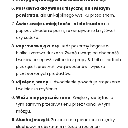
k
a
Postaw na aktywność fizyczną na świeżym
A
powietrzu
, ale unikaj silnego wysiłku przed snem.
b
Ćwicz swoje umiejętności intelektualne
np.
y
ś
poprzez układanie puzzli, rozwiązywanie krzyżówek
m
czy sudoku.
y
Popraw swoją dietę.
Jedz pokarmy bogate w
m
białko i zdrowe tłuszcze. Zwróć uwagę na obecność
o
kwasów omega-3 i witamin z grupy B. Unikaj słodkich
gl
i
przekąsek, prostych węglowodanów i wysoko
p
przetworzonych produktów.
o
Pij więcej wody.
Odwodnienie powoduje zmęczenie
p
i wolniejsze myślenie.
r
a
Weź zimny prysznic rano.
Zwiększy się tętno, a
wi
tym samym przepływ tlenu przez tkanki, w tym
ć
mózgu.
fu
Słuchaj muzyki.
Zmienia ona połączenia między
n
k
słuchowymi obszarami mózgu a regionem