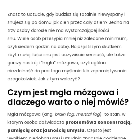
Znasz to uczucie, gdy budzisz się totalnie niewyspany i
snujesz się po domu jak cień przez cały dzień? Jedna na
trzy osoby dorosłe nie ma wystarczającej ilości
snu. Wiele osób przesypia mniej niż zalecane minimum,
czyli siedem godzin na dobę. Najczęstszym skutkiem
zbyt małej ilości snu jest oczywiście senność, ale także
gorszy nastrój i “mgła” mózgowa, czyli ogólna
niezdolność do prostego myślenia lub zapamiętywania
czegokolwiek. Jak z tym walczyć?
Czym jest mgła mózgowa i
dlaczego warto o niej mówić?
Mgła mózgowa (ang.
brain fog
,
mental fog
) to stan, w
którym osoba doświadcza
problemów z koncentracją,
pamięcią oraz jasnością umysłu.
Często jest
wynikiem niedoboru snu i utrudnia znacznie codzienne