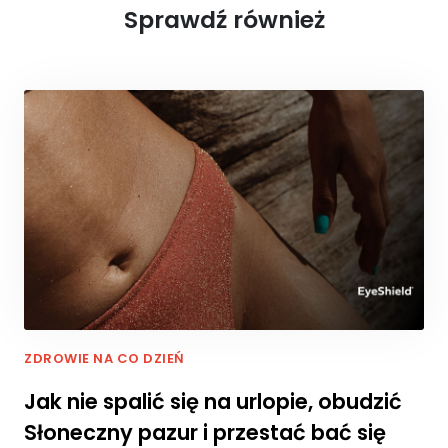
c
Sprawdź również
z
e
n
i
e
A
b
y
n
a
s
z
a
st
r
o
ZDROWIE NA CO DZIEŃ
n
a
Jak nie spalić się na urlopie, obudzić
in
t
Słoneczny pazur i przestać bać się
e