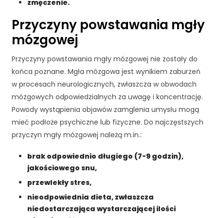
zmęczenie.
Przyczyny powstawania mgły
mózgowej
Przyczyny powstawania mgły mózgowej nie zostały do
końca poznane. Mgła mózgowa jest wynikiem zaburzeń
w procesach neurologicznych, zwłaszcza w obwodach
mózgowych odpowiedzialnych za uwagę i koncentrację.
Powody wystąpienia objawów zamglenia umysłu mogą
mieć podłoże psychiczne lub fizyczne. Do najczęstszych
przyczyn mgły mózgowej należą m.in.:
brak odpowiednio długiego (7-9 godzin),
K
jakościowego snu,
o
przewlekły stres,
n
nieodpowiednia dieta, zwłaszcza
i
e
niedostarczająca wystarczającej ilości