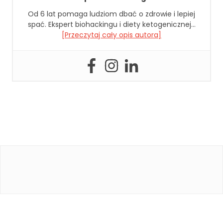
r
o
Od 6 lat pomaga ludziom dbać o zdrowie i lepiej
n
spać. Ekspert biohackingu i diety ketogenicznej…
a
[Przeczytaj cały opis autora]
je
st
u
ży
w
a
n
a.
D
o
ś
w
i
a
d