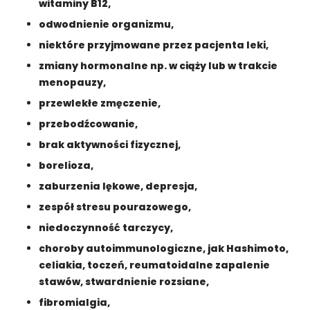
c
witaminy B12,
z
odwodnienie organizmu,
n
e
niektóre przyjmowane przez pacjenta leki,
T
zmiany hormonalne np. w ciąży lub w trakcie
e
menopauzy,
p
li
przewlekłe zmęczenie,
ki
przebodźcowanie,
c
brak aktywności fizycznej,
o
o
borelioza,
ki
zaburzenia lękowe, depresja,
e
n
zespół stresu pourazowego,
i
niedoczynność tarczycy,
e
s
choroby autoimmunologiczne, jak Hashimoto,
ą
celiakia, toczeń, reumatoidalne zapalenie
o
stawów, stwardnienie rozsiane,
p
fibromialgia,
c