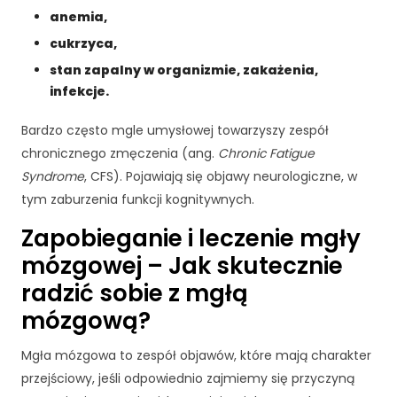
j
anemia,
o
cukrzyca,
n
a
stan zapalny w organizmie, zakażenia,
l
infekcje.
n
e
Bardzo często mgle umysłowej towarzyszy zespół
.
chronicznego zmęczenia (ang.
Chronic Fatigue
S
Syndrome
, CFS). Pojawiają się objawy neurologiczne, w
ą
tym zaburzenia funkcji kognitywnych.
o
n
Zapobieganie i leczenie mgły
e
p
mózgowej – Jak skutecznie
o
radzić sobie z mgłą
tr
z
mózgową?
e
b
Mgła mózgowa to zespół objawów, które mają charakter
n
przejściowy, jeśli odpowiednio zajmiemy się przyczyną
e