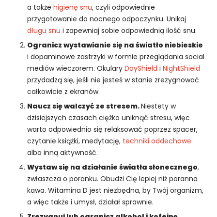
i
a także
higienę snu
, czyli odpowiednie
n
przygotowanie do nocnego odpoczynku. Unikaj
t
długu snu
i zapewniaj sobie odpowiednią ilość snu.
e
r
Ogranicz wystawianie się na światło niebieskie
n
i dopaminowe zastrzyki w formie przeglądania social
e
mediów wieczorem. Okulary
DayShield
i
NightShield
t
przydadzą się, jeśli nie jesteś w stanie zrezygnować
o
całkowicie z ekranów.
w
e
Naucz się walczyć ze stresem.
Niestety w
j.
dzisiejszych czasach ciężko uniknąć stresu, więc
warto odpowiednio się relaksować poprzez spacer,
czytanie książki, medytację,
techniki oddechowe
S
albo inną aktywność.
t
a
Wystaw się na działanie światła słonecznego
,
t
zwłaszcza o poranku. Obudzi Cię lepiej niż poranna
y
kawa. Witamina D jest niezbędna, by Twój organizm,
st
a więc także i umysł, działał sprawnie.
y
Zrezygnuj lub ogranicz alkohol i kofeinę.