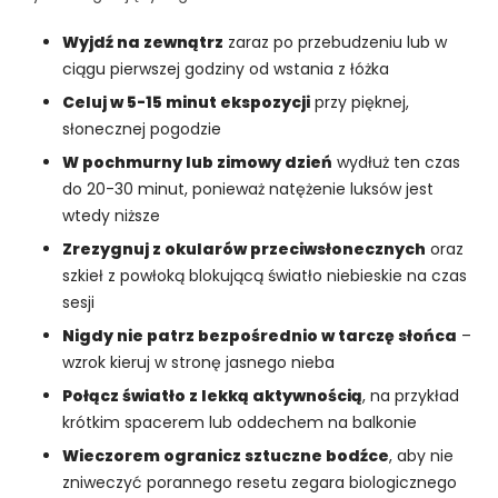
a
ni
Wyjdź na zewnątrz
zaraz po przebudzeniu lub w
a
ciągu pierwszej godziny od wstania z łóżka
p
Celuj w 5-15 minut ekspozycji
przy pięknej,
o
słonecznej pogodzie
d
c
W pochmurny lub zimowy dzień
wydłuż ten czas
z
do 20-30 minut, ponieważ natężenie luksów jest
a
wtedy niższe
s
Zrezygnuj z okularów przeciwsłonecznych
oraz
o
d
szkieł z powłoką blokującą światło niebieskie na czas
w
sesji
ie
Nigdy nie patrz bezpośrednio w tarczę słońca
–
d
wzrok kieruj w stronę jasnego nieba
z
a
Połącz światło z lekką aktywnością
, na przykład
ni
krótkim spacerem lub oddechem na balkonie
a
Wieczorem ogranicz sztuczne bodźce
, aby nie
n
zniweczyć porannego resetu zegara biologicznego
a