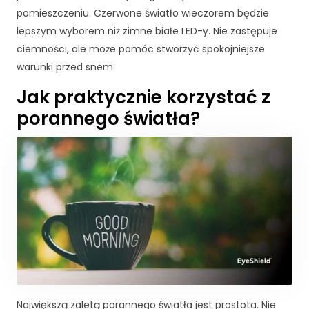
j.
pomieszczeniu. Czerwone światło wieczorem będzie
lepszym wyborem niż zimne białe LED-y. Nie zastępuje
M
ciemności, ale może pomóc stworzyć spokojniejsze
a
warunki przed snem.
rk
Jak praktycznie korzystać z
e
ti
porannego światła?
n
g
U
d
o
st
ę
p
ni
aj
ą
c
s
Największą zaletą porannego światła jest prostota. Nie