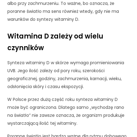
p
albo przy zachmurzeniu. To ważne, bo oznacza, że
i
poranne światło ma sens również wtedy, gdy nie ma
e
warunków do syntezy witaminy D.
j
p
Witamina D zależy od wielu
o
d
czynników
c
z
a
Synteza witaminy D w skórze wymaga promieniowania
s
UVB. Jego ilość zależy od pory roku, szerokości
t
geograficznej, godziny, zachmurzenia, karnacji, wieku,
w
o
odsłonięcia skóry i czasu ekspozycji.
j
e
W Polsce przez dużą część roku synteza witaminy D
g
może być ograniczona. Dlatego samo „wychodzę rano
o
na światło” nie zawsze oznacza, że organizm produkuje
p
wystarczającą ilość tej witaminy.
rz
e
Poranne światło jest bardzo ważne dla rytmu dobowego,