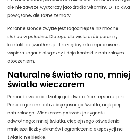
jś
ale nie zawsze wystarczy jako źródło witaminy D. To dwa
ci
a
powiązane, ale różne tematy.
n
a
Poranne słońce zwykle jest łagodniejsze niż mocne
ni
słońce w południe. Dlatego dla wielu osób poranny
ą
kontakt ze światłem jest rozsądnym kompromisem:
.
wspiera zegar biologiczny i daje kontakt z naturalnym
J
e
otoczeniem.
śl
Naturalne światło rano, mniej
i
o
światła wieczorem
d
rz
Poranek i wieczór działają jak dwa końce tej samej osi.
u
Rano organizm potrzebuje jasnego światła, najlepiej
ci
s
naturalnego. Wieczorem potrzebuje sygnału
z
odwrotnego: mniej światła, cieplejszego oświetlenia,
t
mniejszej liczby ekranów i ograniczenia ekspozycji na
e
światło niebieskie.
p