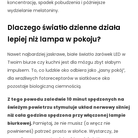
c
koncentrację, spadek pobudzenia i późniejsze
z
wydzielanie melatoniny.
n
e
Dlaczego światło dzienne działa
T
e
lepiej niż lampa w pokoju?
p
li
ki
Nawet najbardziej jaskrawe, białe światło żarówek LED w
c
Twoim biurze czy kuchni jest dla mózgu zbyt słabym
o
impulsem. To, co ludzkie oko odbiera jako „jasny pokój”,
o
dla wrażliwych fotoreceptorów w siatkówce oka
ki
e
pozostaje biologiczną ciemnością.
n
i
Z tego powodu zaledwie 10 minut spędzonych na
e
świeżym powietrzu stymuluje układ nerwowy silniej
s
niż cała godzina spędzona przy włączonej lampie
ą
biurkowej.
Pamiętaj, że nie musisz (a wręcz nie
o
p
powinieneś) patrzeć prosto w słońce. Wystarczy, że
c