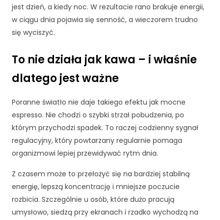
rn
jest dzień, a kiedy noc. W rezultacie rano brakuje energii,
et
w ciągu dnia pojawia się senność, a wieczorem trudno
o
się wyciszyć.
w
ej
,
To nie działa jak kawa – i właśnie
n
dlatego jest ważne
a
p
o
Poranne światło nie daje takiego efektu jak mocne
d
espresso. Nie chodzi o szybki strzał pobudzenia, po
st
którym przychodzi spadek. To raczej codzienny sygnał
a
wi
regulacyjny, który powtarzany regularnie pomaga
e
organizmowi lepiej przewidywać rytm dnia.
te
g
Z czasem może to przełożyć się na bardziej stabilną
o,
energię, lepszą koncentrację i mniejsze poczucie
ja
rozbicia. Szczególnie u osób, które dużo pracują
k
st
umysłowo, siedzą przy ekranach i rzadko wychodzą na