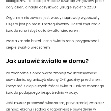
biologiczny. To dlatego możesz czuć się zmęczony przez
ni
cały dzień, a nagle odzyskiwać „drugie życie” o 22:30.
k
n
Organizm nie zawsze jest wtedy naprawdę wypoczęty.
ą
z
Często jest po prostu rozregulowany. Dostał zbyt mało
e
światła rano i zbyt dużo światła wieczorem.
st
r
Prosta zasada brzmi: jasne światło rano, przygaszone i
o
ciepłe światło wieczorem.
n
y
in
Jak ustawić światło w domu?
t
e
Po zachodzie słońca warto zmniejszyć intensywność
r
oświetlenia, ograniczyć ekrany 2-3 godziny przed snem,
n
e
korzystać z cieplejszych źródeł światła i unikać mocnego
t
światła padającego bezpośrednio w oczy.
o
w
Jeśli musisz pracować wieczorem, przynajmniej zmniejsz
e
jasność ekranu i zadbaj o łagodniejsze oświetlenie w