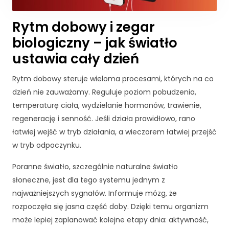
Rytm dobowy i zegar
biologiczny – jak światło
ustawia cały dzień
Rytm dobowy steruje wieloma procesami, których na co
dzień nie zauważamy. Reguluje poziom pobudzenia,
temperaturę ciała, wydzielanie hormonów, trawienie,
regenerację i senność. Jeśli działa prawidłowo, rano
łatwiej wejść w tryb działania, a wieczorem łatwiej przejść
w tryb odpoczynku.
Poranne światło, szczególnie naturalne światło
K
słoneczne, jest dla tego systemu jednym z
o
najważniejszych sygnałów. Informuje mózg, że
n
rozpoczęła się jasna część doby. Dzięki temu organizm
i
e
może lepiej zaplanować kolejne etapy dnia: aktywność,