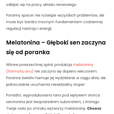
k
odbijać się na pracy układu nerwowego.
a
A
Poranny spacer nie rozwiąże wszystkich problemów, ale
b
może być bardzo mocnym fundamentem codziennej
y
ś
regulacji nastroju i energii.
m
y
Melatonina – Głęboki sen zaczyna
m
o
się od poranka
gl
i
Wbrew powszechnej opinii, produkcja
melatoniny
p
o
(hormonu snu)
nie zaczyna się dopiero wieczorem.
p
Poranne światło hamuje jej wydzielanie w ciągu dnia, ale
r
jednocześnie uruchamia niewidzialny stoper.
a
wi
Ponadto, wyprodukowana rano pod wpływem słońca
ć
serotonina jest bezpośrednim substratem, z którego
fu
n
Twoje ciało po zmroku wytworzy melatoninę.
Chcesz
k