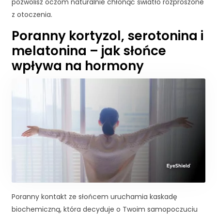
pozwolisz oczom naturalnie chłonąć światło rozproszone
j
z otoczenia.
o
n
Poranny kortyzol, serotonina i
a
melatonina – jak słońce
l
n
wpływa na hormony
e
.
S
ą
o
n
e
p
o
tr
z
e
b
Poranny kontakt ze słońcem uruchamia kaskadę
n
biochemiczną, która decyduje o Twoim samopoczuciu
e