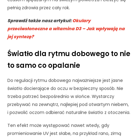
r
pełnią zdrowia przez cały rok.
n
e
Sprawdź także nasz artykuł:
Okulary
t
przeciwsłoneczne a witamina D3 – Jak wpływają na
o
jej syntezę?
w
a
d
Światło dla rytmu dobowego to nie
zi
a
to samo co opalanie
ł
a
Do regulacji rytmu dobowego najważniejsze jest jasne
ł
światło docierające do oczu w bezpieczny sposób. Nie
a
j
trzeba patrzeć bezpośrednio w słońce. Wystarczy
a
przebywać na zewnątrz, najlepiej pod otwartym niebem,
k
i pozwolić oczom odbierać naturalne światło z otoczenia.
n
a
Ten efekt może występować nawet wtedy, gdy
jl
promieniowanie UV jest słabe, na przykład rano, zimą
e