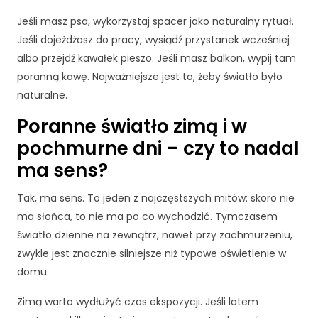
s
z
Jeśli masz psa, wykorzystaj spacer jako naturalny rytuał.
ej
Jeśli dojeżdżasz do pracy, wysiądź przystanek wcześniej
st
albo przejdź kawałek pieszo. Jeśli masz balkon, wypij tam
r
poranną kawę. Najważniejsze jest to, żeby światło było
o
naturalne.
n
y,
Poranne światło zimą i w
z
w
pochmurne dni – czy to nadal
ię
ma sens?
k
s
Tak, ma sens. To jeden z najczęstszych mitów: skoro nie
z
a
ma słońca, to nie ma po co wychodzić. Tymczasem
s
światło dzienne na zewnątrz, nawet przy zachmurzeniu,
z
zwykle jest znacznie silniejsze niż typowe oświetlenie w
s
domu.
z
a
Zimą warto wydłużyć czas ekspozycji. Jeśli latem
n