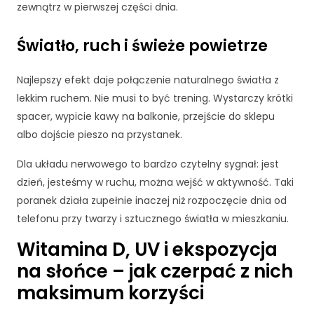
r
zewnątrz w pierwszej części dnia.
o
n
Światło, ruch i świeże powietrze
a
je
st
Najlepszy efekt daje połączenie naturalnego światła z
u
lekkim ruchem. Nie musi to być trening. Wystarczy krótki
ży
spacer, wypicie kawy na balkonie, przejście do sklepu
w
a
albo dojście pieszo na przystanek.
n
a.
Dla układu nerwowego to bardzo czytelny sygnał: jest
dzień, jesteśmy w ruchu, można wejść w aktywność. Taki
poranek działa zupełnie inaczej niż rozpoczęcie dnia od
D
telefonu przy twarzy i sztucznego światła w mieszkaniu.
o
ś
Witamina D, UV i ekspozycja
w
na słońce – jak czerpać z nich
i
a
maksimum korzyści
d