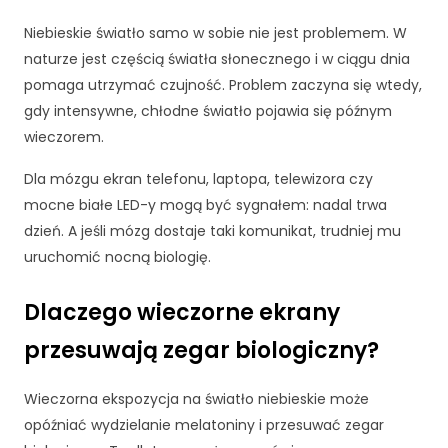
li
Niebieskie światło samo w sobie nie jest problemem. W
ki
c
naturze jest częścią światła słonecznego i w ciągu dnia
o
pomaga utrzymać czujność. Problem zaczyna się wtedy,
o
gdy intensywne, chłodne światło pojawia się późnym
ki
wieczorem.
e
,
Dla mózgu ekran telefonu, laptopa, telewizora czy
ni
mocne białe LED-y mogą być sygnałem: nadal trwa
e
kt
dzień. A jeśli mózg dostaje taki komunikat, trudniej mu
ó
uruchomić nocną biologię.
r
e
Dlaczego wieczorne ekrany
f
u
przesuwają zegar biologiczny?
n
k
cj
Wieczorna ekspozycja na światło niebieskie może
e
opóźniać wydzielanie melatoniny i przesuwać zegar
z