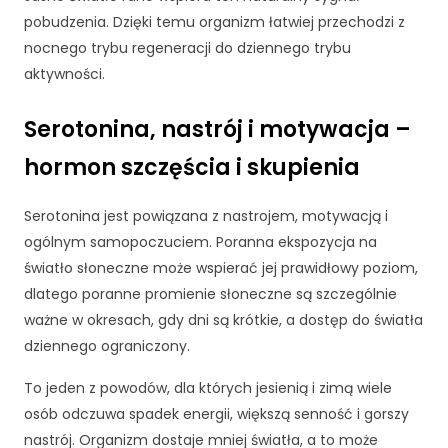
i
pobudzenia. Dzięki temu organizm łatwiej przechodzi z
n
t
nocnego trybu regeneracji do dziennego trybu
e
aktywności.
r
n
Serotonina, nastrój i motywacja –
e
t
hormon szczęścia i skupienia
o
w
e
Serotonina jest powiązana z nastrojem, motywacją i
j.
ogólnym samopoczuciem. Poranna ekspozycja na
światło słoneczne może wspierać jej prawidłowy poziom,
dlatego poranne promienie słoneczne są szczególnie
S
ważne w okresach, gdy dni są krótkie, a dostęp do światła
t
a
dziennego ograniczony.
t
y
To jeden z powodów, dla których jesienią i zimą wiele
st
osób odczuwa spadek energii, większą senność i gorszy
y
nastrój. Organizm dostaje mniej światła, a to może