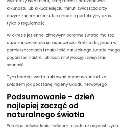
s
wystarczy kilka minut, zimą możesz potrzebować
ę
kilkunastu lub kilkudziesięciu minut, zwłaszcza przy
n
dużym zachmurzeniu. Nie chodzi o perfekcyjny czas,
a
tylko o regularność.
z
o
W okresie jesienno-zimowym poranne światło ma też
b
a
duże znaczenie dla samopoczucia. Krótkie dni, praca w
c
pomieszczeniach i mała ilość naturalnego światła mogą
z
pogarszać nastrój, obniżać motywację i zwiększać
e
senność.
ni
e
Tym bardziej warto traktować poranny kontakt ze
s
światłem jak podstawę higieny układu nerwowego.
p
e
Podsumowanie – dzień
rs
o
najlepiej zacząć od
n
naturalnego światła
al
iz
Poranne naświetlanie słońcem to jedna z najprostszych
o