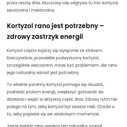
d
przez resztę dnia. Kluczową rolę odgrywa tu trio: kortyzol,
o
serotonina i melatonina.
f
u
Kortyzol rano jest potrzebny –
n
k
zdrowy zastrzyk energii
c
j
o
Kortyzol często kojarzy się wyłącznie ze stresem.
n
Rzeczywiście, przewlekle podwyższony kortyzol,
o
szczególnie wieczorem, może być problemem. Ale rano
w
jego naturalny wzrost jest potrzebny.
a
n
To właśnie poranny kortyzol pomaga się obudzić,
i
podnieść poziom energii, zwiększyć gotowość do
a
s
działania i wejść w aktywną część dnia. Zdrowy rytm nie
tr
polega na tym, żeby kortyzol był zawsze niski. Chodzi o
o
to, żeby pojawiał się we właściwym momencie.
n
y
Jasne światło rano wspiera ten naturalny sygnał