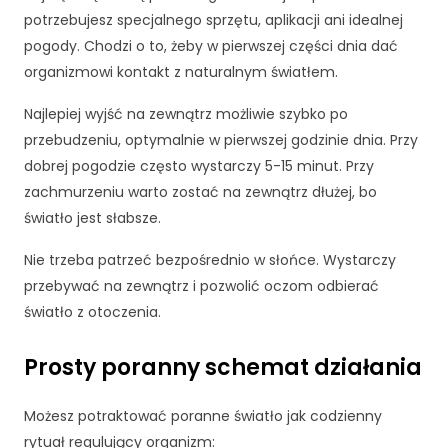
w
potrzebujesz specjalnego sprzętu, aplikacji ani idealnej
oj
e
pogody. Chodzi o to, żeby w pierwszej części dnia dać
z
organizmowi kontakt z naturalnym światłem.
ai
nt
Najlepiej wyjść na zewnątrz możliwie szybko po
e
przebudzeniu, optymalnie w pierwszej godzinie dnia. Przy
r
dobrej pogodzie często wystarczy 5-15 minut. Przy
e
s
zachmurzeniu warto zostać na zewnątrz dłużej, bo
o
światło jest słabsze.
w
a
Nie trzeba patrzeć bezpośrednio w słońce. Wystarczy
ni
przebywać na zewnątrz i pozwolić oczom odbierać
a
światło z otoczenia.
i
z
a
Prosty poranny schemat działania
c
h
Możesz potraktować poranne światło jak codzienny
o
rytuał regulujący organizm:
w