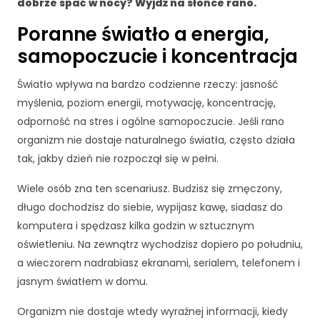
dobrze spać w nocy? Wyjdź na słońce rano.
cj
o
Poranne światło a energia,
n
samopoczucie i koncentracja
al
n
Światło wpływa na bardzo codzienne rzeczy: jasność
o
ś
myślenia, poziom energii, motywację, koncentrację,
ć
odporność na stres i ogólne samopoczucie. Jeśli rano
i
organizm nie dostaje naturalnego światła, często działa
st
tak, jakby dzień nie rozpoczął się w pełni.
ru
kt
Wiele osób zna ten scenariusz. Budzisz się zmęczony,
ur
ę
długo dochodzisz do siebie, wypijasz kawę, siadasz do
st
komputera i spędzasz kilka godzin w sztucznym
r
oświetleniu. Na zewnątrz wychodzisz dopiero po południu,
o
a wieczorem nadrabiasz ekranami, serialem, telefonem i
n
jasnym światłem w domu.
y
in
Organizm nie dostaje wtedy wyraźnej informacji, kiedy
te