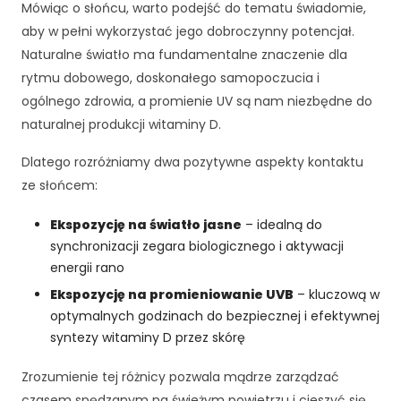
c
Mówiąc o słońcu, warto podejść do tematu świadomie,
z
aby w pełni wykorzystać jego dobroczynny potencjał.
e
Naturalne światło ma fundamentalne znaczenie dla
n
i
rytmu dobowego, doskonałego samopoczucia i
e
ogólnego zdrowia, a promienie UV są nam niezbędne do
A
naturalnej produkcji witaminy D.
b
y
Dlatego rozróżniamy dwa pozytywne aspekty kontaktu
n
ze słońcem:
a
s
Ekspozycję na światło jasne
– idealną do
z
synchronizacji zegara biologicznego i aktywacji
a
st
energii rano
r
Ekspozycję na promieniowanie UVB
– kluczową w
o
optymalnych godzinach do bezpiecznej i efektywnej
n
syntezy witaminy D przez skórę
a
in
Zrozumienie tej różnicy pozwala mądrze zarządzać
t
e
czasem spędzanym na świeżym powietrzu i cieszyć się