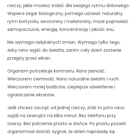
w
rzeczy, jakie możesz zrobić dla swojego rytmu dobowego.
a
Wspiera zegar biologiczny, pomaga ustawić naturalny
n
rytm kortyzolu, serotoniny i melatoniny, może poprawiać
y
samopoczucie, energię, koncentrację i jakość snu.
c
h
Nie wymaga radykalnych zmian. Wymaga tylko tego,
tr
e
żeby rano wyjść do światła, zanim cały dzień zostanie
ś
przejęty przez ekran.
ci
i
Organizm potrzebuje kontrastu. Rano jasność.
o
Wieczorem ciemność. Rano naturalne światło i ruch.
f
Wieczorem mniej bodźców, cieplejsze oświetlenie i
e
rt.
ograniczenie ekranów.
Jeśli chcesz zacząć od jednej rzeczy, zrób to jutro rano:
wyjdź na zewnątrz na kilka minut. Bez telefonu przy
twarzy. Bez patrzenia prosto w słońce. Po prostu pozwól
organizmowi dostać sygnał, że dzień naprawdę się