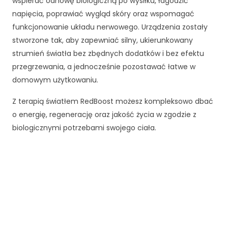
wspierać odnowę biologiczną po wysiłku, łagodzić
p
napięcia, poprawiać wygląd skóry oraz wspomagać
i
e
funkcjonowanie układu nerwowego. Urządzenia zostały
j
stworzone tak, aby zapewniać silny, ukierunkowany
p
strumień światła bez zbędnych dodatków i bez efektu
o
przegrzewania, a jednocześnie pozostawać łatwe w
d
c
domowym użytkowaniu.
z
a
Z terapią światłem RedBoost możesz kompleksowo dbać
s
o energię, regenerację oraz jakość życia w zgodzie z
t
biologicznymi potrzebami swojego ciała.
w
o
j
e
g
o
p
rz
e