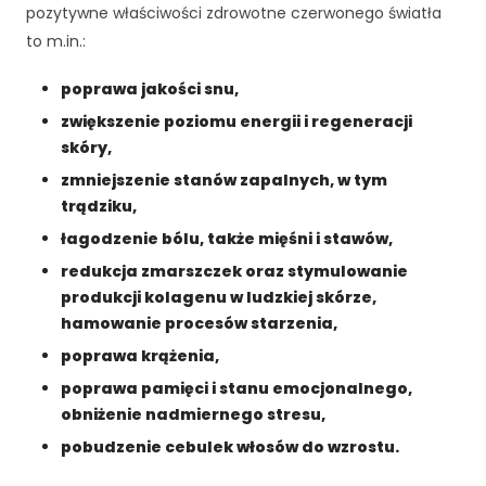
pozytywne właściwości zdrowotne czerwonego światła
to m.in.:
poprawa jakości snu,
zwiększenie poziomu energii i regeneracji
skóry,
zmniejszenie stanów zapalnych, w tym
trądziku,
łagodzenie bólu, także mięśni i stawów,
redukcja zmarszczek oraz stymulowanie
produkcji kolagenu w ludzkiej skórze,
hamowanie procesów starzenia,
poprawa krążenia,
K
poprawa pamięci i stanu emocjonalnego,
o
obniżenie nadmiernego stresu,
n
i
pobudzenie cebulek włosów do wzrostu.
e