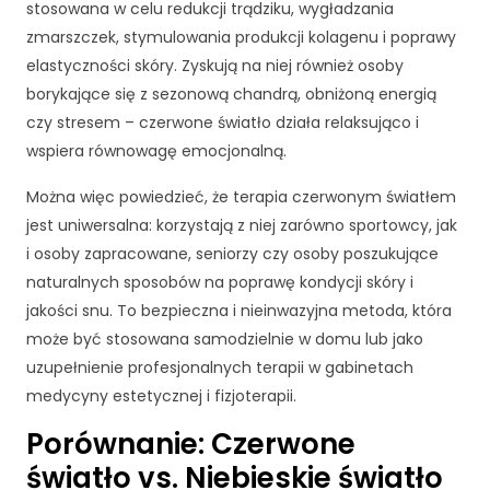
i
stosowana w celu redukcji trądziku, wygładzania
n
zmarszczek, stymulowania produkcji kolagenu i poprawy
t
elastyczności skóry. Zyskują na niej również osoby
e
r
borykające się z sezonową chandrą, obniżoną energią
n
czy stresem – czerwone światło działa relaksująco i
e
wspiera równowagę emocjonalną.
t
o
Można więc powiedzieć, że terapia czerwonym światłem
w
jest uniwersalna: korzystają z niej zarówno sportowcy, jak
e
i osoby zapracowane, seniorzy czy osoby poszukujące
j.
naturalnych sposobów na poprawę kondycji skóry i
jakości snu. To bezpieczna i nieinwazyjna metoda, która
S
może być stosowana samodzielnie w domu lub jako
t
uzupełnienie profesjonalnych terapii w gabinetach
a
medycyny estetycznej i fizjoterapii.
t
y
Porównanie: Czerwone
st
y
światło vs. Niebieskie światło