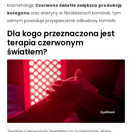
j
kosmetologii.
Czerwone światło zwiększa
produkcję
o
kolagenu
oraz elastyny w fibroblastach komórek, tym
n
samym powoduje przyspieszenie odbudowy komórki.
a
l
Dla kogo przeznaczona jest
n
terapia czerwonym
e
.
światłem?
S
ą
o
n
e
p
o
tr
z
e
b
n
e
Terapia czerwonym światłem to rozwiązanie, które