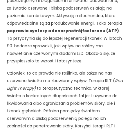
poszczególnymi długościami fal światła. Udowodniono,
że światło czerwone i bliska podczerwień działają na
poziomie komórkowym. Aktywują mitochondria, które
odpowiedzialne są za produkowanie energii. Taka terapia
poprawia syntezę adenozynotrójfosforanu (ATP)
.
To przyczynia się do lepszej regeneracji tkanek. W latach
90. badacze sprawdzili, jaki wpływ na rośliny ma
naświetlanie czerwonymi diodami LED. Okazało się, że
przyspieszało to wzrost i fotosyntezę.
Człowiek, to co prawda nie roślinka, ale także na nas
czerwone światło ma zbawienny wpływ. Terapia RLT (
Red
Light Therapy)
to terapeutyczna technika, w której
światło o konkretnych długościach fal jest używane do
likwidowania albo ograniczania problemów skóry, ale i
tkanek głębokich. Różnica pomiędzy światłem
czerwonym a bliską podczerwienią polega na ich
zdolności do penetrowania skóry. Korzyści terapii RLT i