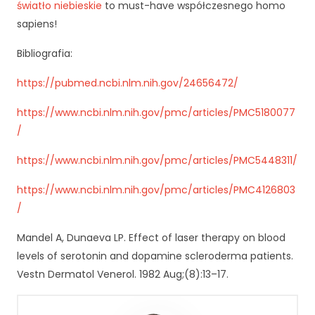
światło niebieskie
to must-have współczesnego homo
li
sapiens!
ki
c
Bibliografia:
o
o
https://pubmed.ncbi.nlm.nih.gov/24656472/
ki
e
https://www.ncbi.nlm.nih.gov/pmc/articles/PMC5180077
,
ni
/
e
kt
https://www.ncbi.nlm.nih.gov/pmc/articles/PMC5448311/
ó
r
https://www.ncbi.nlm.nih.gov/pmc/articles/PMC4126803
e
/
f
u
Mandel A, Dunaeva LP. Effect of laser therapy on blood
n
levels of serotonin and dopamine scleroderma patients.
k
Vestn Dermatol Venerol. 1982 Aug;(8):13–17.
cj
e
z