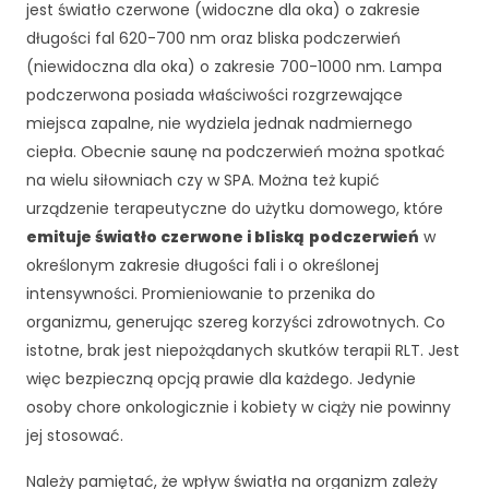
rn
jest światło czerwone (widoczne dla oka) o zakresie
et
długości fal 620-700 nm oraz bliska podczerwień
o
(niewidoczna dla oka) o zakresie 700-1000 nm. Lampa
w
podczerwona posiada właściwości rozgrzewające
ej
miejsca zapalne, nie wydziela jednak nadmiernego
,
n
ciepła. Obecnie saunę na podczerwień można spotkać
a
na wielu siłowniach czy w SPA. Można też kupić
p
urządzenie terapeutyczne do użytku domowego, które
o
emituje światło czerwone i bliską
podczerwień
w
d
st
określonym zakresie długości fali i o określonej
a
intensywności. Promieniowanie to przenika do
wi
organizmu, generując szereg korzyści zdrowotnych. Co
e
istotne, brak jest niepożądanych skutków terapii RLT. Jest
te
g
więc bezpieczną opcją prawie dla każdego. Jedynie
o,
osoby chore onkologicznie i kobiety w ciąży nie powinny
ja
jej stosować.
k
st
Należy pamiętać, że wpływ światła na organizm zależy