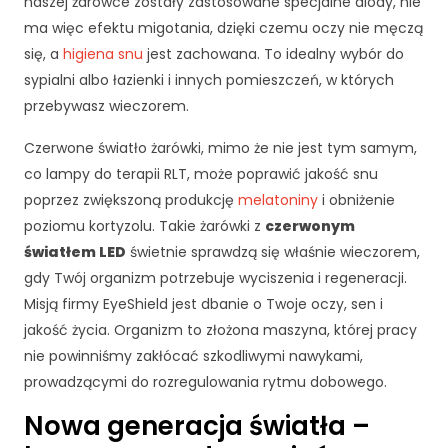
c
naszej żarówce zostały zastosowane specjalne diody, nie
z
ma więc efektu migotania, dzięki czemu oczy nie męczą
e
się, a
higiena snu
jest zachowana. To idealny wybór do
n
sypialni albo łazienki i innych pomieszczeń, w których
i
e
przebywasz wieczorem.
A
Czerwone światło żarówki, mimo że nie jest tym samym,
b
y
co lampy do terapii RLT, może poprawić jakość snu
n
poprzez zwiększoną produkcję
melatoniny
i obniżenie
a
poziomu kortyzolu. Takie żarówki z
czerwonym
s
światłem LED
świetnie sprawdzą się właśnie wieczorem,
z
a
gdy Twój organizm potrzebuje wyciszenia i regeneracji.
st
Misją firmy EyeShield jest dbanie o Twoje oczy, sen i
r
jakość życia. Organizm to złożona maszyna, której pracy
o
nie powinniśmy zakłócać szkodliwymi nawykami,
n
a
prowadzącymi do rozregulowania rytmu dobowego.
in
Nowa generacja światła –
t
e