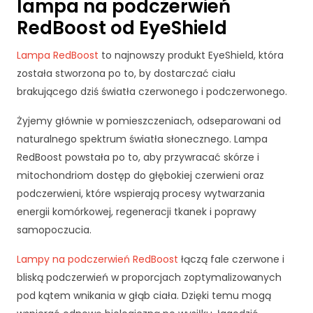
lampa na podczerwień
r
RedBoost od EyeShield
n
e
t
Lampa RedBoost
to najnowszy produkt EyeShield, która
o
została stworzona po to, by dostarczać ciału
w
brakującego dziś światła czerwonego i podczerwonego.
a
d
Żyjemy głównie w pomieszczeniach, odseparowani od
zi
naturalnego spektrum światła słonecznego. Lampa
a
RedBoost powstała po to, aby przywracać skórze i
ł
a
mitochondriom dostęp do głębokiej czerwieni oraz
ł
podczerwieni, które wspierają procesy wytwarzania
a
energii komórkowej, regeneracji tkanek i poprawy
j
samopoczucia.
a
k
Lampy na podczerwień RedBoost
łączą fale czerwone i
n
a
bliską podczerwień w proporcjach zoptymalizowanych
jl
pod kątem wnikania w głąb ciała. Dzięki temu mogą
e