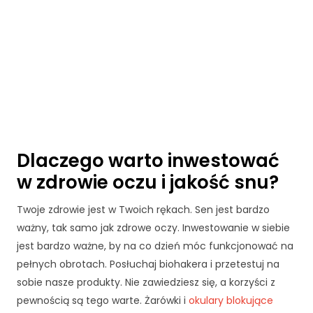
jś
ci
a
n
a
ni
ą
.
J
e
śl
Dlaczego warto inwestować
i
w zdrowie oczu i jakość snu?
o
d
rz
Twoje zdrowie jest w Twoich rękach. Sen jest bardzo
u
ważny, tak samo jak zdrowe oczy. Inwestowanie w siebie
ci
jest bardzo ważne, by na co dzień móc funkcjonować na
s
pełnych obrotach. Posłuchaj biohakera i przetestuj na
z
t
sobie nasze produkty. Nie zawiedziesz się, a korzyści z
e
pewnością są tego warte. Żarówki i
okulary blokujące
p