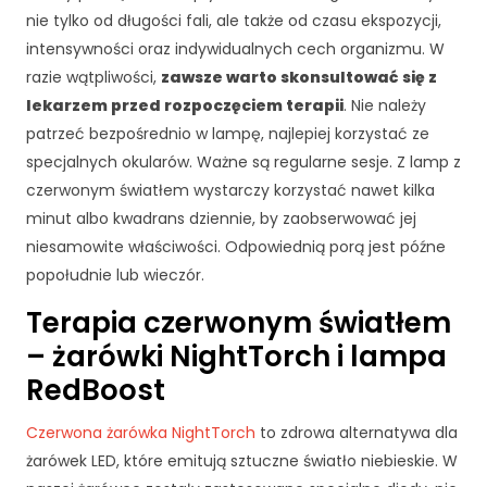
r
nie tylko od długości fali, ale także od czasu ekspozycji,
o
n
intensywności oraz indywidualnych cech organizmu. W
a
razie wątpliwości,
zawsze warto skonsultować się z
je
lekarzem przed rozpoczęciem terapii
. Nie należy
st
patrzeć bezpośrednio w lampę, najlepiej korzystać ze
u
ży
specjalnych okularów. Ważne są regularne sesje. Z lamp z
w
czerwonym światłem wystarczy korzystać nawet kilka
a
minut albo kwadrans dziennie, by zaobserwować jej
n
niesamowite właściwości. Odpowiednią porą jest późne
a.
popołudnie lub wieczór.
Terapia czerwonym światłem
D
– żarówki NightTorch i lampa
o
ś
RedBoost
w
i
Czerwona żarówka NightTorch
to zdrowa alternatywa dla
a
żarówek LED, które emitują sztuczne światło niebieskie. W
d