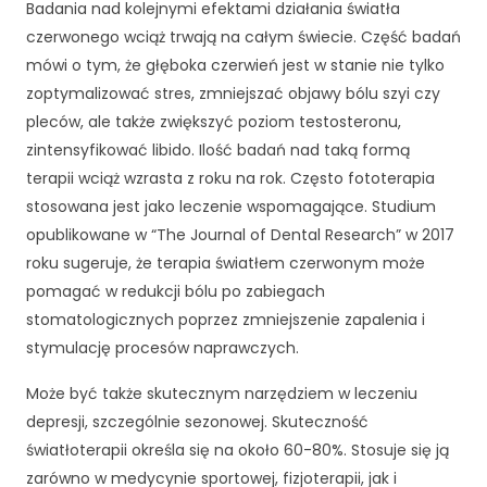
c
Badania nad kolejnymi efektami działania światła
z
czerwonego wciąż trwają na całym świecie. Część badań
n
mówi o tym, że głęboka czerwień jest w stanie nie tylko
e
zoptymalizować stres, zmniejszać objawy bólu szyi czy
T
e
pleców, ale także zwiększyć poziom testosteronu,
p
zintensyfikować libido. Ilość badań nad taką formą
li
terapii wciąż wzrasta z roku na rok. Często fototerapia
ki
stosowana jest jako leczenie wspomagające. Studium
c
o
opublikowane w “The Journal of Dental Research” w 2017
o
roku sugeruje, że terapia światłem czerwonym może
ki
pomagać w redukcji bólu po zabiegach
e
stomatologicznych poprzez zmniejszenie zapalenia i
n
i
stymulację procesów naprawczych.
e
s
Może być także skutecznym narzędziem w leczeniu
ą
depresji, szczególnie sezonowej. Skuteczność
o
światłoterapii określa się na około 60-80%. Stosuje się ją
p
zarówno w medycynie sportowej, fizjoterapii, jak i
c