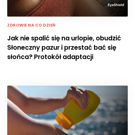
a
ni
a
p
ZDROWIE NA CO DZIEŃ
o
d
Jak nie spalić się na urlopie, obudzić
c
Słoneczny pazur i przestać bać się
z
a
słońca? Protokół adaptacji
s
o
d
w
ie
d
z
a
ni
a
n
a