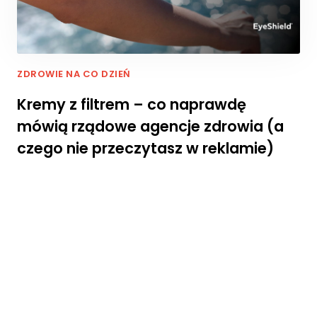
s
z
ej
st
r
ZDROWIE NA CO DZIEŃ
o
n
Kremy z filtrem – co naprawdę
y,
mówią rządowe agencje zdrowia (a
z
w
czego nie przeczytasz w reklamie)
ię
k
s
z
a
s
z
s
z
a
n