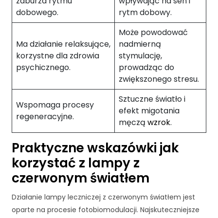
zaburza rytmu
wpływając na sen i
cj
dobowego.
rytm dobowy.
o
n
Może powodować
al
Ma działanie relaksujące,
nadmierną
n
korzystne dla zdrowia
stymulację,
o
psychicznego.
prowadząc do
ś
zwiększonego stresu.
ć
i
Sztuczne światło i
st
Wspomaga procesy
ru
efekt migotania
regeneracyjne.
kt
męczą
wzrok
.
ur
ę
Praktyczne wskazówki jak
st
korzystać z lampy z
r
o
czerwonym światłem
n
y
Działanie lampy leczniczej z czerwonym światłem jest
in
oparte na procesie fotobiomodulacji. Najskuteczniejsze
te