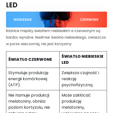
k
LED
a
A
b
y
ś
Różnice między światłem niebieskim a czerwonym są
m
bardzo wyraźne. Nadmiar światła niebieskiego, zwłaszcza
y
m
w porze wieczornej, nie jest korzystny:
o
gl
ŚWIATŁO NIEBIESKIE
i
ŚWIATŁO CZERWONE
LED
p
o
Stymuluje produkcję
Zwiększa czujność i
p
energii komórkowej
reakcję
r
(ATP).
psychofizyczną.
a
wi
Nie hamuje produkcji
Może zakłócać
ć
melatoniny, obniża
produkcję
fu
n
poziom kortyzolu, nie
melatoniny,
k