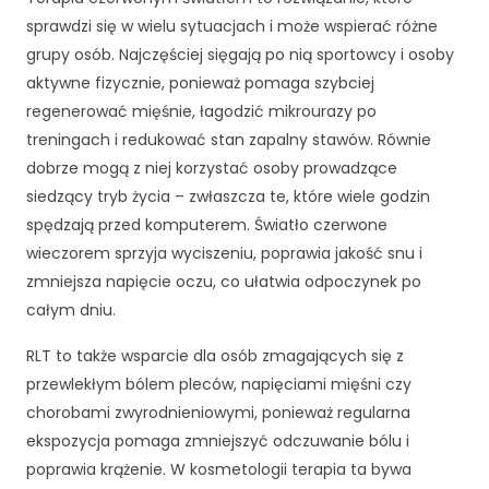
d
sprawdzi się w wielu sytuacjach i może wspierać różne
o
grupy osób. Najczęściej sięgają po nią sportowcy i osoby
f
u
aktywne fizycznie, ponieważ pomaga szybciej
n
regenerować mięśnie, łagodzić mikrourazy po
k
treningach i redukować stan zapalny stawów. Równie
c
dobrze mogą z niej korzystać osoby prowadzące
j
o
siedzący tryb życia – zwłaszcza te, które wiele godzin
n
spędzają przed komputerem. Światło czerwone
o
wieczorem sprzyja wyciszeniu, poprawia jakość snu i
w
zmniejsza napięcie oczu, co ułatwia odpoczynek po
a
n
całym dniu.
i
a
RLT to także wsparcie dla osób zmagających się z
s
przewlekłym bólem pleców, napięciami mięśni czy
tr
chorobami zwyrodnieniowymi, ponieważ regularna
o
ekspozycja pomaga zmniejszyć odczuwanie bólu i
n
y
poprawia krążenie. W kosmetologii terapia ta bywa