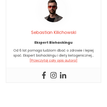
ni
k
n
ą
z
e
Sebastian Kilichowski
st
r
o
Ekspert Biohackingu
n
Od 6 lat pomaga ludziom dbać o zdrowie i lepiej
y
spać. Ekspert biohackingu i diety ketogenicznej…
in
[Przeczytaj cały opis autora]
t
e
r
n
e
t
o
w
e