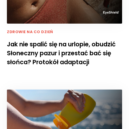
w
oj
e
z
ai
nt
ZDROWIE NA CO DZIEŃ
e
Jak nie spalić się na urlopie, obudzić
r
e
Słoneczny pazur i przestać bać się
s
słońca? Protokół adaptacji
o
w
a
ni
a
i
z
a
c
h
o
w