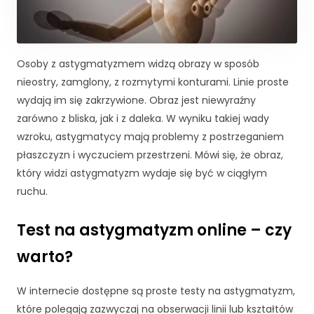
i
n
t
e
r
Osoby z astygmatyzmem widzą obrazy w sposób
n
nieostry, zamglony, z rozmytymi konturami. Linie proste
e
wydają im się zakrzywione. Obraz jest niewyraźny
t
zarówno z bliska, jak i z daleka. W wyniku takiej wady
o
w
wzroku, astygmatycy mają problemy z postrzeganiem
e
płaszczyzn i wyczuciem przestrzeni. Mówi się, że obraz,
j.
który widzi astygmatyzm wydaje się być w ciągłym
ruchu.
S
t
Test na astygmatyzm online – czy
a
warto?
t
y
st
W internecie dostępne są proste testy na astygmatyzm,
y
które polegają zazwyczaj na obserwacji linii lub kształtów