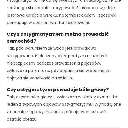
Astygmatyzmu nie da się wyleczyć farmakologicznie, ale
jś
ci
można go skutecznie skorygować. Stałą poprawę daje
a
laserowa korekcja wzroku, natomiast okulary i soczewki
n
pomagają w codziennym funkcjonowaniu.
a
ni
Czy z astygmatyzmem można prowadzić
ą
samochód?
.
Tak, pod warunkiem że wada jest prawidłowo
J
e
skorygowana. Nieleczony astygmatyzm może być
śl
niebezpieczny podczas prowadzenia pojazdów,
i
zwłaszcza po zmroku, gdy pogarsza się widoczność i
o
pojawia się wrażliwość na światło.
d
rz
Czy astygmatyzm powoduje bóle głowy?
u
ci
Tak, częste bóle głowy – zwłaszcza w okolicy czoła – to
s
jeden z typowych objawów astygmatyzmu. Wynikają one
z
z nadmiernego wysiłku oczu próbujących ustawić
t
ostrość obrazu.
e
p