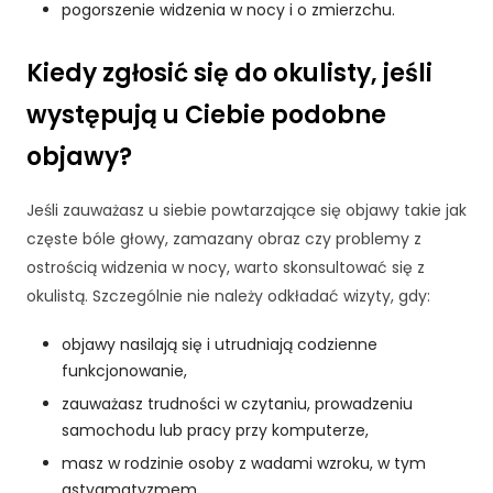
pogorszenie widzenia w nocy i o zmierzchu.
j
o
n
Kiedy zgłosić się do okulisty, jeśli
a
występują u Ciebie podobne
l
n
objawy?
e
.
S
Jeśli zauważasz u siebie powtarzające się objawy takie jak
ą
częste bóle głowy, zamazany obraz czy problemy z
o
ostrością widzenia w nocy, warto skonsultować się z
n
e
okulistą. Szczególnie nie należy odkładać wizyty, gdy:
p
o
objawy nasilają się i utrudniają codzienne
tr
funkcjonowanie,
z
zauważasz trudności w czytaniu, prowadzeniu
e
samochodu lub pracy przy komputerze,
b
n
masz w rodzinie osoby z wadami wzroku, w tym
e
astygmatyzmem,