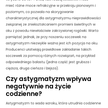
rn
mieć różne moce refrakcyjne w przekroju pionowym i
et
poziomym, co pozwala na skorygowanie
o
w
charakterystycznej dla astygmatyzmu nieprawidłowości
ej
związanej ze zniekształcaniem promieni świetlnych w
,
oku z powodu niewłaściwie zakrzywionej rogówki. Warto
n
pamiętać jednak, że przy noszeniu soczewek na
a
p
astygmatyzm niezwykle ważna jest ich pozycja na oku.
o
Producenci ułatwiają prawidłowe zakładanie takich
d
soczewek za pomocą różnych rozwiązań, na przykład
st
odpowiedniego balastu (jedna część jest grubsza i
a
wi
cięższa, druga cieńsza i lżejsza).
e
Czy astygmatyzm wpływa
te
g
negatywnie na życie
o,
codzienne?
ja
k
Astygmatyzm to wada wzroku, która utrudnia codzienne
st