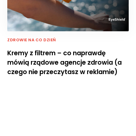
a
ni
a
p
o
d
ZDROWIE NA CO DZIEŃ
c
z
Kremy z filtrem – co naprawdę
a
mówią rządowe agencje zdrowia (a
s
o
czego nie przeczytasz w reklamie)
d
w
ie
d
z
a
ni
a
n
a