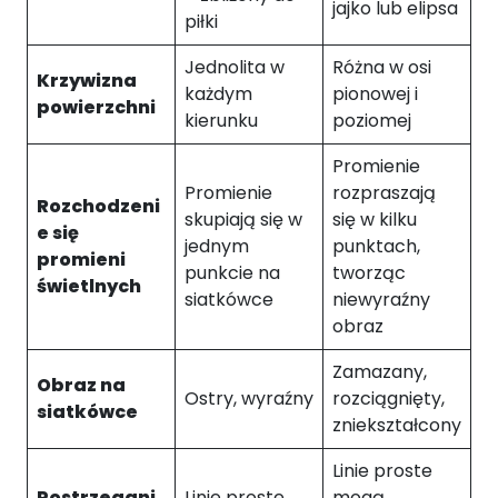
jajko lub elipsa
piłki
Jednolita w
Różna w osi
Krzywizna
każdym
pionowej i
powierzchni
kierunku
poziomej
Promienie
Promienie
rozpraszają
Rozchodzeni
skupiają się w
się w kilku
e się
jednym
punktach,
promieni
punkcie na
tworząc
świetlnych
siatkówce
niewyraźny
obraz
Zamazany,
Obraz na
Ostry, wyraźny
rozciągnięty,
siatkówce
zniekształcony
Linie proste
Postrzegani
Linie proste
mogą