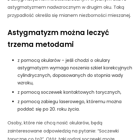
cj
astygmatyzmem nadwzrocznym w drugim oku. Taką
o
przypadłość określa się mianem niezborności mieszanej.
n
al
Astygmatyzm można leczyć
n
o
trzema metodami
ś
ć
i
z pomocą okularów – jeśli chodzi o okulary
st
astygmatyzm wymaga noszenia szkieł korekcyjnych
ru
cylindrycznych, dopasowanych do stopnia wady
kt
wzroku,
ur
ę
z pomocą soczewek kontaktowych torycznych,
st
z pomocą zabiegu laserowego, któremu można
r
poddać się po 20. roku życia.
o
n
Osoby, które nie chcą nosić okularów, będą
y
in
zainteresowane odpowiedzią na pytanie: “Soczewki
te
toryczne co to?”. Otóż, taki rodzaj soczewki może