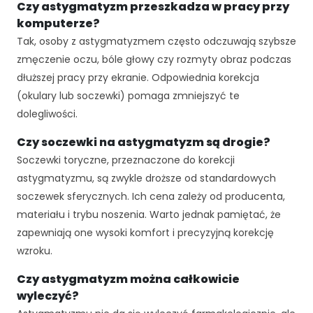
Czy astygmatyzm przeszkadza w pracy przy
p
i
komputerze?
e
Tak, osoby z astygmatyzmem często odczuwają szybsze
j
zmęczenie oczu, bóle głowy czy rozmyty obraz podczas
p
dłuższej pracy przy ekranie. Odpowiednia korekcja
o
d
(okulary lub soczewki) pomaga zmniejszyć te
c
dolegliwości.
z
a
Czy soczewki na astygmatyzm są drogie?
s
Soczewki toryczne, przeznaczone do korekcji
t
astygmatyzmu, są zwykle droższe od standardowych
w
soczewek sferycznych. Ich cena zależy od producenta,
o
j
materiału i trybu noszenia. Warto jednak pamiętać, że
e
zapewniają one wysoki komfort i precyzyjną korekcję
g
wzroku.
o
p
Czy astygmatyzm można całkowicie
rz
wyleczyć?
e