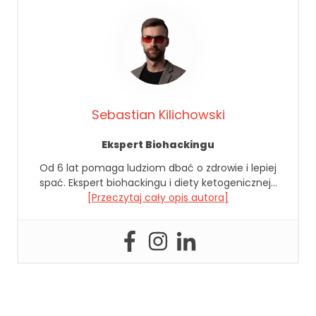
li
ki
c
o
o
ki
e
Sebastian Kilichowski
,
ni
Ekspert Biohackingu
e
kt
Od 6 lat pomaga ludziom dbać o zdrowie i lepiej
ó
spać. Ekspert biohackingu i diety ketogenicznej…
r
[Przeczytaj cały opis autora]
e
f
u
n
k
cj
e
z