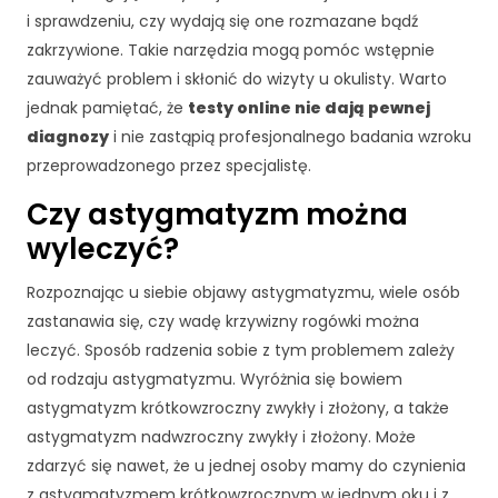
k
i sprawdzeniu, czy wydają się one rozmazane bądź
a
A
zakrzywione. Takie narzędzia mogą pomóc wstępnie
b
zauważyć problem i skłonić do wizyty u okulisty. Warto
y
jednak pamiętać, że
testy online nie dają pewnej
ś
diagnozy
i nie zastąpią profesjonalnego badania wzroku
m
y
przeprowadzonego przez specjalistę.
m
Czy astygmatyzm można
o
gl
wyleczyć?
i
p
Rozpoznając u siebie objawy astygmatyzmu, wiele osób
o
zastanawia się, czy wadę krzywizny rogówki można
p
leczyć. Sposób radzenia sobie z tym problemem zależy
r
a
od rodzaju astygmatyzmu. Wyróżnia się bowiem
wi
astygmatyzm krótkowzroczny zwykły i złożony, a także
ć
astygmatyzm nadwzroczny zwykły i złożony. Może
fu
zdarzyć się nawet, że u jednej osoby mamy do czynienia
n
k
z astygmatyzmem krótkowzrocznym w jednym oku i z