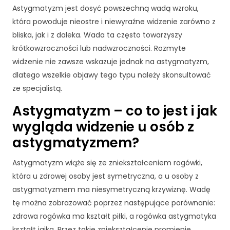
Astygmatyzm jest dosyć powszechną wadą wzroku,
która powoduje nieostre i niewyraźne widzenie zarówno z
bliska, jak i z daleka. Wada ta często towarzyszy
krótkowzroczności lub nadwzroczności. Rozmyte
widzenie nie zawsze wskazuje jednak na astygmatyzm,
dlatego wszelkie objawy tego typu należy skonsultować
ze specjalistą.
Astygmatyzm – co to jest i jak
wygląda widzenie u osób z
astygmatyzmem?
Astygmatyzm wiąże się ze zniekształceniem rogówki,
która u zdrowej osoby jest symetryczna, a u osoby z
astygmatyzmem ma niesymetryczną krzywiznę. Wadę
tę można zobrazować poprzez następujące porównanie:
zdrowa rogówka ma kształt piłki, a rogówka astygmatyka
kształt jajka. Przez takie zniekształcenie promienie