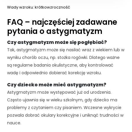
r
Wady wzroku: krótkowzroczność
n
e
FAQ – najczęściej zadawane
t
pytania o astygmatyzm
o
w
Czy astygmatyzm może się pogłębiać?
a
d
Tak, astygmatyzm może się nasilać wraz z wiekiem lub w
zi
wyniku chorób oczu, np. stożka rogówki. Dlatego ważne
a
są regularne badania okulistyczne, aby kontrolować
ł
wadę i odpowiednio dobierać korekcję wzroku.
a
ł
Czy dziecko może mieć astygmatyzm?
a
j
Astygmatyzm może występować już od urodzenia.
a
Często ujawnia się w wieku szkolnym, gdy dziecko ma
k
problemy z czytaniem czy pisaniem. Wczesne wykrycie
n
pozwala dobrać okulary korekcyjne i uniknąć trudności w
a
jl
nauce.
e