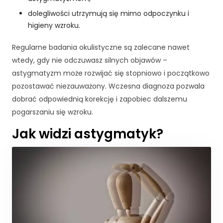
d
dolegliwości utrzymują się mimo odpoczynku i
o
f
higieny wzroku.
u
n
Regularne badania okulistyczne są zalecane nawet
k
wtedy, gdy nie odczuwasz silnych objawów –
c
astygmatyzm może rozwijać się stopniowo i początkowo
j
pozostawać niezauważony. Wczesna diagnoza pozwala
o
n
dobrać odpowiednią korekcję i zapobiec dalszemu
o
pogarszaniu się wzroku.
w
Jak widzi astygmatyk?
a
n
i
a
s
tr
o
n
y