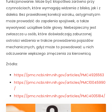
r
funkcjonowanie. Może być kłopotliwa zarówno przy
o
czynnościach, które wymagają widzenia z bliska, jak i z
n
daleka. Bez prawidłowej korekcji wzroku, astygmatyzm
a
może prowadzić do zapalenia spojówek, a także
je
st
wywoływać uciążliwe bóle głowy. Niebezpieczny jest
u
zwłaszcza u osób, które doświadczają zaburzonej
ży
ostrości widzenia w trakcie prowadzenia pojazdów
w
mechanicznych, gdyż może to powodować u nich
a
n
odczuwanie większego zmęczenia za kierownicą.
a.
Źródła:
https://pmc.ncbi.nlm.nih.gov/articles/PMC4926563
D
o
https://pmc.ncbi.nlm.nih.gov/articles/PMC10045990
ś
/
w
https://pmc.ncbi.nlm.nih.gov/articles/PMC4005184/
i
a
d