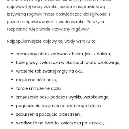
c
z
objawów tej wady wzroku, osoba z nieprawidłową
n
krzywizną rogówki może doświadczać dolegliwości z
e
pozoru niepowiązanych z wadą wzroku. Po czym
T
rozpoznać więc wadę krzywizny rogówki?
e
p
Najpopularniejsze objawy tej wady wzroku to:
li
ki
zamazany obraz zarówno z bliska, jak i z daleka,
c
o
bóle głowy, zwłaszcza w okolicach płata czołowego,
o
wrażenie tak zwanej mgły na oku,
ki
e
regularne bóle oczu,
n
tarcie i mrużenie oczu,
i
zmęczenie oczu podczas wysiłku wzrokowego,
e
s
pogorszenie rozumienia czytanego tekstu,
ą
zaburzenia poczucia przestrzeni,
o
p
wrażliwość na światło, zwłaszcza po zmroku,
c