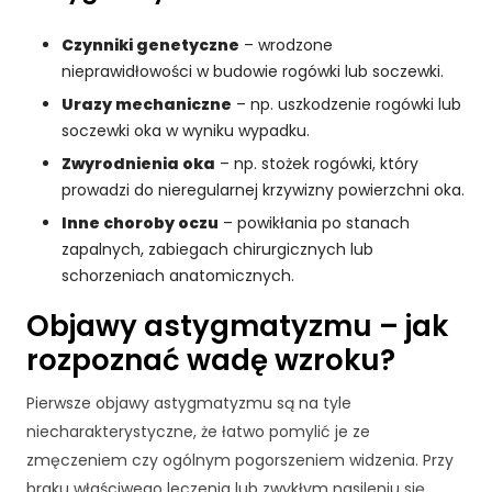
Czynniki genetyczne
– wrodzone
nieprawidłowości w budowie rogówki lub soczewki.
Urazy mechaniczne
– np. uszkodzenie rogówki lub
soczewki oka w wyniku wypadku.
Zwyrodnienia oka
– np. stożek rogówki, który
prowadzi do nieregularnej krzywizny powierzchni oka.
Inne choroby oczu
– powikłania po stanach
zapalnych, zabiegach chirurgicznych lub
schorzeniach anatomicznych.
Objawy astygmatyzmu – jak
rozpoznać wadę wzroku?
K
o
Pierwsze objawy astygmatyzmu są na tyle
n
niecharakterystyczne, że łatwo pomylić je ze
i
zmęczeniem czy ogólnym pogorszeniem widzenia. Przy
e
braku właściwego leczenia lub zwykłym nasileniu się