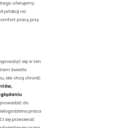
atego oferujemy
tysfakcji na
 komfort pracy przy
wyposażyć się w ten
ltrem światła
ku, ale chcą chronić
ntów,
eglądaniu
e prowadzić do
Wielogodzinna praca
i się przecierać
wyświetlanym przez