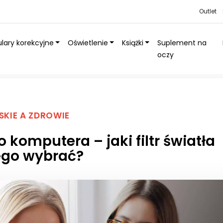
Outlet
lary korekcyjne
Oświetlenie
Książki
Suplement na
oczy
tr światła niebieskiego wybrać?
SKIE A ZDROWIE
 komputera – jaki filtr światła
ego wybrać?