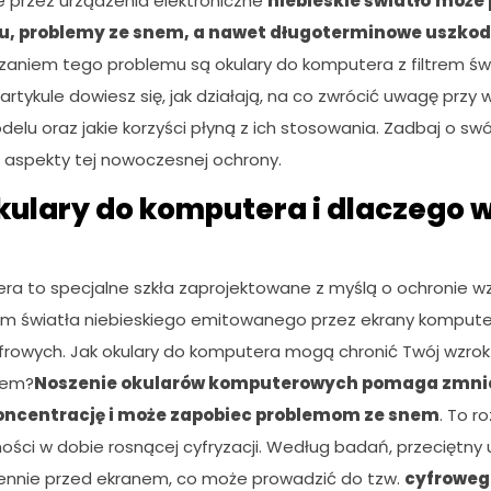
 przez urządzenia elektroniczne
niebieskie światło
może
u, problemy ze snem, a nawet długoterminowe uszko
aniem tego problemu są okulary do komputera z filtrem świ
artykule dowiesz się, jak działają, na co zwrócić uwagę przy
u oraz jakie korzyści płyną z ich stosowania. Zadbaj o swój
 aspekty tej nowoczesnej ochrony.
ulary do komputera i dlaczego w
ra to specjalne szkła zaprojektowane z myślą o ochronie w
m światła niebieskiego emitowanego przez ekrany kompute
frowych. Jak okulary do komputera mogą chronić Twój wzrok
nem?
Noszenie okularów komputerowych pomaga zmnie
oncentrację i może zapobiec problemom ze snem
. To r
ności w dobie rosnącej cyfryzacji. Według badań, przeciętny
iennie przed ekranem, co może prowadzić do tzw.
cyfroweg