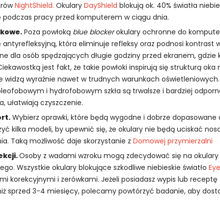
arów
NightShield.
Okulary
DayShield
blokują ok. 40% światła niebie
ę podczas pracy przed komputerem w ciągu dnia.
tkowe.
Poza powłoką
blue blocker
okulary ochronne do kompute
antyrefleksyjną, która eliminuje refleksy oraz podnosi kontrast 
ne dla osób spędzających długie godziny przed ekranem, gdzie 
ekawostką jest fakt, że takie powłoki inspirują się strukturą oka 
óre widzą wyraźnie nawet w trudnych warunkach oświetleniowych
leofobowym i hydrofobowym szkła są trwalsze i bardziej odpor
a, ułatwiają czyszczenie.
rt.
Wybierz oprawki, które będą wygodne i dobrze dopasowane d
yć kilka modeli, by upewnić się, że okulary nie będą uciskać nos
ia. Taką możliwość daje skorzystanie z
Domowej przymierzalni
kcji.
Osoby z wadami wzroku mogą zdecydować się na okulary k
iego. Wszystkie okulary blokujące szkodliwe niebieskie światło
Eye
łami korekcyjnymi i zerówkami. Jeżeli posiadasz wypis lub recept
niż sprzed 3-4 miesięcy, polecamy powtórzyć badanie, aby dost