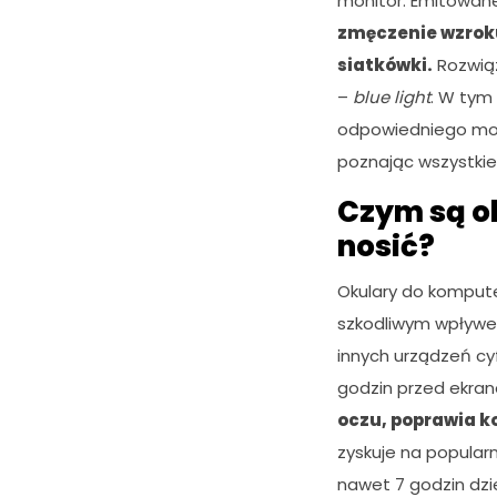
monitor. Emitowane
zmęczenie wzrok
siatkówki.
Rozwiąz
–
blue light
. W tym 
odpowiedniego model
poznając wszystkie
Czym są ok
nosić?
Okulary do kompute
szkodliwym wpływe
innych urządzeń cy
godzin przed ekra
oczu, poprawia k
zyskuje na popular
nawet 7 godzin dz