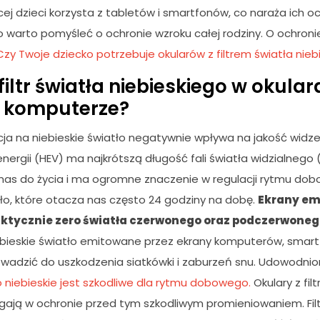
cej dzieci korzysta z tabletów i smartfonów, co naraża ich 
o warto pomyśleć o ochronie wzroku całej rodziny. O ochroni
Czy Twoje dziecko potrzebuje okularów z filtrem światła nieb
filtr światła niebieskiego w okula
y komputerze?
ja na niebieskie światło negatywnie wpływa na jakość widzen
energii (HEV) ma najkrótszą długość fali światła widzialneg
nas do życia i ma ogromne znaczenie w regulacji rytmu d
tło, które otacza nas często 24 godziny na dobę.
E
krany em
raktycznie zero światła czerwonego oraz podczerwonego
bieskie światło emitowane przez ekrany komputerów, smart
wadzić do uszkodzenia siatkówki i zaburzeń snu. Udowodni
 niebieskie jest szkodliwe dla rytmu dobowego.
Okulary z fil
ają w ochronie przed tym szkodliwym promieniowaniem. Filt