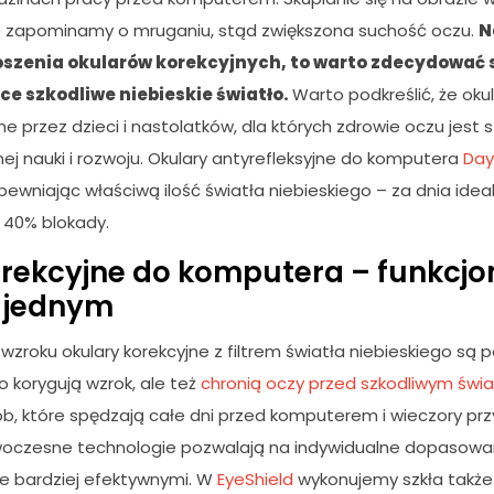
że zapominamy o mruganiu, stąd zwiększona suchość oczu.
N
szenia okularów korekcyjnych, to warto zdecydować s
ce szkodliwe niebieskie światło.
Warto podkreślić, że ok
e przez dzieci i nastolatków, dla których zdrowie oczu jest
ej nauki i rozwoju. Okulary antyrefleksyjne do komputera
Day
pewniając właściwą ilość światła niebieskiego – za dnia ide
. 40% blokady.
rekcyjne do komputera – funkcjon
 jednym
zroku okulary korekcyjne z filtrem światła niebieskiego są 
ko korygują wzrok, ale też
chronią oczy przed szkodliwym świ
ób, które spędzają całe dni przed komputerem i wieczory prz
owoczesne technologie pozwalają na indywidualne dopasowa
ze bardziej efektywnymi. W
EyeShield
wykonujemy szkła także