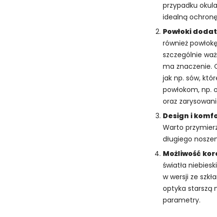
przypadku okul
idealną ochron
Powłoki doda
również powłokę 
szczególnie waż
ma znaczenie. Ci
jak np. sów, kt
powłokom, np. o
oraz zarysowani
Design i komfo
Warto przymierz
długiego noszen
Możliwość kore
światła niebiesk
w wersji ze szk
optyka starszą 
parametry.