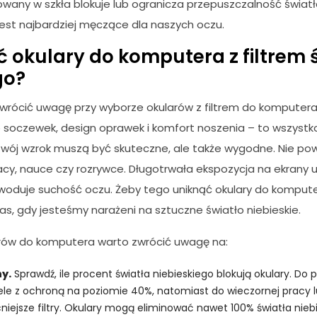
wany w szkła blokuje lub ogranicza przepuszczalność światła
e jest najbardziej męczące dla naszych oczu.
 okulary do komputera z filtrem 
go?
wrócić uwagę przy wyborze okularów z filtrem do komputer
yp soczewek, design oprawek i komfort noszenia – to wszystk
Twój wzrok muszą być skuteczne, ale także wygodne. Nie powi
cy, nauce czy rozrywce. Długotrwała ekspozycja na ekrany 
woduje suchość oczu. Żeby tego uniknąć okulary do komput
as, gdy jesteśmy narażeni na sztuczne światło niebieskie.
arów do komputera warto zwrócić uwagę na:
y.
Sprawdź, ile procent światła niebieskiego blokują okulary. Do 
e z ochroną na poziomie 40%, natomiast do wieczornej pracy l
iejsze filtry. Okulary mogą eliminować nawet 100% światła niebi