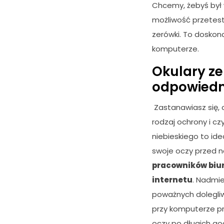
Chcemy, żebyś był 
możliwość przetest
zerówki. To doskona
komputerze.
Okulary ze
odpowiedn
Zastanawiasz się, 
rodzaj ochrony i c
niebieskiego to ide
swoje oczy przed 
pracowników biur
K
internetu
. Nadmie
o
n
poważnych dolegliwo
i
przy komputerze pr
e
oczy po długich go