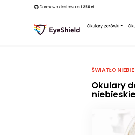
Darmowa dostawa od
250 zł
Okulary zerówki
Oku
Strona główna
»
Blog
»
Okulary do komputera – jaki fil
ŚWIATŁO NIEBIE
Okulary do
niebieski