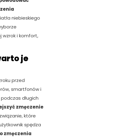
 powodować
dzenia
atła niebieskiego
 wyborze
 wzrok i komfort,
arto je
zroku przed
rów, smartfonów i
 podczas długich
jszyć zmęczenie
ozwiązanie, które
 użytkownik spędza
o zmęczenia