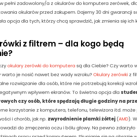
w pełni zadowolony/a z okularów do komputera zerówek, dl
owania okularów przed zakupem. Dajemy 30 dni gwarancji sa
ła opcja dla tych, którzy chcą sprawdzić, jak zmienia się ich
rówki z filtrem – dla kogo będą
ie?
czy
okulary zerówki do komputera
są dla Ciebie? Czy warto 
zy warto je nosić nawet bez wady wzroku?
Okulary zerówki
z fi
alne rozwiązanie dla osób, które nie potrzebują korekcji wzro
negatywnym wpływem ekranów. To świetna opcja dla
stude
owych czy osób, które spędzają długie godziny na prz
rne korzystanie z komputera, telefonu, telewizora itd. moż
ści i chorób, jak np.
zwyrodnienie plamki żółtej
(
AMD
). 
owadzi do zmęczenia oczu i bólu głowy. Na pewno zdarzyło C
dzinach pracy przed komputerem. Skupianie się na obrazie 