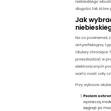
niebieskiego wbudo
długości fali, któr
Jak wybrać
niebieskie
Na co powinieneś z
antyrefleksyjna, t
Okulary chroniące 
przeszkadzać w pra
elektronicznych po
warto nosić cały cz
Przy wyborze okul
Poziom ochron
wystarczą model
sięgnąć po mocn