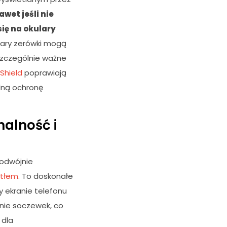
awet jeśli nie
ię na okulary
ulary zerówki mogą
 szczególnie ważne
Shield
poprawiają
alną ochronę
alność i
podwójnie
atłem
. To doskonałe
y ekranie telefonu
nie soczewek, co
 dla