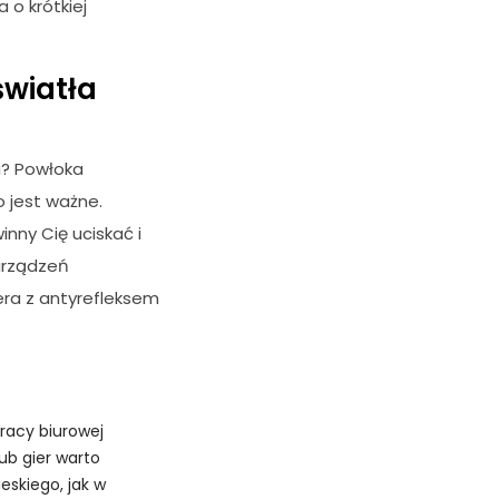
 o krótkiej
światła
a? Powłoka
o jest ważne.
nny Cię uciskać i
urządzeń
era z antyrefleksem
pracy biurowej
ub gier warto
eskiego, jak w