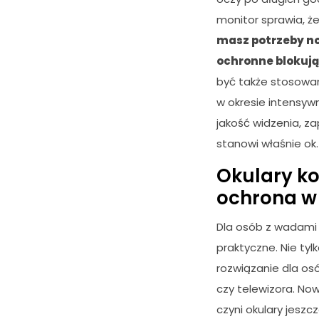
c
z
monitor sprawia, 
n
masz potrzeby no
e
ochronne blokują
T
e
być także stosowan
p
w okresie intensywn
li
ki
jakość widzenia, za
c
stanowi właśnie ok
o
o
Okulary ko
ki
ochrona w
e
n
i
Dla osób z wadami w
e
praktyczne. Nie tyl
s
rozwiązanie dla os
ą
o
czy telewizora. N
p
czyni okulary jeszc
c